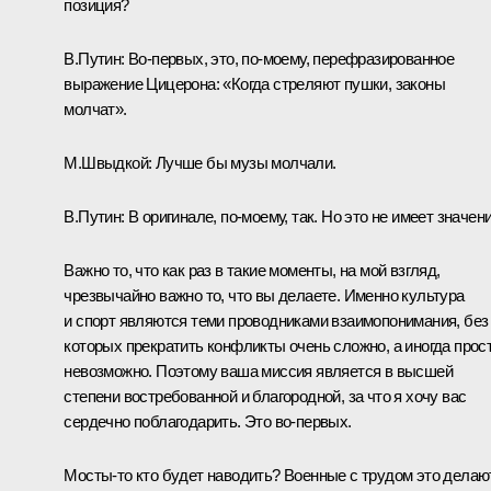
позиция?
В.Путин:
Во-первых, это, по-моему, перефразированное
выражение Цицерона: «Когда стреляют пушки, законы
молчат».
М.Швыдкой:
Лучше бы музы молчали.
В.Путин:
В оригинале, по-моему, так. Но это не имеет значени
Важно то, что как раз в такие моменты, на мой взгляд,
чрезвычайно важно то, что вы делаете. Именно культура
и спорт являются теми проводниками взаимопонимания, без
которых прекратить конфликты очень сложно, а иногда прос
невозможно. Поэтому ваша миссия является в высшей
степени востребованной и благородной, за что я хочу вас
сердечно поблагодарить. Это во-первых.
Мосты-то кто будет наводить? Военные с трудом это делают