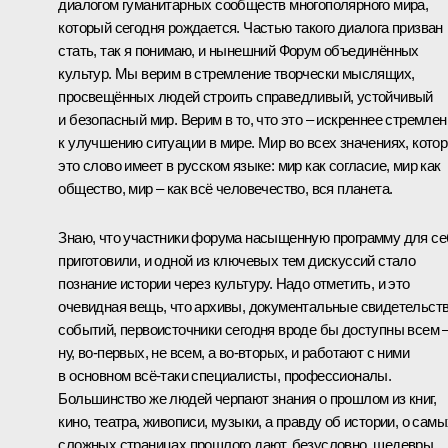
диалогом гуманитарных сообществ многополярного мира,
который сегодня рождается. Частью такого диалога призван
стать, так я понимаю, и нынешний Форум объединённых
культур. Мы верим в стремление творчески мыслящих,
просвещённых людей строить справедливый, устойчивый
и безопасный мир. Верим в то, что это – искреннее стремлен
к улучшению ситуации в мире. Мир во всех значениях, кото
это слово имеет в русском языке: мир как согласие, мир как
общество, мир – как всё человечество, вся планета.
Знаю, что участники форума насыщенную программу для се
приготовили, и одной из ключевых тем дискуссий стало
познание истории через культуру. Надо отметить, и это
очевидная вещь, что архивы, документальные свидетельст
событий, первоисточники сегодня вроде бы доступны всем 
ну, во-первых, не всем, а во-вторых, и работают с ними
в основном всё-таки специалисты, профессионалы.
Большинство же людей черпают знания о прошлом из книг,
кино, театра, живописи, музыки, а правду об истории, о самы
сложных страницах прошлого дают, безусловно, шедевры