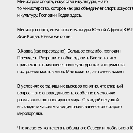
Министром спорта, искусства и культуры, – это
то министерство, которое как раз объединяет спорт, искусст
и культуру. Господин Кодва здесь.
Министр спорта, искусства и культуры Южной Африки [ЮАР
Зизи Кодва. Please welcome.
З.Кодва
(как переведено)
:
Большое спасибо, господин
Президент. Разрешите поблагодарить Вас за то, что
привлекаете внимание к роли культуры как инструмента
построения мостов мира. Мне кажется, это очень важно.
В условиях сегодняшних вызовов понятно, что главный
вопрос – это справедливость, особенно в условиях
размывания однополярного мира. С каждой секундой
и с каждым часом мы видим размывание этого старого
миропорядка.
Что касается контекста глобального Севера и глобального Ю