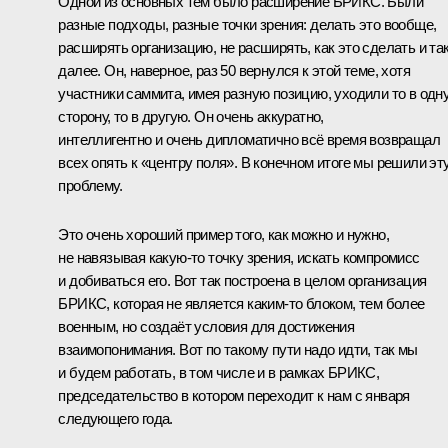
Одной из основных тем было расширение БРИКС. Были
разные подходы, разные точки зрения: делать это вообще,
расширять организацию, не расширять, как это сделать и та
далее. Он, наверное, раз 50 вернулся к этой теме, хотя
участники саммита, имея разную позицию, уходили то в одн
сторону, то в другую. Он очень аккуратно,
интеллигентно и очень дипломатично всё время возвращал
всех опять к «центру поля». В конечном итоге мы решили эт
проблему.
Это очень хороший пример того, как можно и нужно,
не навязывая какую-то точку зрения, искать компромисс
и добиваться его. Вот так построена в целом организация
БРИКС, которая не является каким-то блоком, тем более
военным, но создаёт условия для достижения
взаимопонимания. Вот по такому пути надо идти, так мы
и будем работать, в том числе и в рамках БРИКС,
председательство в котором переходит к нам с января
следующего года.