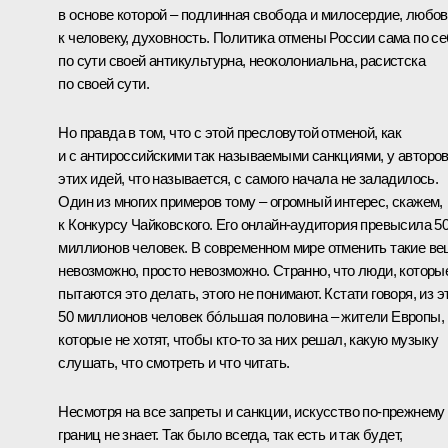
в основе которой – подлинная свобода и милосердие, любо
к человеку, духовность. Политика отмены России сама по се
по сути своей антикультурна, неоколониальна, расистска
по своей сути.
Но правда в том, что с этой пресловутой отменой, как
и с антироссийскими так называемыми санкциями, у авторо
этих идей, что называется, с самого начала не заладилось.
Один из многих примеров тому – огромный интерес, скажем,
к Конкурсу Чайковского. Его онлайн-аудитория превысила 5
миллионов человек. В современном мире отменить такие в
невозможно, просто невозможно. Странно, что люди, которы
пытаются это делать, этого не понимают. Кстати говоря, из э
50 миллионов человек бóльшая половина – жители Европы,
которые не хотят, чтобы кто-то за них решал, какую музыку
слушать, что смотреть и что читать.
Несмотря на все запреты и санкции, искусство по-прежнему
границ не знает. Так было всегда, так есть и так будет,