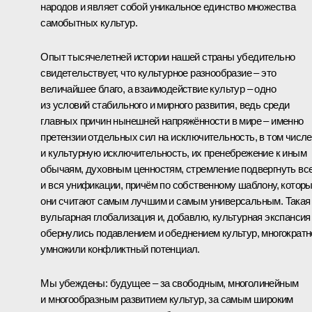
народов и являет собой уникальное единство множества
самобытных культур.
Опыт тысячелетней истории нашей страны убедительно
свидетельствует, что культурное разнообразие – это
величайшее благо, а взаимодействие культур – одно
из условий стабильного и мирного развития, ведь среди
главных причин нынешней напряжённости в мире – именно
претензии отдельных сил на исключительность, в том числе
и культурную исключительность, их пренебрежение к иным
обычаям, духовным ценностям, стремление подвергнуть вс
и вся унификации, причём по собственному шаблону, котор
они считают самым лучшим и самым универсальным. Такая
вульгарная глобализация и, добавлю, культурная экспансия
обернулись подавлением и обеднением культур, многократн
умножили конфликтный потенциал.
Мы убеждены: будущее – за свободным, многолинейным
и многообразным развитием культур, за самым широким