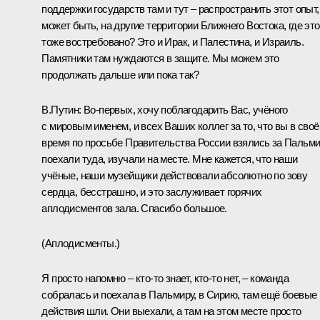
поддержки государств там и тут – распространить этот опыт,
может быть, на другие территории Ближнего Востока, где это
тоже востребовано? Это и Ирак, и Палестина, и Израиль.
Памятники там нуждаются в защите. Мы можем это
продолжать дальше или пока так?
В.Путин:
Во-первых, хочу поблагодарить Вас, учёного
с мировым именем, и всех Ваших коллег за то, что вы в своё
время по просьбе Правительства России взялись за Пальми
поехали туда, изучали на месте. Мне кажется, что наши
учёные, наши музейщики действовали абсолютно по зову
сердца, бесстрашно, и это заслуживает горячих
аплодисментов зала. Спасибо большое.
(Аплодисменты.)
Я просто напомню – кто-то знает, кто-то нет, – команда
собралась и поехала в Пальмиру, в Сирию, там ещё боевые
действия шли. Они выехали, а там на этом месте просто