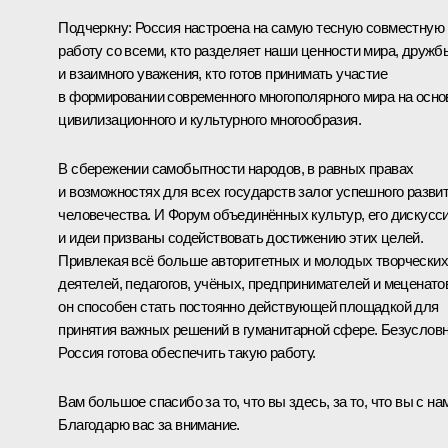
Подчеркну: Россия настроена на самую тесную совместную
работу со всеми, кто разделяет наши ценности мира, дружб
и взаимного уважения, кто готов принимать участие
в формировании современного многополярного мира на осно
цивилизационного и культурного многообразия.
В сбережении самобытности народов, в равных правах
и возможностях для всех государств залог успешного разви
человечества. И Форум объединённых культур, его дискусс
и идеи призваны содействовать достижению этих целей.
Привлекая всё больше авторитетных и молодых творческих
деятелей, педагогов, учёных, предпринимателей и меценато
он способен стать постоянно действующей площадкой для
принятия важных решений в гуманитарной сфере. Безусловн
Россия готова обеспечить такую работу.
Вам большое спасибо за то, что вы здесь, за то, что вы с на
Благодарю вас за внимание.