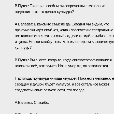
В.Путин:
То есть способны ли современные технологии
подменить то, что делает культура?
А.Балаева:
В каком-то смысле да. Сегодня мы видим, что
практически идёт симбиоз, когда классические театральные
постановки ставятся на новый лад или же идёт симбиоз теа
и цирка. Нет ли такой угрозы, что мы потеряем классическу
культуру?
В.Путин:
Вы знаете, когда-то, когда синематограф появился,
говорили: всё, театр умер. Но не умер же, он развивается.
Настоящая культура никогда не умрёт. Пока есть человек с е
сердцем и душой, будет культура, а всё остальное может
создавать новые возможности, это правда.
А.Балаева:
Спасибо.