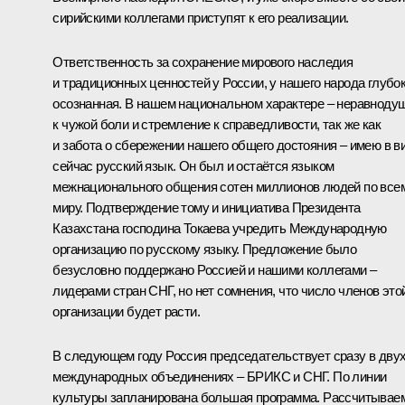
сирийскими коллегами приступят к его реализации.
Ответственность за сохранение мирового наследия
и традиционных ценностей у России, у нашего народа глубо
осознанная. В нашем национальном характере – неравноду
к чужой боли и стремление к справедливости, так же как
и забота о сбережении нашего общего достояния – имею в в
сейчас русский язык. Он был и остаётся языком
межнационального общения сотен миллионов людей по все
миру. Подтверждение тому и инициатива Президента
Казахстана господина
Токаева
учредить Международную
организацию по русскому языку. Предложение было
безусловно поддержано Россией и нашими коллегами –
лидерами стран СНГ, но нет сомнения, что число членов это
организации будет расти.
В следующем году Россия председательствует сразу в дву
международных объединениях – БРИКС и СНГ. По линии
культуры запланирована большая программа. Рассчитывае