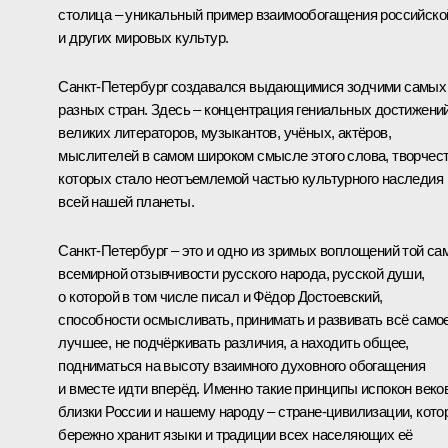
столица – уникальный пример взаимообогащения российско
и других мировых культур.
Санкт-Петербург создавался выдающимися зодчими самых
разных стран. Здесь – концентрация гениальных достижени
великих литераторов, музыкантов, учёных, актёров,
мыслителей в самом широком смысле этого слова, творчес
которых стало неотъемлемой частью культурного наследия
всей нашей планеты.
Санкт-Петербург – это и одно из зримых воплощений той са
всемирной отзывчивости русского народа, русской души,
о которой в том числе писал и Фёдор Достоевский,
способности осмысливать, принимать и развивать всё само
лучшее, не подчёркивать различия, а находить общее,
подниматься на высоту взаимного духовного обогащения
и вместе идти вперёд. Именно такие принципы испокон веко
близки России и нашему народу – стране-цивилизации, кото
бережно хранит языки и традиции всех населяющих её