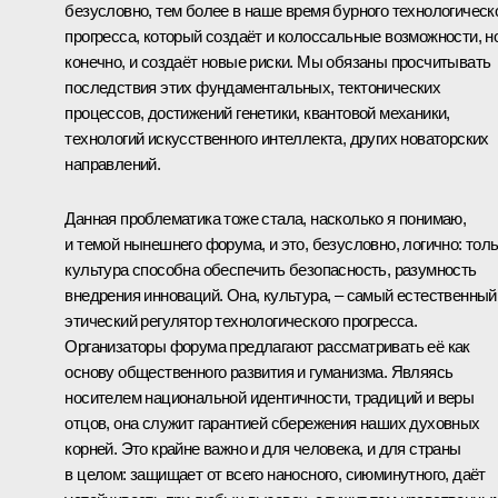
безусловно, тем более в наше время бурного технологическ
прогресса, который создаёт и колоссальные возможности, но
конечно, и создаёт новые риски. Мы обязаны просчитывать
последствия этих фундаментальных, тектонических
процессов, достижений генетики, квантовой механики,
технологий искусственного интеллекта, других новаторских
направлений.
Данная проблематика тоже стала, насколько я понимаю,
и темой нынешнего форума, и это, безусловно, логично: тол
культура способна обеспечить безопасность, разумность
внедрения инноваций. Она, культура, – самый естественный
этический регулятор технологического прогресса.
Организаторы форума предлагают рассматривать её как
основу общественного развития и гуманизма. Являясь
носителем национальной идентичности, традиций и веры
отцов, она служит гарантией сбережения наших духовных
корней. Это крайне важно и для человека, и для страны
в целом: защищает от всего наносного, сиюминутного, даёт