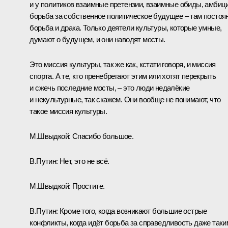
и у политиков взаимные претензии, взаимные обиды, амбици
борьба за собственное политическое будущее – там постоя
борьба и драка. Только деятели культуры, которые умные,
думают о будущем, и они наводят мосты.
Это миссия культуры, так же как, кстати говоря, и миссия
спорта. А те, кто пренебрегают этим или хотят перекрыть
и сжечь последние мосты, – это люди недалёкие
и некультурные, так скажем. Они вообще не понимают, что
такое миссия культуры.
М.Швыдкой:
Спасибо большое.
В.Путин:
Нет, это не всё.
М.Швыдкой:
Простите.
В.Путин:
Кроме того, когда возникают большие острые
конфликты, когда идёт борьба за справедливость даже таки