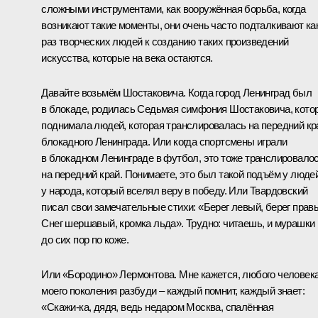
сложными инструментами, как вооружённая борьба, когда
возникают такие моменты, они очень часто подталкивают ка
раз творческих людей к созданию таких произведений
искусства, которые на века остаются.
Давайте возьмём Шостаковича. Когда город Ленинград был
в блокаде, родилась Седьмая симфония Шостаковича, кото
поднимала людей, которая транслировалась на передний кр
блокадного Ленинграда. Или когда спортсмены играли
в блокадном Ленинграде в футбол, это тоже транслировало
на передний край. Понимаете, это был такой подъём у людей
у народа, который вселял веру в победу. Или Твардовский
писал свои замечательные стихи: «Берег левый, берег прав
Снег шершавый, кромка льда». Трудно: читаешь, и мурашки
до сих пор по коже.
Или «Бородино» Лермонтова. Мне кажется, любого человек
моего поколения разбуди – каждый помнит, каждый знает:
«Скажи-ка, дядя, ведь недаром Москва, спалённая