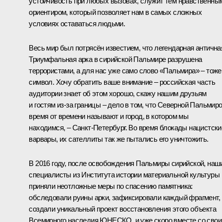
устойчивость при любых вызовах, служит тем нравственны
ориентиром, который позволяет нам в самых сложных
условиях оставаться людьми.
Весь мир был потрясён известием, что легендарная антична
Триумфальная арка в сирийской Пальмире разрушена
террористами, а для нас уже само слово «Пальмира» – тоже
символ. Хочу обратить ваше внимание – российская часть
аудитории знает об этом хорошо, скажу нашим друзьям
и гостям из-за границы – дело в том, что Северной Пальмир
время от времени называют и город, в котором мы
находимся, – Санкт-Петербург. Во время блокады нацистски
варвары, их сателлиты так же пытались его уничтожить.
В 2016 году, после освобождения Пальмиры сирийской, наш
специалисты из Института истории материальной культуры
приняли неотложные меры по спасению памятника:
обследовали руины арки, зафиксировали каждый фрагмент,
создали уникальный проект восстановления этого объекта
Всемирного наследия ЮНЕСКО, и уже скоро вместе со сво