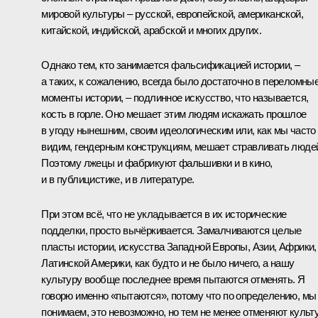
мировой культуры – русской, европейской, американской,
китайской, индийской, арабской и многих других.
Однако тем, кто занимается фальсификацией истории, –
а таких, к сожалению, всегда было достаточно в переломны
моменты истории, – подлинное искусство, что называется,
кость в горле. Оно мешает этим людям искажать прошлое
в угоду нынешним, своим идеологическим или, как мы часто
видим, гендерным конструкциям, мешает стравливать люде
Поэтому лжецы и фабрикуют фальшивки и в кино,
и в публицистике, и в литературе.
При этом всё, что не укладывается в их исторические
подделки, просто вычёркивается. Замалчиваются целые
пласты истории, искусства Западной Европы, Азии, Африки,
Латинской Америки, как будто и не было ничего, а нашу
культуру вообще последнее время пытаются отменять. Я
говорю именно «пытаются», потому что по определению, мы
понимаем, это невозможно, но тем не менее отменяют культу