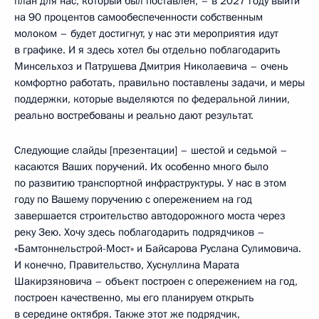
план для нас, который был поставлен, – в 2027 году выйти
на 90 процентов самообеспеченности собственным
молоком – будет достигнут, у нас эти мероприятия идут
в графике. И я здесь хотел бы отдельно поблагодарить
Минсельхоз и Патрушева Дмитрия Николаевича – очень
комфортно работать, правильно поставлены задачи, и меры
поддержки, которые выделяются по федеральной линии,
реально востребованы и реально дают результат.
Следующие слайды [презентации] – шестой и седьмой –
касаются Ваших поручений. Их особенно много было
по развитию транспортной инфраструктуры. У нас в этом
году по Вашему поручению с опережением на год
завершается строительство автодорожного моста через
реку Зею. Хочу здесь поблагодарить подрядчиков –
«Бамтоннельстрой-Мост» и Байсарова Руслана Сулимовича.
И конечно, Правительство, Хуснуллина Марата
Шакирзяновича – объект построен с опережением на год,
построен качественно, мы его планируем открыть
в середине октября. Также этот же подрядчик,