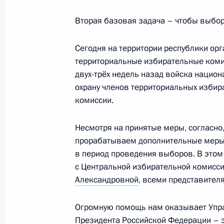
Лидеры БРИКС выступили с заявле
24 августа 2023 года, 11:15
Вторая базовая задача – чтобы выбо
Сегодня на территории республики ор
территориальные избирательные комисс
23 августа 2023 года, среда
двух-трёх недель назад войска нацио
Празднование 80-летия победы в К
охрану членов территориальных избир
комиссии.
23 августа 2023 года, 21:00
Курская област
Несмотря на принятые меры, согласно
прорабатываем дополнительные меры,
Заседание лидеров БРИКС в расши
в период проведения выборов. В это
с Центральной избирательной комисс
23 августа 2023 года, 13:35
Александровной
, всеми представител
Огромную помощь нам оказывает Упра
Встреча с врио губернатора Запор
Президента Российской Федерации – 