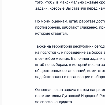
24 августа 2023 года, четверг
того, чтобы в максимально сжатые ср
задачи, которые Вы ставили перед на
Встреча с врио губернатора Херсо
Сальдо
По моим оценкам, штаб работает дост
24 августа 2023 года, 20:20
Москва, Кремль
противоречий, работают слаженно, пр
которые ставятся.
Также на территории республики сего
Встреча с врио главы ДНР Денисо
на подготовку и проведение выборов 
24 августа 2023 года, 18:55
Москва, Кремль
в сентябре месяце. Выполняя задачи 
штаб по выборам, в который вошли з
общественных организаций, комитетов
Заседание в формате «БРИКС плюс
задействованы в организации выборо
24 августа 2023 года, 12:40
Основная наша задача в этом направл
всем жителям Луганской Народной Рес
за своего кандидата.