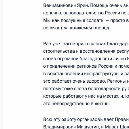
Балицким
Вениаминович Ярин. Помощь очень зна
23 августа 2023 года, 01:50
Москва, Кремль
конечно, законодательство России не 
Мы как послушные солдаты – просто в
получается, движемся вперёд.
Встреча с врио главы ЛНР Леонид
Раз уж я заговорил о словах благодарн
23 августа 2023 года, 01:00
Москва, Кремль
строительства и восстановления респ
слова огромной благодарности лично 
о привлечении регионов России к пом
22 августа 2023 года, вторник
в восстановлении инфраструктуры и з
это работает очень здорово. Регионы 
Видеообращение к участникам Де
поэтому тоже слова благодарности ру
которые работают у нас на местах, и,
22 августа 2023 года, 19:10
это непосредственно в жизнь.
Всю эту работу организовывает Прави
Заседание Совета по стратегическ
Владимирович Мишустин
, и
Марат Шак