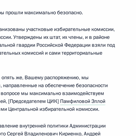
ниями для СМИ
8
3м
ры прошли максимально безопасно.
ганизованы участковые избирательные комиссии,
ии. Утверждены их штат, их члены, и в районе
нальной гвардии Российской Федерации взяли под
урской битве
ательных комиссий и сами территориальные
12
12м
ь, посёлок Поныри
, опять же, Вашему распоряжению, мы
 направленные на обеспечение безопасности
ренном составе
4
12м
м вопросе мы максимально взаимодействуем
ией, [Председателем ЦИК]
Памфиловой Эллой
ями Центральной избирательной комиссии.
вление внутренней политики Администрации
ожской области Евгением
4
это
Сергей Владиленович Кириенко
, Андрей