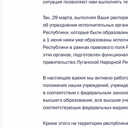
ситуация позволяют нам выполнять те 
Совещание по вопросам социально
Красноярского края
Так, 29 марта, выполняя Ваше распор
31 августа 2023 года, 17:45
Москва, Кремль
об упразднении исполнительных орган
Республики, которые были образованы 
а 1 июня нами уже образованы испол
Республики в рамках правового поля 
30 августа 2023 года, среда
этих органов, подготовлен функциона
Встреча с председателем госкорпо
правительство Луганской Народной Ре
Игорем Шуваловым
В настоящее время мы активно работ
30 августа 2023 года, 13:40
Москва, Кремль
положения наших учреждений, учрежде
в соответствии с федеральным законо
высшего образования, все высшие уч
29 августа 2023 года, вторник
соответствующих федеральных ведомс
Встреча с директором Федеральной
Кроме этого на территории республик
Дмитрием Аристовым