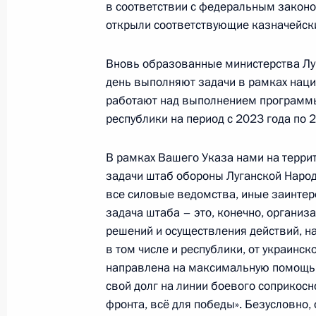
в соответствии с федеральным законо
29 августа 2023 года, 13:35
Москва, Кремль
открыли соответствующие казначейски
Вновь образованные министерства Лу
28 августа 2023 года, понедельник
день выполняют задачи в рамках нац
работают над выполнением программ
Встреча с врио губернатора Омско
республики на период с 2023 года по 2
28 августа 2023 года, 13:15
Москва, Кремль
В рамках Вашего Указа нами на терри
задачи штаб обороны Луганской Народ
все силовые ведомства, иные заинтер
25 августа 2023 года, пятница
задача штаба – это, конечно, органи
Совещание с постоянными членами
решений и осуществления действий, н
в том числе и республики, от украинск
25 августа 2023 года, 13:20
Москва, Кремль
направлена на максимальную помощь
свой долг на линии боевого соприкосн
фронта, всё для победы». Безусловно, 