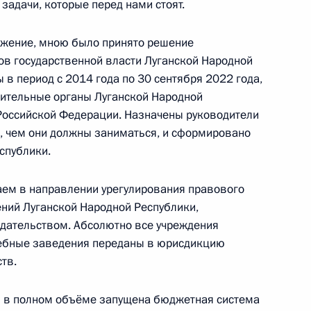
задачи, которые перед нами стоят.
-экономического развития
:
11
яжение, мною было принято решение
ов государственной власти Луганской Народной
в период с 2014 года по 30 сентября 2022 года,
нительные органы Луганской Народной
Российской Федерации. Назначены руководители
л, чем они должны заниматься, и сформировано
рации развития «ВЭБ.РФ»
3
спублики.
аем в направлении урегулирования правового
ний Луганской Народной Республики,
дательством. Абсолютно все учреждения
ебные заведения переданы в юрисдикцию
тв.
 службы судебных приставов
1
и в полном объёме запущена бюджетная система