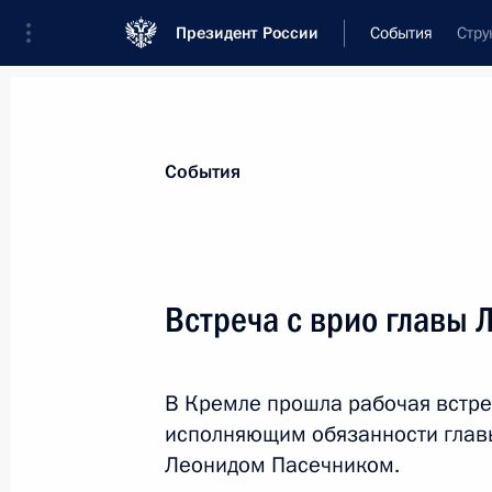
Президент России
События
Стру
Президент
Администрация
Государст
Новости
Стенограммы
Поездки
Те
События
Рубрикация материалов
Все материалы
Встреча с врио главы
Послания Федеральному Собранию
Заявления по важнейшим вопросам
В Кремле прошла рабочая встре
Совещания, заседания, рабочие встречи
исполняющим обязанности глав
Речи и обращения
Леонидом Пасечником.