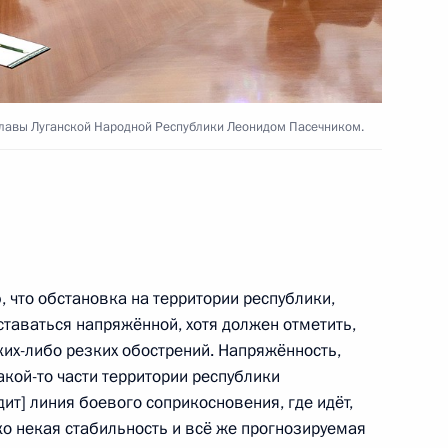
асть, Солнечногорск
разовательных учреждений
6
55м
лавы Луганской Народной Республики Леонидом Пасечником.
асть, Солнечногорск
тельства в Киргизии трёх
5
15м
е
что обстановка на территории республики,
таваться напряжённой, хотя должен отметить,
асть, Солнечногорск
аких-либо резких обострений. Напряжённость,
акой-то части территории республики
ит] линия боевого соприкосновения, где идёт,
ко некая стабильность и всё же прогнозируемая