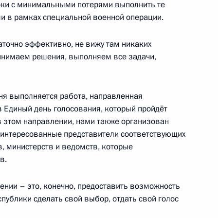
оки с минимальными потерями выполнить те
ми в рамках специальной военной операции.
нской области Владимиром
4
аточно эффективно, не вижу там никаких
инимаем решения, выполняем все задачи,
дня выполняется работа, направленная
м Пушилиным
4
в Единый день голосования, который пройдёт
в этом направлении, нами также организован
аинтересованные представители соответствующих
, министерств и ведомств, которые
/аутрич»
в.
5
12м
ении – это, конечно, предоставить возможность
публики сделать свой выбор, отдать свой голос