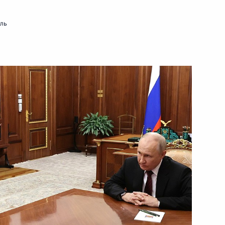
мль
ть следующие материалы
ийско-турецких переговоров
12
29м
16
м»
:
42