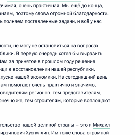
чимая, очень практичная. Мы ещё до конца,
знаем, поэтому слова огромной благодарности.
ыполняем поставленные задачи, и всё у нас
ом Пасечником
3
ости, не могу не остановиться на вопросах
ублики. В первую очередь хотел бы выразить
Вам за принятое в прошлом году решение
ощи в восстановлении нашей республики,
апуске нашей экономики. На сегодняшний день
нам помогают очень практично и значимо,
лового форума БРИКС
1
15м
ководителям регионов, тем представителям,
 конечно же, тем строителям, которые воплощают
тельство нашей великой страны – это и
Михаил
ому развитию
:
3
ирзянович Хуснуллин
. Им тоже слова огромной