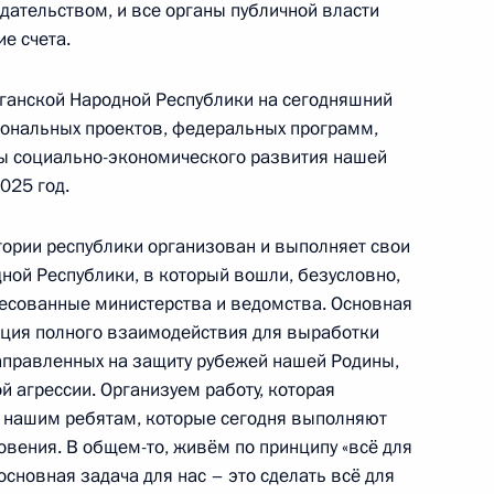
дательством, и все органы публичной власти
е счета.
ганской Народной Республики на сегодняшний
иональных проектов, федеральных программ,
ы социально-экономического развития нашей
й области Виталием Хоценко
5
025 год.
тории республики организован и выполняет свои
ной Республики, в который вошли, безусловно,
есованные министерства и ведомства. Основная
зация полного взаимодействия для выработки
 Совета Безопасности
аправленных на защиту рубежей нашей Родины,
1
ой агрессии. Организуем работу, которая
 нашим ребятам, которые сегодня выполняют
овения. В общем-то, живём по принципу «всё для
основная задача для нас – это сделать всё для