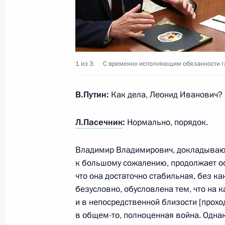
1 сентября 2023 года, 17:50
Московская обл
Церемония открытия новых общеоб
1 из 3
С временно исполняющим обязанности г
в регионах России
1 сентября 2023 года, 15:35
Московская обл
В.Путин:
Как дела, Леонид Иванович?
Л.Пасечник
:
Нормально, порядок.
Церемония по случаю начала строи
школ с обучением на русском язык
Владимир Владимирович, докладываю, 
к большому сожалению, продолжает ос
1 сентября 2023 года, 14:20
Московская обл
что она достаточно стабильная, без к
безусловно, обусловлена тем, что на к
и в непосредственной близости [проход
31 августа 2023 года, четверг
в общем-то, полноценная война. Одна