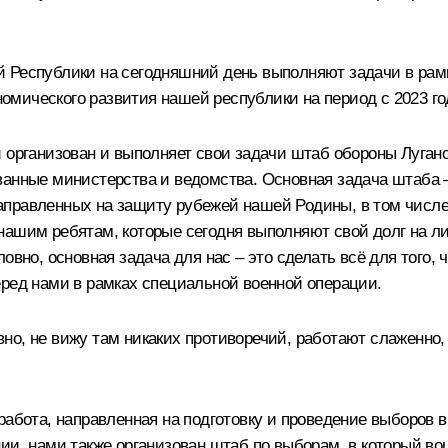
й Республики на сегодняшний день выполняют задачи в рам
мического развития нашей республики на период с 2023 год
и организован и выполняет свои задачи штаб обороны Луган
анные министерства и ведомства. Основная задача штаба –
правленных на защиту рубежей нашей Родины, в том числе 
нашим ребятам, которые сегодня выполняют свой долг на л
ловно, основная задача для нас – это сделать всё для тог
еред нами в рамках специальной военной операции.
но, не вижу там никаких противоречий, работают слаженно
работа, направленная на подготовку и проведение выборов 
нии, нами также организован штаб по выборам, в который в