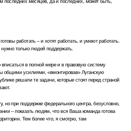
там последних месяцев, да и последних, может быть,
е готовы работать – и хотят работать, и умеют работать.
 нужно только людей поддержать.
о вписаться в полной мере и в правовую систему
 мы общими усилиями, «вмонтировав» Луганскую
блике решали те задачи, которые стоят перед страной
вают.
у, но при поддержке федерального центра, безусловно,
пании – показать людям, что вся Ваша команда готова
рритории. Тем более что, я смотрю, там