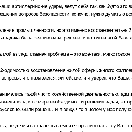
наши артиллерийские удары, ведут себя так, как будто это 
е решения вопросов безопасности, конечно, нужно думать о 
новление промышленности, но это именно восстановительный 
та задача была реализована, решена, и потом на этой базе 
а мой взгляд, главная проблема – это всё-таки, мягко говор
обходимостью восстановления жилой сферы, жилого компле
е вопросы, что называется, житейские, и я уверен, что Ваша
 занимались такой чисто хозяйственной деятельностью, адм
е изменилось, и по мере необходимости решения задач, кото
езусловно, были решены. И я вижу, что в целом у Вас получа
язь, везде мы в стране пытаемся её организовать, а у Вас э