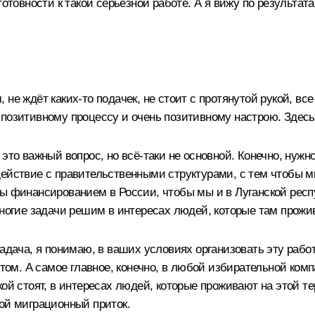
готовности к такой серьёзной работе. А я вижу по результа
м, не ждёт каких-то подачек, не стоит с протянутой рукой, вс
 позитивному процессу и очень позитивному настрою. Здесь
это важный вопрос, но всё-таки не основной. Конечно, нужн
одействие с правительственными структурами, с тем чтобы
ы финансированием в России, чтобы мы и в Луганской респу
многие задачи решим в интересах людей, которые там прожи
адача, я понимаю, в ваших условиях организовать эту работ
этом. А самое главное, конечно, в любой избирательной ком
ой стоят, в интересах людей, которые проживают на этой те
вой миграционный приток.