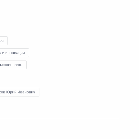
 Совета Безопасности
2
ос
а и инновации
й СМИ
5
12м
ышленность
сов Юрий Иванович
щих технологий
:
12