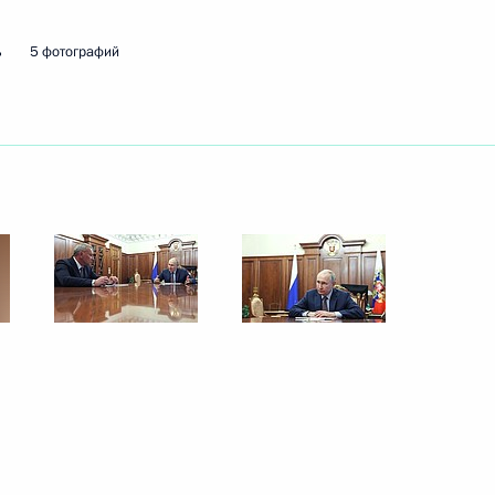
ь
5 фотографий
ть следующие материалы
Крымского моста
4
21м
 области Игорем Кобзевым
5