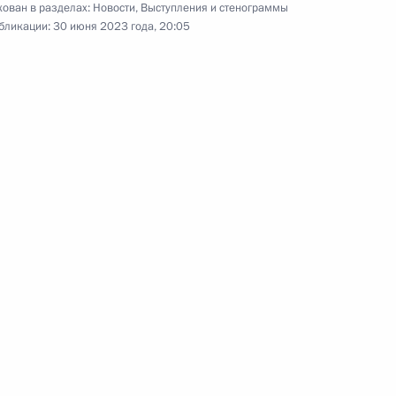
ован в разделах:
Новости
,
Выступления и стенограммы
бликации:
30 июня 2023 года, 20:05
нения Михаилом Мурашко
4
тиным
3
ндром Бречаловым
5