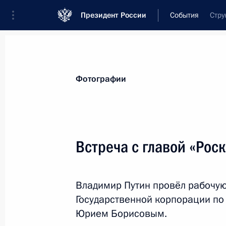
Президент России
События
Стру
Президент
Администрация
Государст
Новости
Стенограммы
Поездки
Те
Фотографии
Рубрикация материалов
Все материалы
Встреча с главой «Ро
Послания Федеральному Собранию
Заявления по важнейшим вопросам
Владимир Путин провёл рабочую
Совещания, заседания, рабочие встречи
Государственной корпорации по
Речи и обращения
Юрием Борисовым.