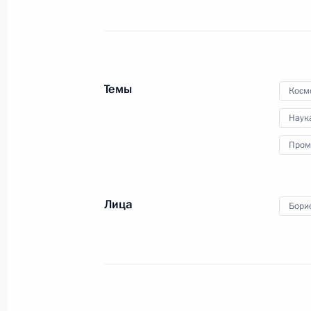
Совещание с постоянными членами
14 июля 2023 года, 14:30
Москва, Кремль
Темы
Косм
13 июля 2023 года, четверг
Наук
Ответы на вопросы представителе
Пром
13 июля 2023 года, 18:55
Москва
Лица
Бори
Пленарное заседание Форума буду
13 июля 2023 года, 18:15
Москва