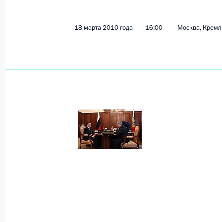
18 марта 2010 года
16:00
Москва, Кремл
Показа
27 марта 2010 года, суббота
Рабочая встреча с Президентом Д
Магомедовым
27 марта 2010 года, 12:00
Сочи
26 марта 2010 года, пятница
Рабочая встреча с Заместителем П
Дмитрием Козаком
26 марта 2010 года, 19:00
Сочи