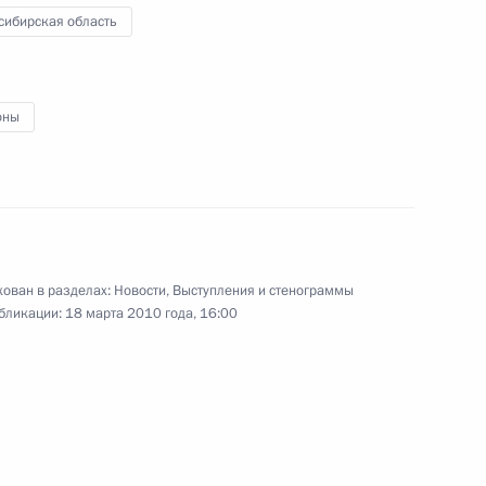
сибирская область
ии Совета по развитию
1
14м
оны
рта высших достижений,
пийских зимних игр и XI
 в Сочи, XXVII Всемирной
ни
ован в разделах:
Новости
,
Выступления и стенограммы
бликации:
18 марта 2010 года, 16:00
ечи Олимпийского
4
3м