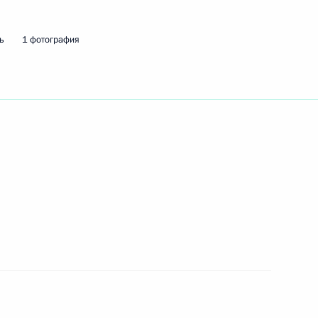
ь
1 фотография
ть следующие материалы
агестана Магомедсаламом
1
редседателя Правительства
1