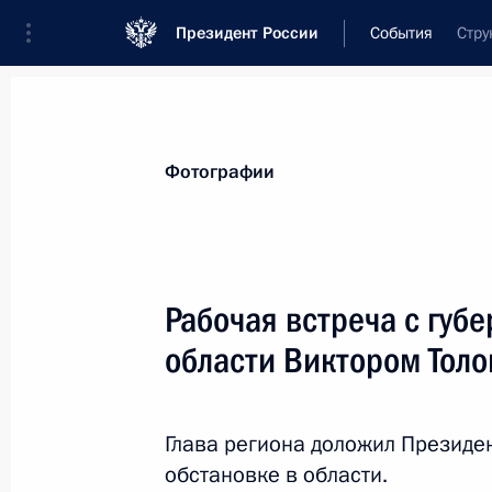
Президент России
События
Стру
Президент
Администрация
Государст
Новости
Стенограммы
Поездки
Те
Фотографии
Рубрикация материалов
Все материалы
Рабочая встреча с губ
Послания Федеральному Собранию
области Виктором Тол
Заявления по важнейшим вопросам
Совещания, заседания, рабочие встречи
Глава региона доложил Президе
Речи и обращения
обстановке в области.