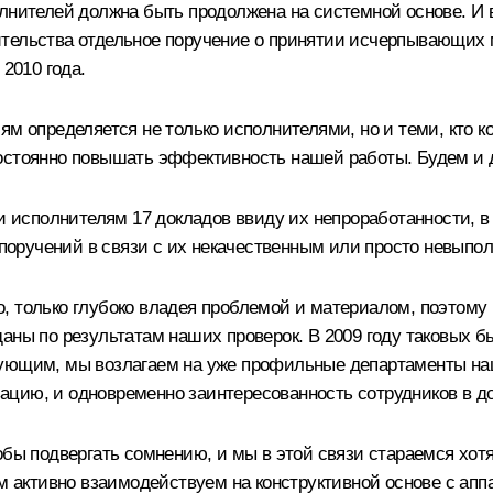
лнителей должна быть продолжена на системной основе. И 
ительства отдельное поручение о принятии исчерпывающих 
 2010 года.
м определяется не только исполнителями, но и теми, кто ко
остоянно повышать эффективность нашей работы. Будем и 
ли исполнителям 17 докладов ввиду их непроработанности, 
я поручений в связи с их некачественным или просто невыпо
, только глубоко владея проблемой и материалом, поэтому
аны по результатам наших проверок. В 2009 году таковых б
дующим, мы возлагаем на уже профильные департаменты на
цию, и одновременно заинтересованность сотрудников в д
обы подвергать сомнению, и мы в этой связи стараемся хот
том активно взаимодействуем на конструктивной основе с а