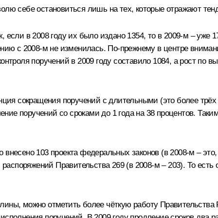
волю себе остановиться лишь на тех, которые отражают тен
если в 2008 году их было издано 1354, то в 2009-м – уже 17
ению с 2008-м не изменилась. По‑прежнему в центре вниман
контроля поручений в 2009 году составило 1084, а рост по 
енция сокращения поручений с длительными (это более трёх 
ичение поручений со сроками до 1 года на 38 процентов. Так
внесено 103 проекта федеральных законов (в 2008-м – это, 
и распоряжений Правительства 269 (в 2008-м – 203). То ест
лины, можно отметить более чёткую работу Правительства 
сполнения поручений. В 2009 году продление сроков два раз