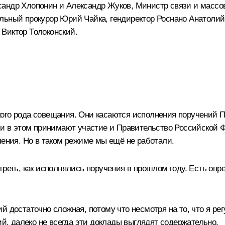
сандр Хлопонин и Александр Жуков, Министр связи и масс
льный прокурор Юрий Чайка, гендиректор Роснано Анатолий 
Виктор Толоконский.
ого рода совещания. Они касаются исполнения поручений Пр
 и в этом принимают участие и Правительство Российской Ф
чения. Но в таком режиме мы ещё не работали.
треть, как исполнялись поручения в прошлом году. Есть опр
 достаточно сложная, потому что несмотря на то, что я ре
ий, далеко не всегда эти доклады выглядят содержательно.