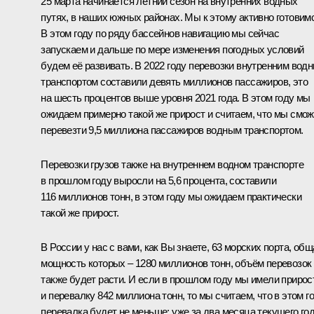
25 марта начинается летний сезон на внутренних водных
путях, в наших южных районах. Мы к этому активно готовим
В этом году по ряду бассейнов навигацию мы сейчас
запускаем и дальше по мере изменения погодных условий
будем её развивать. В 2022 году перевозки внутренним вод
транспортом составили девять миллионов пассажиров, это
на шесть процентов выше уровня 2021 года. В этом году мы
ожидаем примерно такой же прирост и считаем, что мы смо
перевезти 9,5 миллиона пассажиров водным транспортом.
Перевозки грузов также на внутреннем водном транспорте
в прошлом году выросли на 5,6 процента, составили
116 миллионов тонн, в этом году мы ожидаем практически
такой же прирост.
В России у нас с вами, как Вы знаете, 63 морских порта, общ
мощность которых – 1280 миллионов тонн, объём перевозок
также будет расти. И если в прошлом году мы имели прирос
и перевалку 842 миллиона тонн, то мы считаем, что в этом г
перевалка будет не меньше: уже за два месяца текущего го