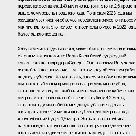
перевалка составила 140 миллионов тонн, это на 2,6 процен
выше, чем уровень прошлого года. По итогам 2023 года мы
ожидаем увеличения объёмов перевалки примерно на восе
миллионов тонн, это прирост относительно уровня 2022 года
более одного процента.
Хочу отметить отдельно, это, может быть, не связано впря
с летними отпусками, но Волго-Каспийский судоходный
канал – это наш коридор «Север – Юг», которому Вы уделяе
очень большое внимание, – мы в этом году обеспечим рабо
по дноуглублению. Хочу сказать, что если в обычном режим
мы за год выбираем примерно два-три миллиона кубов,
то в прошлом году мы выбрали пять миллионов кубических
метров, и это позволило обеспечить глубину 4,2 метра,
то в этом году мы собираемся дноуглубление сделать
и выбрать более 12 миллионов кубических метров, тогда
дноуглубление будет 4,5 метра. Это как раз та глубина,
на которой достаточно использовать и грузовое движение,
и пассажирское движение, если оно там будет. То есть это