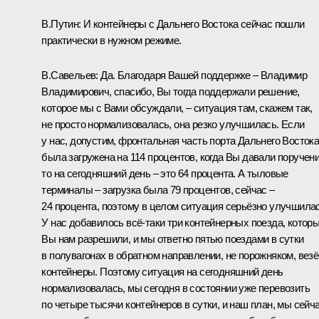
В.Путин:
И контейнеры с Дальнего Востока сейчас пошли
практически в нужном режиме.
В.Савельев:
Да. Благодаря Вашей поддержке – Владимир
Владимирович, спасибо, Вы тогда поддержали решение,
которое мы с Вами обсуждали, – ситуация там, скажем так,
не просто нормализовалась, она резко улучшилась. Если
у нас, допустим, фронтальная часть порта Дальнего Восток
была загружена на 114 процентов, когда Вы давали поручени
то на сегодняшний день – это 64 процента. А тыловые
терминалы – загрузка была 79 процентов, сейчас –
24 процента, поэтому в целом ситуация серьёзно улучшилас
У нас добавилось всё-таки три контейнерных поезда, котор
Вы нам разрешили, и мы ответно пятью поездами в сутки
в полувагонах в обратном направлении, не порожняком, вез
контейнеры. Поэтому ситуация на сегодняшний день
нормализовалась, мы сегодня в состоянии уже перевозить
по четыре тысячи контейнеров в сутки, и наш план, мы сейч