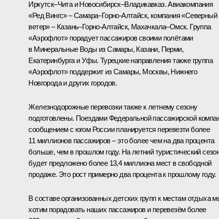
Иркутск–Чита и Новосибирск–Владикавказ. Авиакомпания
«Ред Вингс» – Самара–Горно-Алтайск, компания «Северный
ветер» – Казань–Горно-Алтайск, Махачкала–Омск. Группа
«Аэрофлот» порадует пассажиров своими полётами
в Минеральные Воды из Самары, Казани, Перми,
Екатеринбурга и Уфы. Турецкие направления также группа
«Аэрофлот» поддержит из Самары, Москвы, Нижнего
Новгорода и других городов.
Железнодорожные перевозки также к летнему сезону
подготовлены. Поездами Федеральной пассажирской компа
сообщением с югом России планируется перевезти более
11 миллионов пассажиров – это более чем на два процента
больше, чем в прошлом году. На летний туристический сезо
будет предложено более 13,4 миллиона мест в свободной
продаже. Это рост примерно два процента к прошлому году.
В составе организованных детских групп к местам отдыха м
хотим порадовать наших пассажиров и перевезём более