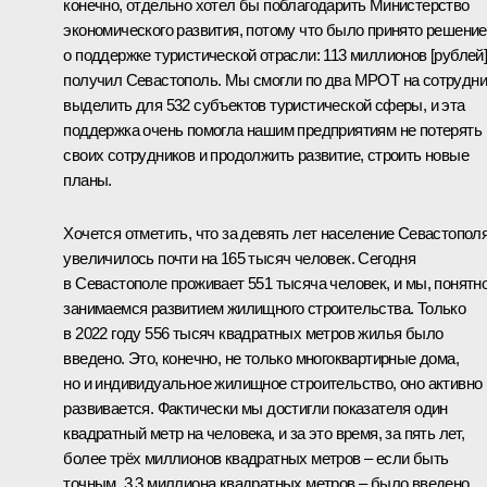
конечно, отдельно хотел бы поблагодарить Министерство
экономического развития, потому что было принято решение
о поддержке туристической отрасли: 113 миллионов [рублей
получил Севастополь. Мы смогли по два МРОТ на сотрудни
выделить для 532 субъектов туристической сферы, и эта
поддержка очень помогла нашим предприятиям не потерять
своих сотрудников и продолжить развитие, строить новые
планы.
Хочется отметить, что за девять лет население Севастопол
увеличилось почти на 165 тысяч человек. Сегодня
в Севастополе проживает 551 тысяча человек, и мы, понятно
занимаемся развитием жилищного строительства. Только
в 2022 году 556 тысяч квадратных метров жилья было
введено. Это, конечно, не только многоквартирные дома,
но и индивидуальное жилищное строительство, оно активно
развивается. Фактически мы достигли показателя один
квадратный метр на человека, и за это время, за пять лет,
более трёх миллионов квадратных метров – если быть
точным, 3,3 миллиона квадратных метров – было введено.