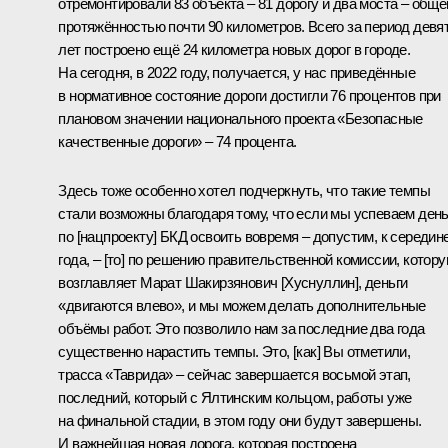
отремонтировали 83 объекта – 81 дорогу и два моста – обще
протяжённостью почти 90 километров. Всего за период девя
лет построено ещё 24 километра новых дорог в городе.
На сегодня, в 2022 году, получается, у нас приведённые
в нормативное состояние дороги достигли 76 процентов при
плановом значении национального проекта «Безопасные
качественные дороги» – 74 процента.
Здесь тоже особенно хотел подчеркнуть, что такие темпы
стали возможны благодаря тому, что если мы успеваем день
по [нацпроекту] БКД освоить вовремя – допустим, к середин
года, – [то] по решению правительственной комиссии, котор
возглавляет Марат Шакирзянович [Хуснуллин], деньги
«двигаются влево», и мы можем делать дополнительные
объёмы работ. Это позволило нам за последние два года
существенно нарастить темпы. Это, [как] Вы отметили,
трасса «Таврида» – сейчас завершается восьмой этап,
последний, который с Ялтинским кольцом, работы уже
на финальной стадии, в этом году они будут завершены.
И важнейшая новая дорога, которая построена