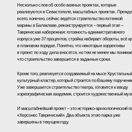
Несколько слов об особо важных проектах, которые
реализуются в Севастополе, масштабных проектах. Прежде
всего, конечно, сейчас ведётся строительство яхтенной
марины в Балаклаве, реконструируется – первый этап –
Таврическая набережная: готовность административного
корпуса уже 37 процентов, стройка набирает обороты, всё и
в плановом порядке. Понятно, что некоторые коррективы
в проект по ходу дела вносятся, но тем не менее мы понима
что строительство завершится в заданные сроки.
Кроме того, реализуется создаваемый на мысе Хрустальны
культурный кластер, который строится по Вашему поручени
Уже завершается строительство театра, готовится к вводу
хореографическая академия, строится художественный муз
И масштабнейший проект – это историко-археологический п
«Херсонес Таврический». Два объекта этого парка уже
завершены в текущем году.