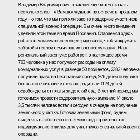
Владимир Владимирович, в заключение хотел сказать
несколько слов – я Вам докладывал на
встрече
в прошлом
году – о том, что мы приняли закон о поддержке участников
специальной военной операции. Вы очень много внимания
уделили этой теме во время Послания. Стараемся здесь
работать максимально концентрированно, чтобы окружить
заботой и теплом семьи наших военнослужащих. Наш
региональный закон уже работает: в настоящее время
763 человека у нас получают расходы на оплату
коммунальных услуг в размере 50 процентов, 3382 человека
получили право на бесплатный проезд, 976 детей получают
бесплатное питание в школах, родители 1124 детей
освобождены от платы за детский сад. В летний период мы
готовимся провести оздоровительную кампанию. И около
3,5 тысячи человек встали сегодня в очередь на получение
земельного участка. Готовим земельный фонд, будем
выделять в собственность землю под строительство
индивидуального жилья для участников специальной военн
операции.