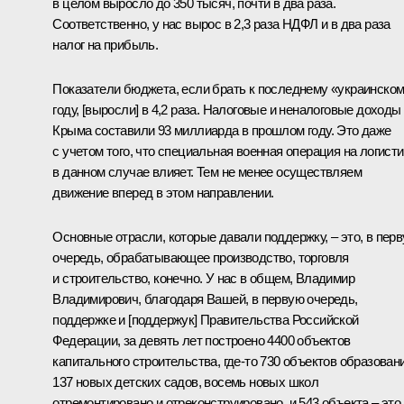
в целом выросло до 350 тысяч, почти в два раза.
Соответственно, у нас вырос в 2,3 раза НДФЛ и в два раза
налог на прибыль.
Показатели бюджета, если брать к последнему «украинско
году, [выросли] в 4,2 раза. Налоговые и неналоговые доходы
Крыма составили 93 миллиарда в прошлом году. Это даже
с учетом того, что специальная военная операция на логисти
в данном случае влияет. Тем не менее осуществляем
движение вперед в этом направлении.
Основные отрасли, которые давали поддержку, – это, в пер
очередь, обрабатывающее производство, торговля
и строительство, конечно. У нас в общем, Владимир
Владимирович, благодаря Вашей, в первую очередь,
поддержке и [поддержук] Правительства Российской
Федерации, за девять лет построено 4400 объектов
капитального строительства, где-то 730 объектов образовани
137 новых детских садов, восемь новых школ
отремонтировано и отреконструировано, и 543 объекта – это