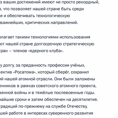
из ваших достижений имеют не просто рекордный,
, что позволяет нашей стране быть среди
ласть, Ново-Огарёво
е и обеспечивать технологическую
 важнейших, критических направлений.
полагает такими технологиями использования
ют нашей стране долгосрочную стратегическую
ва
3
51м
ран – членов «ядерного клуба».
ласть, Ново-Огарёво
у долгу, за преданность профессии учёных,
ектив «Росатома», который сберёг, сохранил
й нашей атомной отрасли. Они были заложены
нников в рамках советского атомного проекта,
ия Российского общества
1
4м
твенной войны и в тяжёлые послевоенные годы.
чайшие сроки и затем обеспечен на десятилетия.
 традиций по-прежнему на службе Отечеству,
шей работе в интересах суверенного развития