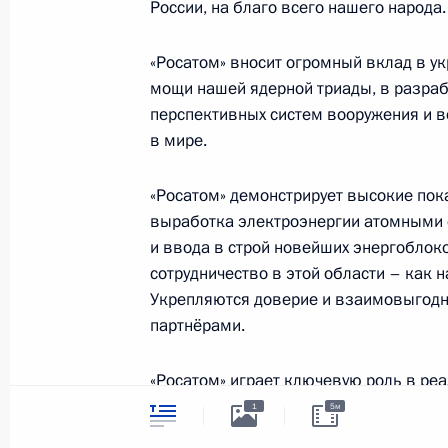
России, на благо всего нашего народа.
Открытие объектов транспортной и
«Росатом» вносит огромный вклад в у
13 декабря 2022 года, 14:45
Московская об
мощи нашей ядерной триады, в разраб
перспективных систем вооружения и в
в мире.
12 декабря 2022 года, понедельни
«Росатом» демонстрирует высокие пока
Встреча с Председателем Конститу
выработка электроэнергии атомными с
Зорькиным
и ввода в строй новейших энергоблок
сотрудничество в этой области – как н
12 декабря 2022 года, 13:30
Москва, Кремл
Укрепляются доверие и взаимовыгод
партнёрами.
9 декабря 2022 года, пятница
«Росатом» играет ключевую роль в р
атомного ледокольного флота, наращ
Пресс-конференция по итогам визи
1
5м
созданию современной арктической п
9 декабря 2022 года, 16:55
Бишкек