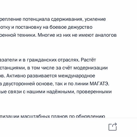
нфраструктуры
7
38м
крепление потенциала сдерживания, усиление
ласть, Ново-Огарёво
отку и постановку на боевое дежурство
оенной техники. Многие из них не имеют аналогов
к
затели и в гражданских отраслях. Растёт
ционного Суда Валерием
5
танциями, в том числе за счёт модернизации
ов. Активно развивается международное
а двусторонней основе, так и по линии МАГАТЭ.
ь
ные связи с нашими надёжными, проверенными
еализации масштабных планов по обновлению
иванию движения по Северному морскому пути,
та в Киргизию
5
41м
ортовой инфраструктуры. Успешно проводятся