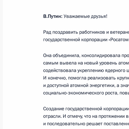
18 декабря 2022 года, воскресень
В.Путин:
Уважаемые друзья!
Видеообращение к участникам перв
движения детей и молодёжи
Рад поздравить работников и ветеран
18 декабря 2022 года, 18:00
государственной корпорации «Росатом
Она объединила, консолидировала пр
16 декабря 2022 года, пятница
самым вывела на новый уровень атом
содействовала укреплению ядерного щ
Совещание с постоянными членами
И конечно, помогла реализовать круп
16 декабря 2022 года, 11:55
Московская об
и доступной атомной энергетики, а зн
социально-экономического роста, пов
Создание государственной корпораци
15 декабря 2022 года, четверг
отрасли. И отмечу, что на протяжении 
Заседание Совета по стратегическ
и последовательно решает поставленн