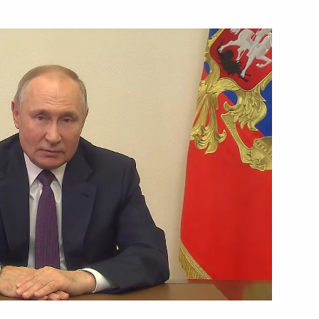
ть следующие материалы
к
ийско-белорусских
1
37м
13
11м