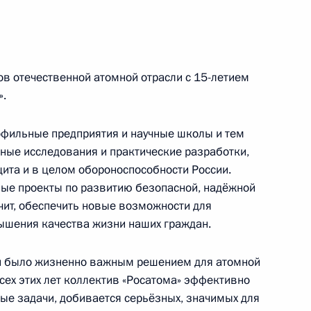
е
ого съезда Российского
1
4м
ов отечественной атомной отрасли с 15-летием
».
офильные предприятия и научные школы и тем
ные исследования и практические разработки,
ита и в целом обороноспособности России.
 Совета Безопасности
2
ные проекты по развитию безопасной, надёжной
ласть, Ново-Огарёво
ачит, обеспечить новые возможности для
ышения качества жизни наших граждан.
и было жизненно важным решением для атомной
всех этих лет коллектив «Росатома» эффективно
ому развитию
:
5
ые задачи, добивается серьёзных, значимых для