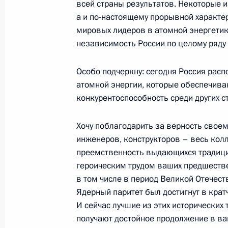
и национальным проектам
всей страны результатов. Некоторые 
а и по-настоящему прорывной характер
15 декабря 2022 года, 17:20
Московская об
мировых лидеров в атомной энергетик
независимость России по целому ряду
14 декабря 2022 года, среда
Особо подчеркну: сегодня Россия рас
атомной энергии, которые обеспечива
Совещание с членами Правительст
конкурентоспособность среди других ст
14 декабря 2022 года, 17:15
Московская об
Хочу поблагодарить за верность своем
инженеров, конструкторов – весь колл
13 декабря 2022 года, вторник
преемственность выдающихся традици
героическим трудом ваших предшестве
Видеообращение по случаю 75-лет
в том числе в период Великой Отечес
«Знание»
Ядерный паритет был достигнут в крат
И сейчас лучшие из этих исторических
13 декабря 2022 года, 19:25
получают достойное продолжение в ва