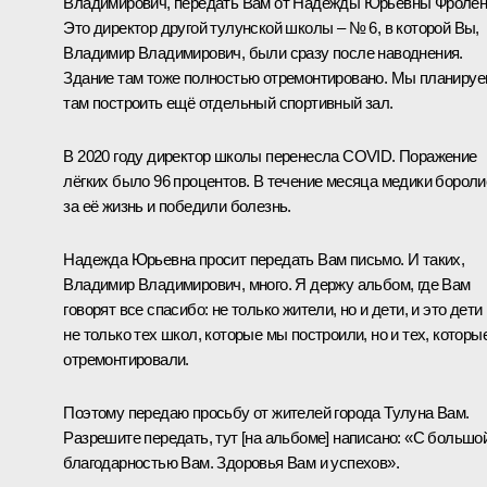
Владимирович, передать Вам от Надежды Юрьевны Фролен
Это директор другой тулунской школы – № 6, в которой Вы,
Владимир Владимирович, были сразу после наводнения.
Здание там тоже полностью отремонтировано. Мы планиру
там построить ещё отдельный спортивный зал.
В 2020 году директор школы перенесла COVID. Поражение
лёгких было 96 процентов. В течение месяца медики бороли
за её жизнь и победили болезнь.
Надежда Юрьевна просит передать Вам письмо. И таких,
Владимир Владимирович, много. Я держу альбом, где Вам
говорят все спасибо: не только жители, но и дети, и это дети
не только тех школ, которые мы построили, но и тех, которы
отремонтировали.
Поэтому передаю просьбу от жителей города Тулуна Вам.
Разрешите передать, тут [на альбоме] написано: «С большо
благодарностью Вам. Здоровья Вам и успехов».