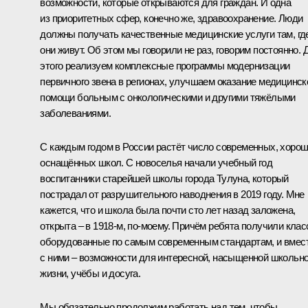
возможности, которые открываются для граждан. И одна
из приоритетных сфер, конечно же, здравоохранение. Люди
должны получать качественные медицинские услуги там, гд
они живут. Об этом мы говорили не раз, говорим постоянно. 
этого реализуем комплексные программы модернизации
первичного звена в регионах, улучшаем оказание медицинск
помощи больным с онкологическими и другими тяжёлыми
заболеваниями.
С каждым годом в России растёт число современных, хоро
оснащённых школ. С новоселья начали учебный год
воспитанники старейшей школы города Тулуна, который
пострадал от разрушительного наводнения в 2019 году. Мне
кажется, что и школа была почти сто лет назад заложена,
открыта – в 1918-м, по-моему. Причём ребята получили клас
оборудованные по самым современным стандартам, и вмес
с ними – возможности для интересной, насыщенной школьн
жизни, учёбы и досуга.
Мы обязательно продолжим работать над тем, чтобы