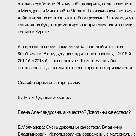
отлично сработали. Я хочу поблагодарить, если позволите,
и Минздрав, и Минстрой, и Марата Шакирзяновича, потому ч
действительно контроль в штабном режиме. В этом году у н
капитально будет отремонтировано три таких поликлиники
только в Курске.
А в целом по первичному звену за прошлый и этот годы –
86 объектов. В предыдущие годы, если сравнить, – 2016-й,
2017-й и 2018-й, – всего четыре. То есть масштабы
колоссальные, людьми это очень хорошо воспринимается.
Спасибо огромное за программу.
В.Путин:
Да, темп хороший.
Елена Александровна, а качество? Довольны качеством?
Е.Молчанова:
Очень довольны качеством, Владимир
Владимирович. Использовались современные материалы, в