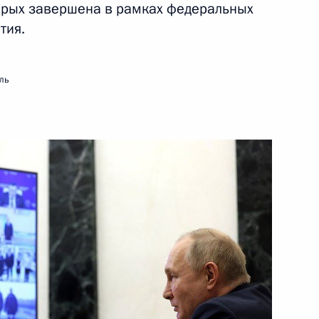
орых завершена в рамках федеральных
тия.
ть следующие материалы
ль
телями общественных
:
5
сть, Ново-Огарёво
:
20