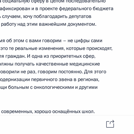
на социальную сферу в целом последовательно
зафиксирован и в проекте федерального бюджета
 случаем, хочу поблагодарить депутатов
 работу над этим важнейшим документом.
щённое 15-летию «Ростеха»
6
мя об этом с вами говорим – не цифры сами
– это те реальные изменения, которые происходят,
я граждан. И одна из приоритетных сфер,
должны получать качественные медицинские
 Совета Безопасности
2
 говорили не раз, говорим постоянно. Для этого
дернизации первичного звена в регионах,
асть, Ново-Огарёво
щи больным с онкологическими и другими
х – участников СВО
:
11
о современных, хорошо оснащённых школ.
асть, Ново-Огарёво
итанники старейшей школы города Тулуна, который
ния в 2019 году. Мне кажется, что и школа была