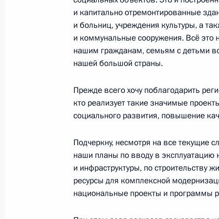
и капитально отремонтированные зда
и больниц, учреждения культуры, а т
и коммунальные сооружения. Всё это 
Всероссийский съезд судей
нашим гражданам, семьям с детьми во
29 ноября 2022 года, 14:35
Москва, Кремль
нашей большой страны.
Прежде всего хочу поблагодарить реги
кто реализует такие значимые проект
28 ноября 2022 года, понедельник
социального развития, повышение кач
Российско-казахстанские перегово
Подчеркну, несмотря на все текущие 
28 ноября 2022 года, 17:25
Москва, Кремль
наши планы по вводу в эксплуатацию
и инфраструктуры, по строительству 
ресурсы для комплексной модернизаци
Форум межрегионального сотруднич
национальные проекты и программы р
28 ноября 2022 года, 13:50
Москва, Кремль