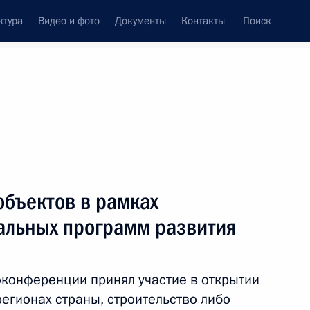
ктура
Видео и фото
Документы
Контакты
Поиск
венный Совет
Совет Безопасности
Комиссии и советы
леграммы
Сведения о Президенте
декабрь, 2022
Встречи с представителями сообществ
объектов в рамках
Пресс-конференции
альных программ развития
Интервью
Статьи
конференции принял участие в открытии
егионах страны, строительство либо