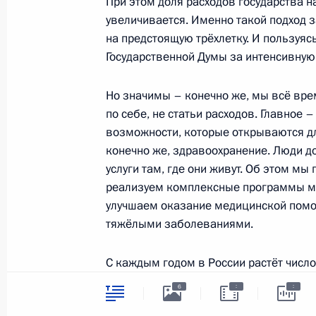
При этом доля расходов государства 
увеличивается. Именно такой подход 
на предстоящую трёхлетку. И пользуясь
25 ноября 2022 года, пятница
Государственной Думы за интенсивную
Торжественное мероприятие, посвя
Но значимы – конечно же, мы всё вре
25 ноября 2022 года, 23:05
Москва
по себе, не статьи расходов. Главное 
возможности, которые открываются дл
конечно же, здравоохранение. Люди 
Совещание с постоянными членами
услуги там, где они живут. Об этом мы
реализуем комплексные программы мо
25 ноября 2022 года, 18:25
Московская обл
улучшаем оказание медицинской помо
тяжёлыми заболеваниями.
Встреча с матерями военнослужащи
С каждым годом в России растёт числ
25 ноября 2022 года, 17:30
Московская обл
С новоселья начали учебный год восп
:
:
6
пострадал от разрушительного наводне