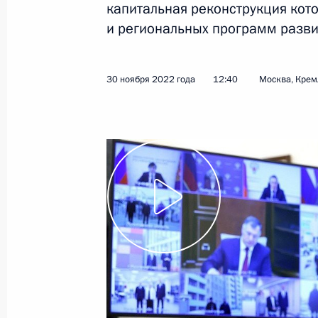
капитальная реконструкция кот
и региональных программ разви
Показа
30 ноября 2022 года
12:40
Москва, Крем
Встреча с инвалидами и представи
организаций
2 декабря 2022 года, 17:25
Московская обла
1 декабря 2022 года, четверг
Встреча с молодыми учёными
1 декабря 2022 года, 17:45
Сочи