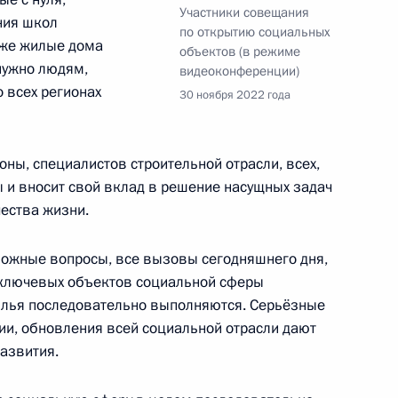
Участники совещания
ния школ
по открытию социальных
акже жилые дома
объектов (в режиме
нужно людям,
видеоконференции)
:
13
 всех регионах
30 ноября 2022 года
оны, специалистов строительной отрасли, всех,
ы и вносит свой вклад в решение насущных задач
ества жизни.
ры
4
сложные вопросы, все вызовы сегодняшнего дня,
 ключевых объектов социальной сферы
жилья последовательно выполняются. Серьёзные
и, обновления всей социальной отрасли дают
ества России и Казахстана
3
25м
азвития.