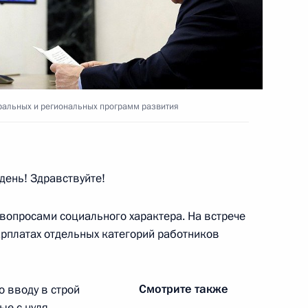
ва
3
57м
ральных и региональных программ развития
рамках федеральных
:
6
я
ень! Здравствуйте!
опросами социального характера. На встрече
арплатах отдельных категорий работников
го Суда Вячеславом
4
Смотрите также
о вводу в строй
ые с нуля,