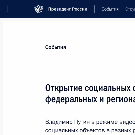
Президент России
События
Стру
Президент
Администрация
Государст
Новости
Стенограммы
Поездки
Те
События
Рубрикация материалов
Все материалы
Открытие социальных 
Послания Федеральному Собранию
федеральных и регион
Заявления по важнейшим вопросам
Совещания, заседания, рабочие встречи
Владимир Путин в режиме видео
Речи и обращения
социальных объектов в разных р