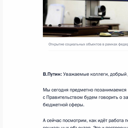
30 ноября 2022 года, среда
Совещание с членами Правительст
30 ноября 2022 года, 13:50
Москва, Кремль
Открытие социальных объектов в рамках феде
Открытие социальных объектов в 
и региональных программ развити
30 ноября 2022 года, 12:40
Москва, Кремль
В.Путин:
Уважаемые коллеги, добрый д
Мы сегодня предметно позанимаемся в
29 ноября 2022 года, вторник
с Правительством будем говорить о з
бюджетной сферы.
Встреча с Председателем Верховно
Лебедевым
А сейчас посмотрим, как идёт работа п
29 ноября 2022 года, 18:40
Москва, Кремль
социальных объектов. Это и построенн