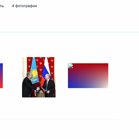
ль
4 фотографии
ть следующие материалы
:
20
ва
3
57м