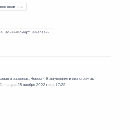
няя политика
рамках федеральных
:
6
я
ев Касым-Жомарт Кемелевич
го Суда Вячеславом
4
ован в разделах:
Новости
,
Выступления и стенограммы
бликации:
28 ноября 2022 года, 17:25
:
13