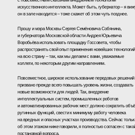
искусственного интеллекта. Может быть, губернатор – я виж
он в зале находится – тоже скажет об этом чуть позднее.
Прошу и мэра Москвы Сергея Семёновича Собянина,
и губернатора Московской области Андрея Юрьевича
Воробьёва использовать площадку Госсовета, чтобы
распространять свой опыт применения новейших технологи
на всю страну – так, как мы делаем с вами, уважаемые
коллеги, по некоторым другим направлениям.
Повсеместное, широкое использование передовых решений
призвано прежде всего повышать уровень жизни, создавать
новые возможности для людей. Так, внедрение
интеллектуальных систем, промышленных роботов
и автоматизированных рабочих мест должно сократить объ
рутинных функций, свести к минимуму работу человека
на вредных и опасных участках производства. Сейчас тольк
об этом этажом ниже говорили, я полностью согласен с тако
постановкой вопроса.