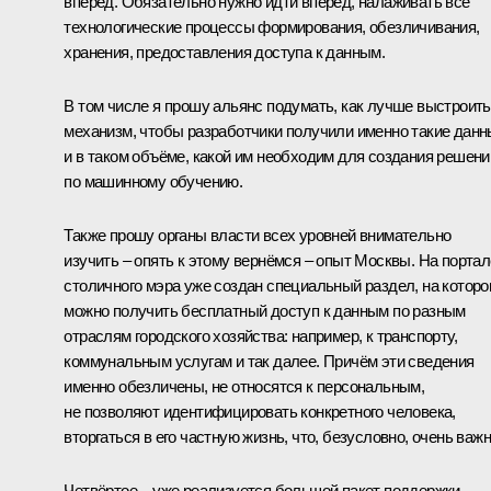
вперёд. Обязательно нужно идти вперёд, налаживать все
технологические процессы формирования, обезличивания,
хранения, предоставления доступа к данным.
В том числе я прошу альянс подумать, как лучше выстроить
механизм, чтобы разработчики получили именно такие дан
и в таком объёме, какой им необходим для создания решени
по машинному обучению.
Также прошу органы власти всех уровней внимательно
изучить – опять к этому вернёмся – опыт Москвы. На портал
столичного мэра уже создан специальный раздел, на котор
можно получить бесплатный доступ к данным по разным
отраслям городского хозяйства: например, к транспорту,
коммунальным услугам и так далее. Причём эти сведения
именно обезличены, не относятся к персональным,
не позволяют идентифицировать конкретного человека,
вторгаться в его частную жизнь, что, безусловно, очень важн
Четвёртое – уже реализуется большой пакет поддержки