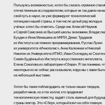
Пользуясь возможностью, хотел бы сказать огромное спаси
отечественным исследователям, которые не так давно нача
свой путь в науке, но уже формируют технологический
потенциал нашей страны, в том числе целый ряд молодых
учёных хотел бы отметить. Среди них Алексей Наумов
и Сергей Самсонов из Высшей школы экономики, Владисла
Буздин и Инна Минашина из МФТИ, Денис Турдаков
из Института системного программирования, Руслан Лукин
из университета «Иннополис», Анна Калюжная и Николай
Никитин из Университета ИТМО, Иван Оселедец из Сколтех
Семён Будённый из Института искусственного интеллекта,
Елена Соколова из лаборатории «Сбера». Я так понимаю, ч
некоторые из их сейчас рассказывали, когда мы с вами был
на небольшой
выставке
.
Хотел бы также поблагодарить не только наших творцов,
разработчиков, но и тех коллег, кто продвигает
технологическую повестку, задаёт столь важный для будущ
страны вектор. Это «Сбер», который взял на себя главную