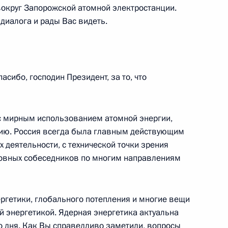
 вокруг Запорожской атомной электростанции.
г
диалога и рады Вас видеть.
сибо, господин Президент, за то, что
нного комитета Александром
3
3м
с мирным использованием атомной энергии,
рию. Россия всегда была главным действующим
 деятельности, с технической точки зрения
сновных собеседников по многим направлениям
льского хозяйства
1
3м
ости
ергетики, глобального потепления и многие вещи
й энергетикой. Ядерная энергетика актуальна
о дня. Как Вы справедливо заметили, вопросы