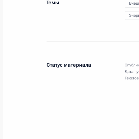
Темы
Внеш
Энер
4 октября 2022 года, вторник
Встреча с губернатором Ивановско
Воскресенским
4 октября 2022 года, 14:40
Москва, Кремль
Статус материала
Опублик
Дата пу
Текстов
3 октября 2022 года, понедельник
Встреча с Министром культуры Ол
3 октября 2022 года, 13:40
Москва, Кремль
30 сентября 2022 года, пятница