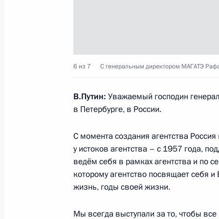
Саммит Совещания по взаимодейст
(СВМДА)
13 октября 2022 года, 09:25
Астана
6 из 7
С генеральным директором МАГАТЭ Рафа
В.Путин:
Уважаемый господин генераль
в Петербурге, в России.
12 октября 2022 года, среда
Пленарное заседание международн
С момента создания агентства Россия 
энергетическая неделя»
у истоков агентства – с 1957 года, п
ведём себя в рамках агентства и по с
12 октября 2022 года, 14:15
Москва
которому агентство посвящает себя и
жизнь, годы своей жизни.
11 октября 2022 года, вторник
Мы всегда выступали за то, чтобы все