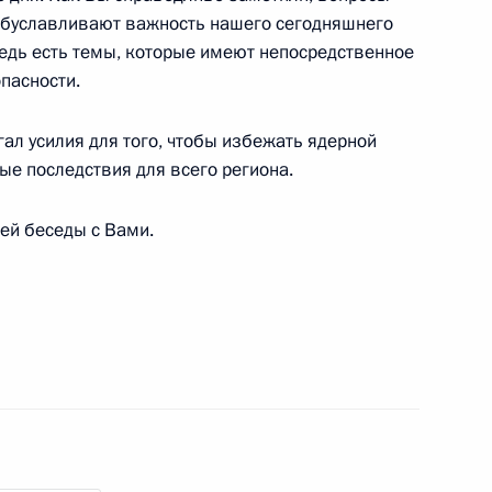
 обуславливают важность нашего сегодняшнего
едь есть темы, которые имеют непосредственное
рств СНГ
2
5м
пасности.
ал усилия для того, чтобы избежать ядерной
ые последствия для всего региона.
ей беседы с Вами.
росам
3
4м
сть, Ново-Огарёво
и конкурса «Учитель года»
:
3
сть, Ново-Огарёво