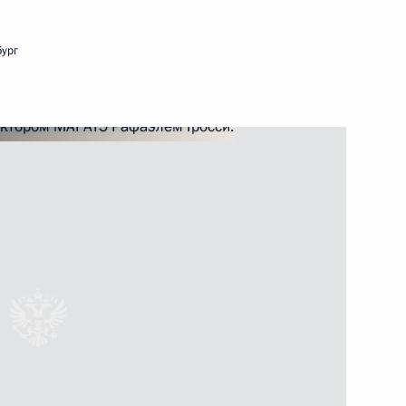
бург
ть следующие материалы
джепом Тайипом Эрдоганом
6
 Махмудом Аббасом
5
 Аль Тани
4