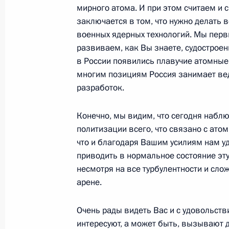
мирного атома. И при этом считаем и 
Встреча с генеральным директоро
заключается в том, что нужно делать 
11 октября 2022 года, 18:10
Санкт-Петербур
военных ядерных технологий. Мы перв
развиваем, как Вы знаете, судострое
в России появились плавучие атомные
Встреча с Президентом ОАЭ Мухам
многим позициям Россия занимает ве
разработок.
11 октября 2022 года, 14:15
Санкт-Петербур
Конечно, мы видим, что сегодня набл
политизации всего, что связано с ато
10 октября 2022 года, понедельни
что и благодаря Вашим усилиям нам уд
приводить в нормальное состояние эту
Cовещание с постоянными членами
несмотря на все турбулентности и сло
10 октября 2022 года, 13:00
Санкт-Петербур
арене.
Очень рады видеть Вас и с удовольст
Встреча с избранными главами ре
интересуют, а может быть, вызывают да