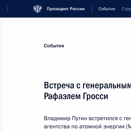
Президент России
События
Стру
Президент
Администрация
Государст
Новости
Стенограммы
Поездки
Те
События
Рубрикация материалов
Все материалы
Встреча с генеральны
Послания Федеральному Собранию
Рафаэлем Гросси
Заявления по важнейшим вопросам
Совещания, заседания, рабочие встречи
Владимир Путин встретился с 
Речи и обращения
агентства по атомной энергии (