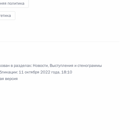
няя политика
гетика
й области Станиславом
3
ован в разделах:
Новости
,
Выступления и стенограммы
бликации:
11 октября 2022 года, 18:10
ая версия
ьгой Любимовой
3