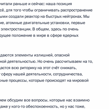
считали раньше и сейчас: наша позиция
м МАГАТЭ Рафаэлем Гросси
7
всё, для того чтобы ограничивать распространение
г
ыми создали реактор на быстрых нейтронах. Мы
ние, атомные двигательные установки, первые
 электростанции. В общем, здесь по очень
медом Аль Нахайяном
дущее положение в мире в сфере ядерных
5
г
юдаются элементы излишней, опасной
мной деятельностью. Но очень рассчитываем на то,
к
астся всю риторику на этот счёт снижать,
 сферу нашей деятельности, сотрудничества,
 Совета Безопасности
2
4м
жные процессы, которые происходят на мировой
г
вием обсудим все вопросы, которые нас взаимно
гионов
же у кого-то обеспокоенность, но у нас тоже,
3
15м