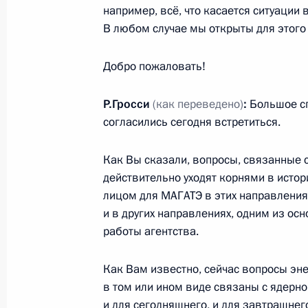
например, всё, что касается ситуации
10 октября 2022 года, 11:25
Санкт-Петербур
В любом случае мы открыты для этого 
Добро пожаловать!
9 октября 2022 года, воскресенье
Р.Гросси
(как переведено)
:
Большое спа
Встреча с председателем Следстве
согласились сегодня встретиться.
Бастрыкиным
9 октября 2022 года, 20:20
Санкт-Петербург
Как Вы сказали, вопросы, связанные 
действительно уходят корнями в исто
лицом для МАГАТЭ в этих направлениях
и в других направлениях, одним из о
Поздравление с Днём работника се
работы агентства.
и перерабатывающей промышленн
9 октября 2022 года, 00:00
Как Вам известно, сейчас вопросы эн
в том или ином виде связаны с ядерно
и для сегодняшнего, и для завтрашнег