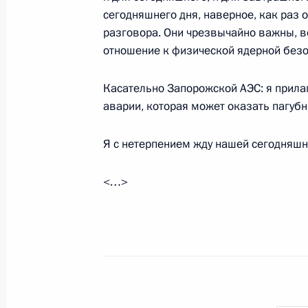
7 октября 2022 года, пятница
сегодняшнего дня, наверное, как раз
разговора. Они чрезвычайно важны, в
Неформальная встреча глав госуда
отношение к физической ядерной безо
7 октября 2022 года, 15:50
Санкт-Петербург
Касательно Запорожской АЭС: я прилаг
аварии, которая может оказать пагубн
6 октября 2022 года, четверг
Я с нетерпением жду нашей сегодняшн
Совещание по экономическим воп
<…>
6 октября 2022 года, 13:40
Московская обла
5 октября 2022 года, среда
Встреча с лауреатами и финалистам
5 октября 2022 года, 16:30
Московская обла