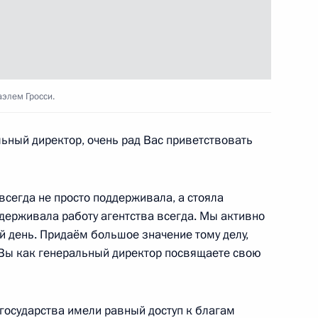
вию и мерам доверия в Азии
16
7м
элем Гросси.
ный директор, очень рад Вас приветствовать
ого форума «Российская
6
30м
всегда не просто поддерживала, а стояла
оддерживала работу агентства всегда. Мы активно
ей день. Придаём большое значение тому делу,
 Вы как генеральный директор посвящаете свою
 государства имели равный доступ к благам