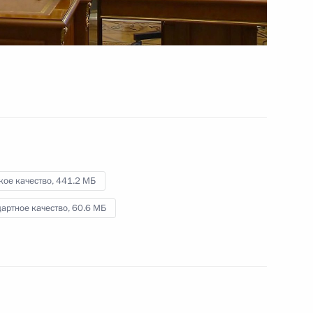
14 октября 2022 года
Видео, 9 мин.
кое качество,
441.2 МБ
артное качество,
60.6 МБ
Встреча с дочерью Героя