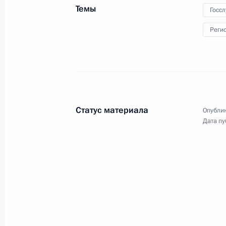
по взаимодействию и мерам
Темы
Госс
доверия в Азии (СВМДА)
Реги
13 октября 2022 года
Видео, 7 мин.
Статус материала
Опублик
Дата пу