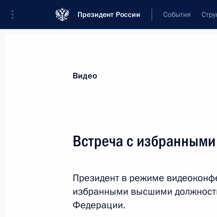
Президент России
События
Стру
Видеозаписи
Фотографии
Аудиозапи
Все материалы
Выступления
Совещан
Видео
Показа
Встреча с избранными
Встреча с руководителями
Президент в режиме видеоконфе
органов безопасности
избранными высшими должност
и спецслужб стран СНГ
Федерации.