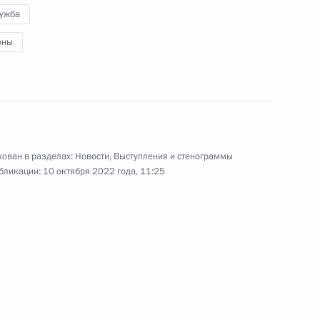
России Ольги Качуры
лужба
оны
12 октября 2022 года
Видео, 2 мин.
ован в разделах:
Новости
,
Выступления и стенограммы
бликации:
10 октября 2022 года, 11:25