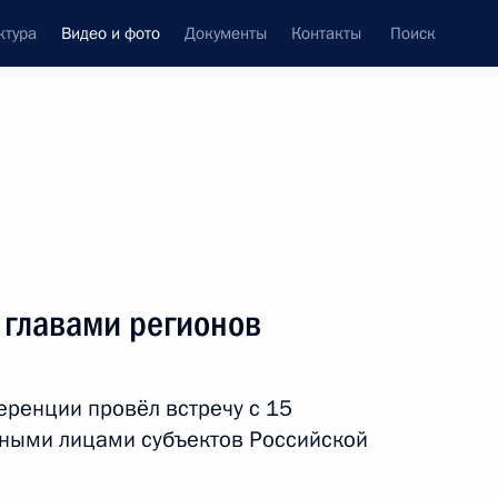
ктура
Видео и фото
Документы
Контакты
Поиск
си
ия, встречи
Встречи со СМИ
октябрь, 2022
ть следующие материалы
 главами регионов
Совещание с членами
ренции провёл встречу с 15
Координационного совета при
ными лицами субъектов Российской
Правительстве по обеспечению
потребностей ВС РФ