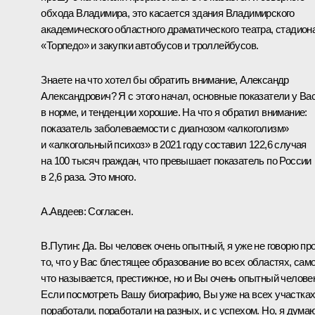
обхода Владимира, это касается здания Владимирского
академического областного драматического театра, стадион
«Торпедо» и закупки автобусов и троллейбусов.
Знаете на что хотел бы обратить внимание, Александр
Александрович? Я с этого начал, основные показатели у Ва
в норме, и тенденции хорошие. На что я обратил внимание:
показатель заболеваемости с диагнозом «алкоголизм»
и «алкогольный психоз» в 2021 году составил 122,6 случая
на 100 тысяч граждан, что превышает показатель по России
в 2,6 раза. Это много.
А.Авдеев:
Согласен.
В.Путин:
Да. Вы человек очень опытный, я уже не говорю пр
то, что у Вас блестящее образование во всех областях, само
что называется, престижное, но и Вы очень опытный человек
Если посмотреть Вашу биографию, Вы уже на всех участка
поработали, поработали на разных, и с успехом. Но, я думаю