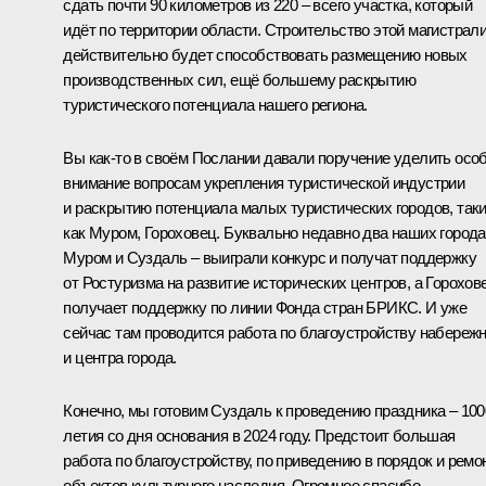
сдать почти 90 километров из 220 – всего участка, который
идёт по территории области. Строительство этой магистрал
действительно будет способствовать размещению новых
производственных сил, ещё большему раскрытию
туристического потенциала нашего региона.
Вы как-то в своём Послании давали поручение уделить осо
внимание вопросам укрепления туристической индустрии
и раскрытию потенциала малых туристических городов, так
как Муром, Гороховец. Буквально недавно два наших города
Муром и Суздаль – выиграли конкурс и получат поддержку
от Ростуризма на развитие исторических центров, а Горохов
получает поддержку по линии Фонда стран БРИКС. И уже
сейчас там проводится работа по благоустройству набереж
и центра города.
Конечно, мы готовим Суздаль к проведению праздника – 100
летия со дня основания в 2024 году. Предстоит большая
работа по благоустройству, по приведению в порядок и ремо
объектов культурного наследия. Огромное спасибо