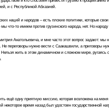
государством и кто способен привести Грузию к процветани
ей, и с Республикой Абхазией.
охих наций и народов – есть плохие политики, которые свои
о мы что‑то имеем против грузинского народа, нет. Но народ
митрия Анатольевича, и мне часто этот вопрос задают: мы
ви. Не переговоры нужно вести с Саакашвили, а приговоры ну
а. Нельзя жить в этом динамичном и сложном мире, ругаясь 
.
ть ещё одну приятную миссию, которая возложена на меня 
ый некоторое время назад был удостоен государственной на