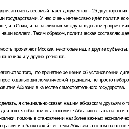
одписан очень весомый пакет документов – 25 двусторонних
 государствами. У нас очень интенсивно идёт политически
скве, и в Сочи, и на различных международных мероприятия
 наши коллеги. Таким образом, политическая составляющая
ость проявляют Москва, некоторые наши другие субъекты, 
тношениях и у других регионов.
етельство того, что принятие решения об установлении ди
е просто данью дипломатической традиции, не просто набор
звития Абхазии в качестве самостоятельного государства.
о сделать, я специально сказал нашим абхазским друзьям о
для того, чтобы помочь экономике Абхазии встать на ноги, 
ономики, помочь в становлении наиболее важных экономиче
о развитию банковской системы Абхазии, а потом на основе