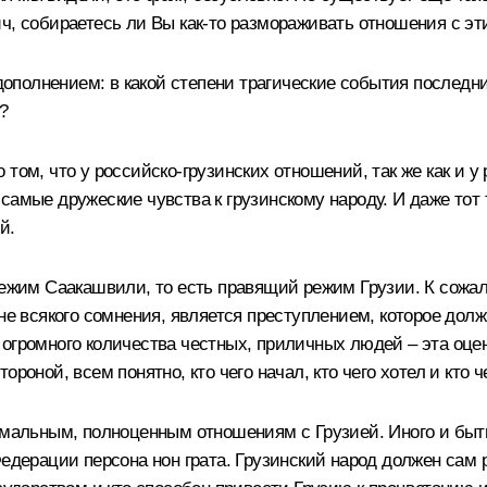
ч, собираетесь ли Вы как‑то размораживать отношения с э
с дополнением: в какой степени трагические события после
?
том, что у российско-грузинских отношений, так же как и у
самые дружеские чувства к грузинскому народу. И даже тот 
й.
режим Саакашвили, то есть правящий режим Грузии. К сожал
вне всякого сомнения, является преступлением, которое до
огромного количества честных, приличных людей – эта оцен
роной, всем понятно, кто чего начал, кто чего хотел и кто ч
ормальным, полноценным отношениям с Грузией. Иного и бы
Федерации персона нон грата. Грузинский народ должен сам