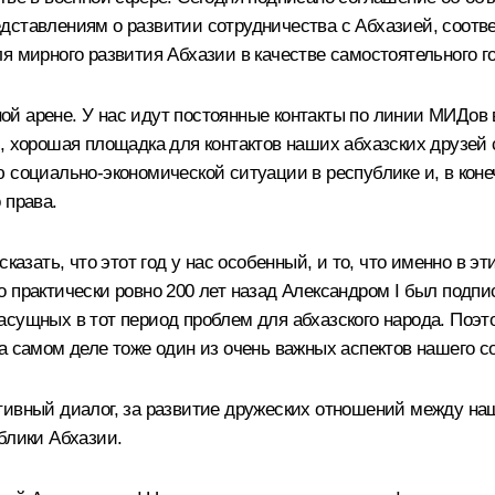
едставлениям о развитии сотрудничества с Абхазией, соот
я мирного развития Абхазии в качестве самостоятельного г
й арене. У нас идут постоянные контакты по линии МИДов 
я, хорошая площадка для контактов наших абхазских друзе
 социально-экономической ситуации в республике и, в кон
 права.
сказать, что этот год у нас особенный, и то, что именно в 
 практически ровно 200 лет назад Александром I был подпис
сущных в тот период проблем для абхазского народа. Поэт
а самом деле тоже один из очень важных аспектов нашего с
тивный диалог, за развитие дружеских отношений между на
блики Абхазии.