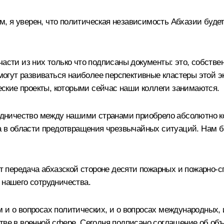
, я уверен, что политическая независимость Абхазии буде
части из них только что подписаны документы: это, собстве
 могут развиваться наиболее перспективные кластеры этой эк
ческие проекты, которыми сейчас наши коллеги занимаются.
рудничество между нашими странами приобрело абсолютно к
ва в области предотвращения чрезвычайных ситуаций. Нам бы
дит передача абхазской стороне десяти пожарных и пожарно-
 нашего сотрудничества.
 и о вопросах политических, и о вопросах международных, и
тве в военной сфере. Сегодня подписано соглашение об об