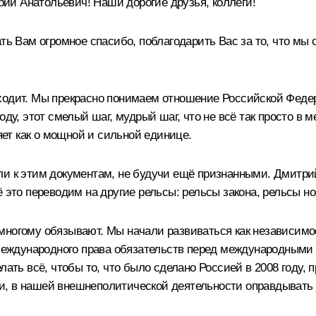
й Анатольевич! Наши дорогие друзья, коллеги!
ть Вам огромное спасибо, поблагодарить Вас за то, что мы 
ходит. Мы прекрасно понимаем отношение Российской Феде
оду, этот смелый шаг, мудрый шаг, что не всё так просто 
ляет как о мощной и сильной единице.
ли к этим документам, не будучи ещё признанными. Дмитри
ё это переводим на другие рельсы: рельсы закона, рельсы н
многому обязывают. Мы начали развиваться как независимо
а международного права обязательств перед международным
ать всё, чтобы то, что было сделано Россией в 2008 году, п
, в нашей внешнеполитической деятельности оправдывать т