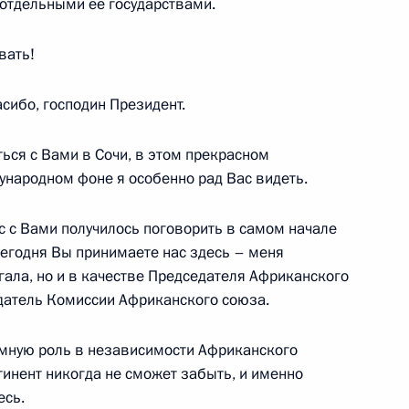
 отдельными её государствами.
вать!
а
1
3м
асибо, господин Президент.
ь, Ново-Огарёво
ться с Вами в Сочи, в этом прекрасном
ународном фоне я особенно рад Вас видеть.
нас с Вами получилось поговорить в самом начале
экономического совета
:
6
 сегодня Вы принимаете нас здесь – меня
гала, но и в качестве Председателя Африканского
датель Комиссии Африканского союза.
омную роль в независимости Африканского
ики Карелия Артуром
2
тинент никогда не сможет забыть, и именно
есь.