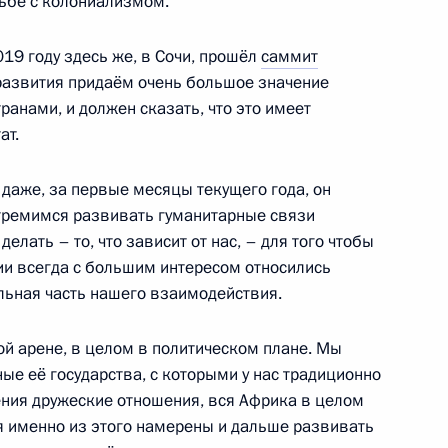
ьбе с колониализмом.
019 году здесь же, в Сочи, прошёл
саммит
развития придаём очень большое значение
я «Большая перемена»
1
4м
анами, и должен сказать, что это имеет
ат.
у даже, за первые месяцы текущего года, он
тремимся развивать гуманитарные связи
елать – то, что зависит от нас, – для того чтобы
 Алексеем Цыденовым
2
ии всегда с большим интересом относились
ь, Ново-Огарёво
ельная часть нашего взаимодействия.
ой арене, в целом в политическом плане. Мы
ные её государства, с которыми у нас традиционно
ндром Бречаловым
3
ения дружеские отношения, вся Африка в целом
ь, Ново-Огарёво
я именно из этого намерены и дальше развивать