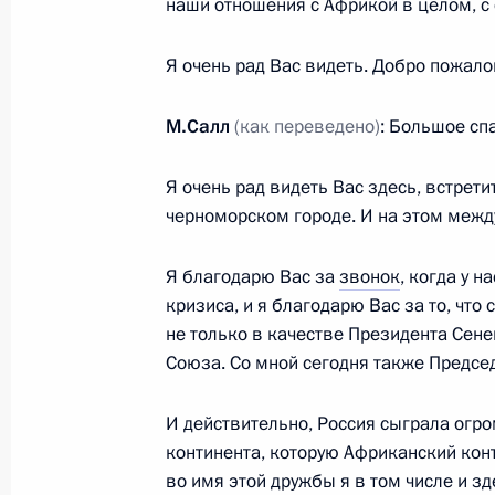
наши отношения с Африкой в целом, с
28 мая 2022 года, суббота
Я очень рад Вас видеть. Добро пожало
Поздравление с Днём пограничник
М.Салл
(как переведено)
: Большое сп
28 мая 2022 года, 00:00
Московская област
Я очень рад видеть Вас здесь, встрети
черноморском городе. И на этом межд
27 мая 2022 года, пятница
Я благодарю Вас за
звонок
, когда у 
Заседание Высшего Евразийского 
кризиса, и я благодарю Вас за то, что
не только в качестве Президента Сене
27 мая 2022 года, 14:20
Москва, Кремль
Союза. Со мной сегодня также Предсе
И действительно, Россия сыграла огр
Рабочая встреча с главой Республ
континента, которую Африканский кон
Парфенчиковым
во имя этой дружбы я в том числе и зд