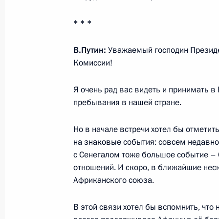
2 июня 2022 года, четверг
* * *
Совещание по развитию дорожного
2 июня 2022 года, 16:45
Московская област
В.Путин:
Уважаемый господин Презид
Комиссии!
Я очень рад вас видеть и принимать в
1 июня 2022 года, среда
пребывания в нашей стране.
Встреча с руководителем фонда «К
Александром Ткаченко
Но в начале встречи хотел бы отмети
на знаковые события: совсем недавно
1 июня 2022 года, 16:45
Московская област
с Сенегалом тоже большое событие – 
отношений. И скоро, в ближайшие неск
Африканского союза.
Встреча с семьями, награждённым
слава»
В этой связи хотел бы вспомнить, что
1 июня 2022 года, 15:40
Московская област