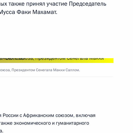
рых также принял участие Председатель
Мусса Факи Махамат.
ть следующие материалы
2
15м
союза, Президентом Сенегала Макки Саллом.
кого союза, Президентом
3
 России с Африканским союзом, включая
 также экономического и гуманитарного
а.