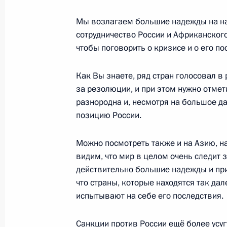
27 мая 2022 года, 12:00
Москва, Кремль
Мы возлагаем большие надежды на наш
сотрудничество России и Африканского
чтобы поговорить о кризисе и о его по
Встреча с главой Республики Адыг
27 мая 2022 года, 11:30
Москва, Кремль
Как Вы знаете, ряд стран голосовал 
за резолюции, и при этом нужно отмет
разнородна и, несмотря на большое да
позицию России.
26 мая 2022 года, четверг
Первый Евразийский экономическ
Можно посмотреть также и на Азию, н
видим, что мир в целом очень следит 
26 мая 2022 года, 14:25
Москва, Кремль
действительно большие надежды и прие
что страны, которые находятся так дал
испытывают на себе его последствия.
Встреча с Уполномоченным по защ
Борисом Титовым
Санкции против России ещё более усугу