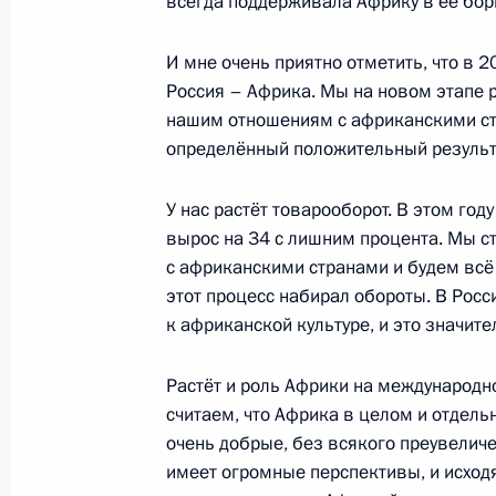
всегда поддерживала Африку в её бор
И мне очень приятно отметить, что в 2
Россия – Африка. Мы на новом этапе 
Обращение к участникам фестивал
нашим отношениям с африканскими стр
1 июня 2022 года, 13:05
определённый положительный результ
У нас растёт товарооборот. В этом год
31 мая 2022 года, вторник
вырос на 34 с лишним процента. Мы с
с африканскими странами и будем всё д
Рабочая встреча с главой Бурятии
этот процесс набирал обороты. В Росс
31 мая 2022 года, 15:15
Московская област
к африканской культуре, и это значит
Растёт и роль Африки на международн
считаем, что Африка в целом и отдель
Встреча с главой Удмуртии Алекса
очень добрые, без всякого преувелич
31 мая 2022 года, 11:05
Московская област
имеет огромные перспективы, и исход