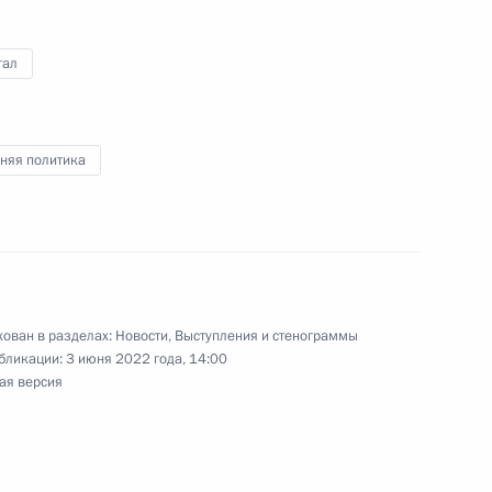
гал
и Александром Лукашенко
5
няя политика
кой области Евгением
2
ован в разделах:
Новости
,
Выступления и стенограммы
ь, Ново-Огарёво
бликации:
3 июня 2022 года, 14:00
ая версия
адской области Антоном
2