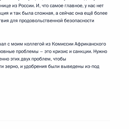
ице из России. И, что самое главное, у нас нет
ация и так была сложная, а сейчас она ещё более
ствия для продовольственной безопасности
по вопросам социальной
:
6
вал с моим коллегой из Комиссии Африканского
основные проблемы – это кризис и санкции. Нужно
нно этих двух проблем, чтобы
ти зерно, и удобрения были выведены из-под
 направлений транспортного
2
11м