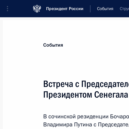
Президент России
События
Стру
Президент
Администрация
Государст
Новости
Стенограммы
Поездки
Те
События
Рубрикация материалов
Все материалы
Встреча с Председате
Послания Федеральному Собранию
Президентом Сенегала
Заявления по важнейшим вопросам
Совещания, заседания, рабочие встречи
В сочинской резиденции Бочаро
Речи и обращения
Владимира Путина с Председат