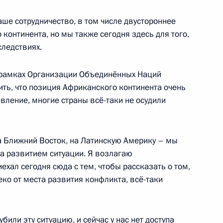
е сотрудничество, в том числе двустороннее
 континента, но мы также сегодня здесь для того,
следствиях.
ея Муратом Кумпиловым
3
в рамках Организации Объединённых Наций
ить, что позиция Африканского континента очень
вление, многие страны всё-таки не осудили
ий форум
5
19м
а Ближний Восток, на Латинскую Америку – мы
за развитием ситуации. Я возлагаю
хал сегодня сюда с тем, чтобы рассказать о том,
еко от места развития конфликта, всё-таки
ите прав предпринимателей
1
били эту ситуацию, и сейчас у нас нет доступа