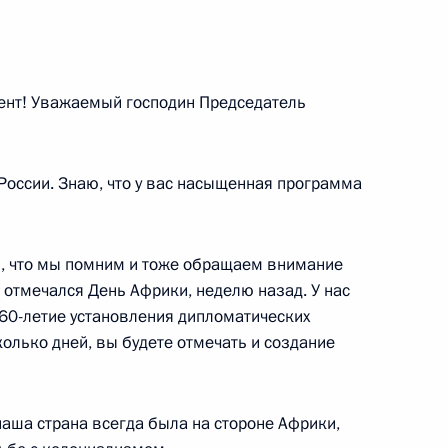
 строительства
5
55м
ь, Ново-Огарёво
ент! Уважаемый господин Председатель
 России. Знаю, что у вас насыщенная программа
руг добра» протоиереем
2
ть, что мы помним и тоже обращаем внимание
 отмечался День Африки, неделю назад. У нас
ь, Ново-Огарёво
60-летие установления дипломатических
олько дней, вы будете отмечать и создание
и орденом «Родительская
3
38м
 наша страна всегда была на стороне Африки,
ь, Ново-Огарёво