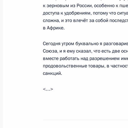
26 мая 2022 года, 12:30
Москва, Кремль
к зерновым из России, особенно к пшен
доступа к удобрениям, потому что ситу
сложна, и это влечёт за собой послед
в Африке.
25 мая 2022 года, среда
Заседание Президиума Госсовета 
Сегодня утром буквально я разговари
поддержки граждан
Союза, и я ему сказал, что есть две 
вместе работать над разрешением име
25 мая 2022 года, 18:45
Москва, Кремль
продовольственные товары, в частнос
санкций.
24 мая 2022 года, вторник
<…>
Совещание по развитию отдельных
комплекса
24 мая 2022 года, 12:45
Сочи