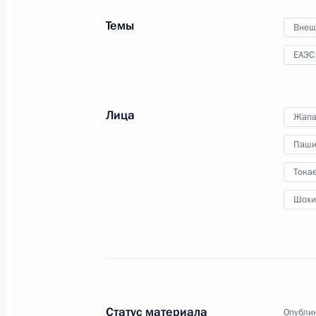
членам коллегии МЧС нового главу
ведомства – Александра Куренков
Темы
Внеш
ЕАЭС
25 мая 2022 года
Видео, 6 мин.
Лица
Жапа
Паши
Тока
Шохи
Статус материала
Опублик