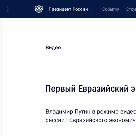
Президент России
События
Стру
Видеозаписи
Фотографии
Аудиозапи
Все материалы
Выступления
Совещан
Видео
Показа
Первый Евразийский 
Совещание
Владимир Путин в режиме виде
по экономическим вопросам
сессии I Евразийского экономи