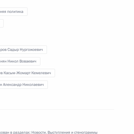
отдельных направлений
а
транспортного комплекса
няя политика
24 мая 2022 года
Видео, 11 мин.
ров Садыр Нургожоевич
нян Никол Воваевич
ев Касым-Жомарт Кемелевич
н Александр Николаевич
ован в разделах:
Новости
,
Выступления и стенограммы