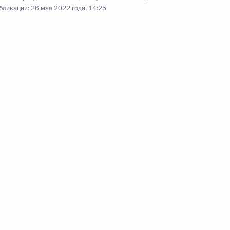
Совещание по развитию
бликации:
26 мая 2022 года, 14:25
нефтяной отрасли
17 мая 2022 года
Видео, 11 мин.