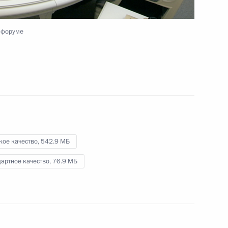
социальной поддержки
граждан
 форуме
25 мая 2022 года
Видео, 1 ч.
кое качество,
542.9 МБ
артное качество,
76.9 МБ
Совещание по развитию