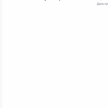
Заседание Совета
Дата пу
Безопасности
20 мая 2022 года
Видео, 10 мин.