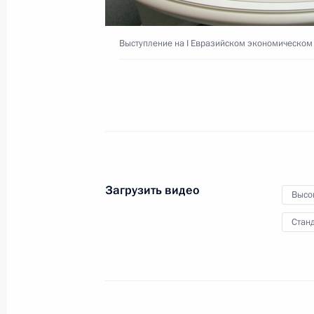
Выступление на I Евразийском экономическом
26 мая 2022 года
Видео, 19 мин.
Загрузить видео
Высо
Станд
Владимир Путин представил