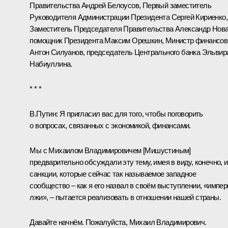
Правительства
Андрей Белоусов
, Первый заместитель
Руководителя Администрации Президента
Сергей Кириенко
,
Заместитель Председателя Правительства
Александр Нов
помощник Президента
Максим Орешкин
, Министр финансов
Антон Силуанов
, председатель Центрального банка
Эльвир
Набиуллина
.
* * *
В.Путин:
Я пригласил вас для того, чтобы поговорить
о вопросах, связанных с экономикой, финансами.
Мы с Михаилом Владимировичем [Мишустиным]
предварительно обсуждали эту тему, имея в виду, конечно, и
санкции, которые сейчас так называемое западное
сообщество – как я его назвал в своём
выступлении
, «импер
лжи», – пытается реализовать в отношении нашей страны.
Давайте начнём. Пожалуйста, Михаил Владимирович.