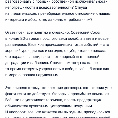
разговаривать с позиции собственной исключительности,
непогрешимости и вседозволенности? Откуда
наплевательское, пренебрежительное отношение к нашим
интересам и абсолютно законным требованиям?
Ответ ясен, всё понятно и очевидно. Советский Союз
в конце 80-х годов прошлого века ослаб, а затем и вовсе
развалился. Весь ход происходивших тогда событий – это
хороший урок для нас и сегодня, он убедительно показал,
что паралич власти, воли – это первый шаг к полной
деградации и забвению. Стоило нам тогда на какое-
то время потерять уверенность в себе, и всё – баланс сил
в мире оказался нарушенным.
Это привело к тому, что прежние договоры, соглашения уже
фактически не действуют. Уговоры и просьбы не помогают.
Всё, что не устраивает гегемона, власть предержащих,
объявляется архаичным, устаревшим, ненужным.
И наоборот: всё, что кажется им выгодным, преподносится
как истина в последней инстанции, продавливается любой