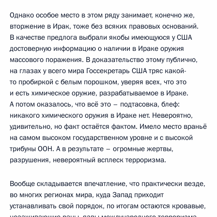
Однако особое место в этом ряду занимает, конечно же,
вторжение в Ирак, тоже без всяких правовых оснований.
В качестве предлога выбрали якобы имеющуюся у США
достоверную информацию о наличии в Ираке оружия
массового поражения. В доказательство этому публично,
на глазах у всего мира Госсекретарь США тряс какой-
то пробиркой с белым порошком, уверяя всех, что это
и есть химическое оружие, разрабатываемое в Ираке.
А потом оказалось, что всё это – подтасовка, блеф:
никакого химического оружия в Ираке нет. Невероятно,
удивительно, но факт остаётся фактом. Имело место враньё
на самом высоком государственном уровне и с высокой
трибуны ООН. А в результате – огромные жертвы,
разрушения, невероятный всплеск терроризма.
Вообще складывается впечатление, что практически везде,
во многих регионах мира, куда Запад приходит
устанавливать свой порядок, по итогам остаются кровавые,
незаживающие раны, язвы международного терроризма