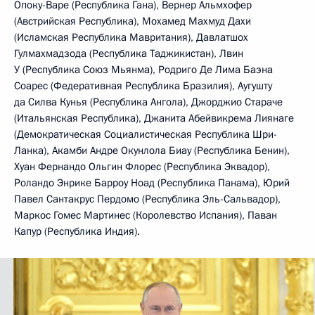
Опоку-Варе (Республика Гана), Вернер Альмхофер
(Австрийская Республика), Мохамед Махмуд Дахи
(Исламская Республика Мавритания), Давлатшох
Гулмахмадзода (Республика Таджикистан), Лвин
У (Республика Союз Мьянма), Родриго Де Лима Баэна
Соарес (Федеративная Республика Бразилия), Аугушту
да Силва Кунья (Республика Ангола), Джорджио Стараче
(Итальянская Республика), Джанита Абейвикрема Лиянаге
(Демократическая Социалистическая Республика Шри-
Ланка), Акамби Андре Окунлола Биау (Республика Бенин),
Хуан Фернандо Ольгин Флорес (Республика Эквадор),
Роландо Энрике Барроу Ноад (Республика Панама), Юрий
Павел Сантакрус Пердомо (Республика Эль-Сальвадор),
Маркос Гомес Мартинес (Королевство Испания), Паван
Капур (Республика Индия).