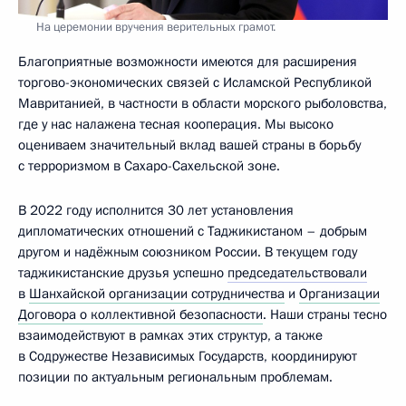
На церемонии вручения верительных грамот.
Благоприятные возможности имеются для расширения
торгово-экономических связей с Исламской Республикой
Мавританией, в частности в области морского рыболовства,
где у нас налажена тесная кооперация. Мы высоко
оцениваем значительный вклад вашей страны в борьбу
с терроризмом в Сахаро-Сахельской зоне.
В 2022 году исполнится 30 лет установления
дипломатических отношений с Таджикистаном – добрым
другом и надёжным союзником России. В текущем году
таджикистанские друзья успешно
председательствовали
в
Шанхайской организации сотрудничества
и
Организации
Договора о коллективной безопасности
. Наши страны тесно
взаимодействуют в рамках этих структур, а также
в Содружестве Независимых Государств, координируют
позиции по актуальным региональным проблемам.