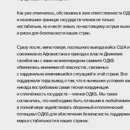
Как уже отмечалось, обстановка в зоне ответственности О
и на внешних границах государств-членов не только
нестабильна, но и несёт новые, по-настоящему острые выз
и риски для безопасности наших стран.
Сразу после, мягко говоря, поспешного вывода войск США и
союзников из Афганистана и прихода к власти Движения
талибов мы с вами на внеочередном саммите ОДКБ
обменялись мнениями об опасностях, связанных
с кардинально изменившейся ситуацией в этой стране. Все
поддержали тогда вывод о том, что в нынешних условиях ка
никогда востребована самая тесная координация
и сплочённость государств – членов ОДКБ. Мы также
согласились, что необходимо быть готовыми в любой момен
в полной мере задействовать оборонный и политический
потенциал ОДКБ для обеспечения безопасности, поддержа
мира и стабильности в наших странах.