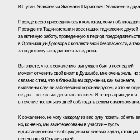
В.Путин:
Уважаемый Эмомали Шарипович! Уважаемые друз
Прежде всего присоединяюсь к коллегам, хочу поблагодари
Президента Таджикистана и всех наших таджикских друзей
за активную работу, проведённую в период председательст
в Организации Договора о коллективной безопасности, а так
за подготовку сегодняшнего заседания.
Вы знаете, что, к сожалению, вынужден был в последний
момент отменить свой визит в Душанбе, мне очень жаль, но 
связано с тем, что в ближайшем окружении, как вы знаете,
выявлены случаи заболевания коронавирусом, и это не один
не два – несколько десятков человек. И теперь приходится
в течение нескольких дней соблюдать режим самоизоляции.
К сожалению, не могу каждому из вас руку пожать, обнять ва
но, конечно, мы заинтересованы в участии – пусть
и дистанционном – в обсуждении ключевых задач, стоящих
перед нашей Организацией.