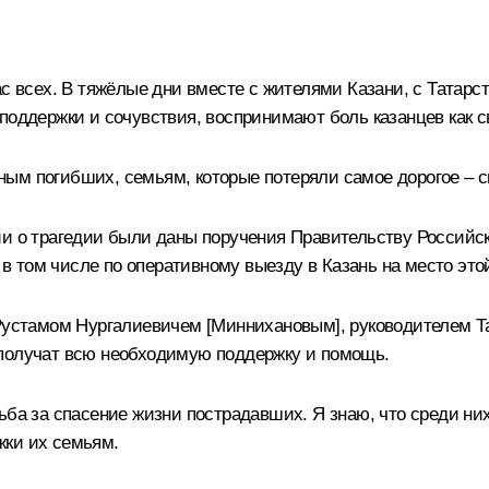
ас всех. В тяжёлые дни вместе с жителями Казани, с Татарс
 поддержки и сочувствия, воспринимают боль казанцев как 
ым погибших, семьям, которые потеряли самое дорогое – с
ии о трагедии были даны поручения Правительству Российс
 том числе по оперативному выезду в Казань на место этой
Рустамом Нургалиевичем [Миннихановым], руководителем Тата
 получат всю необходимую поддержку и помощь.
ьба за спасение жизни пострадавших. Я знаю, что среди ни
жки их семьям.