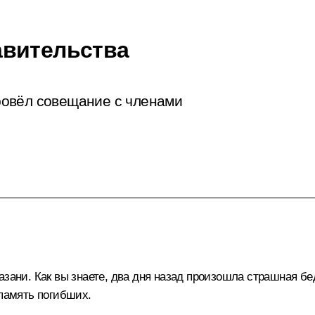
авительства
ровёл совещание с членами
азани. Как вы знаете, два дня назад произошла страшная б
 память погибших.