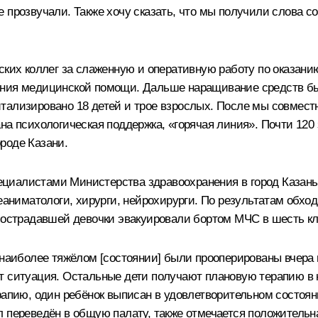
 прозвучали. Также хочу сказать, что мы получили слова 
нских коллег за слаженную и оперативную работу по оказ
ания медицинской помощи. Дальше наращивание средств бы
ализировано 18 детей и трое взрослых. После мы совместн
на психологическая поддержка, «горячая линия». Почти 120 
роде Казани.
циалистами Министерства здравоохранения в город Казань
реаниматологи, хирурги, нейрохирурги. По результатам обх
 пострадавшей девочки эвакуировали бортом МЧС в шесть кл
 наиболее тяжёлом [состоянии] были прооперированы вчера 
т ситуация. Остальные дети получают плановую терапию в к
рапию, один ребёнок выписан в удовлетворительном состоян
л переведён в общую палату, также отмечается положительн