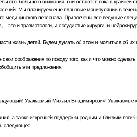
льного, большого внимания, они остаются пока в крайней с
пасений. Мы планируем ещё плановые манипуляции в течен
сего медицинского персонала. Привлечены все ведущие спе
 – это и травматологи, и сосудистые хирурги, и нейрохирур
пасти жизнь детей. Будем думать об этом и молиться об их
 свои соображения по поводу того, как и что можно сделат
 обобщить эти предложения.
андующий! Уважаемый Михаил Владимирович! Уважаемые к
ния, а также искренней поддержки родным и близким погибши
ть следующее.