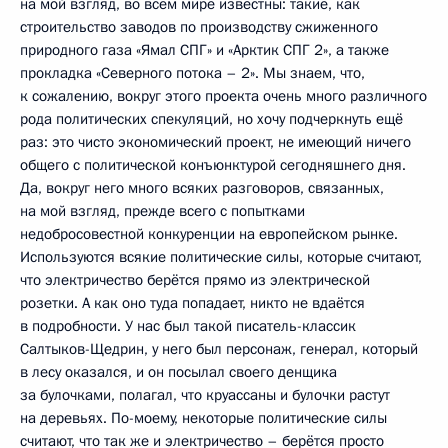
на мой взгляд, во всём мире известны: такие, как
строительство заводов по производству сжиженного
природного газа «Ямал СПГ» и «Арктик СПГ 2», а также
прокладка «Северного потока – 2». Мы знаем, что,
к сожалению, вокруг этого проекта очень много различного
рода политических спекуляций, но хочу подчеркнуть ещё
раз: это чисто экономический проект, не имеющий ничего
общего с политической конъюнктурой сегодняшнего дня.
Да, вокруг него много всяких разговоров, связанных,
на мой взгляд, прежде всего с попытками
недобросовестной конкуренции на европейском рынке.
Используются всякие политические силы, которые считают,
что электричество берётся прямо из электрической
розетки. А как оно туда попадает, никто не вдаётся
в подробности. У нас был такой писатель-классик
Салтыков-Щедрин, у него был персонаж, генерал, который
в лесу оказался, и он посылал своего денщика
за булочками, полагал, что круассаны и булочки растут
на деревьях. По-моему, некоторые политические силы
считают, что так же и электричество – берётся просто