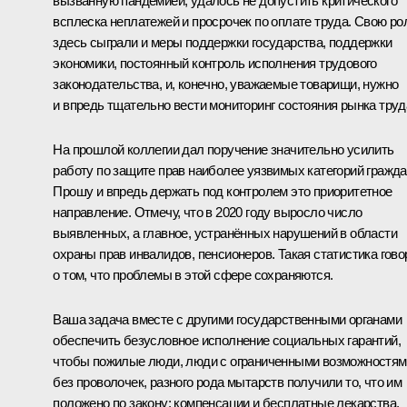
вызванную пандемией, удалось не допустить критического
всплеска неплатежей и просрочек по оплате труда. Свою ро
здесь сыграли и меры поддержки государства, поддержки
экономики, постоянный контроль исполнения трудового
законодательства, и, конечно, уважаемые товарищи, нужно
и впредь тщательно вести мониторинг состояния рынка труд
На прошлой коллегии дал поручение значительно усилить
работу по защите прав наиболее уязвимых категорий гражда
Прошу и впредь держать под контролем это приоритетное
направление. Отмечу, что в 2020 году выросло число
выявленных, а главное, устранённых нарушений в области
охраны прав инвалидов, пенсионеров. Такая статистика гово
о том, что проблемы в этой сфере сохраняются.
Ваша задача вместе с другими государственными органами
обеспечить безусловное исполнение социальных гарантий,
чтобы пожилые люди, люди с ограниченными возможностям
без проволочек, разного рода мытарств получили то, что им
положено по закону: компенсации и бесплатные лекарства,