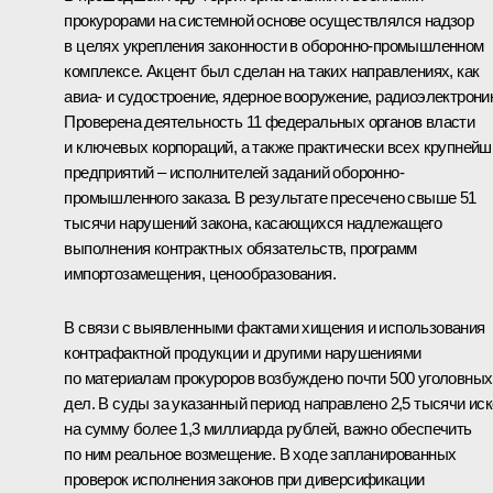
прокурорами на системной основе осуществлялся надзор
в целях укрепления законности в оборонно-промышленном
комплексе. Акцент был сделан на таких направлениях, как
авиа- и судостроение, ядерное вооружение, радиоэлектрони
Проверена деятельность 11 федеральных органов власти
и ключевых корпораций, а также практически всех крупнейш
предприятий – исполнителей заданий оборонно-
промышленного заказа. В результате пресечено свыше 51
тысячи нарушений закона, касающихся надлежащего
выполнения контрактных обязательств, программ
импортозамещения, ценообразования.
В связи с выявленными фактами хищения и использования
контрафактной продукции и другими нарушениями
по материалам прокуроров возбуждено почти 500 уголовных
дел. В суды за указанный период направлено 2,5 тысячи ис
на сумму более 1,3 миллиарда рублей, важно обеспечить
по ним реальное возмещение. В ходе запланированных
проверок исполнения законов при диверсификации