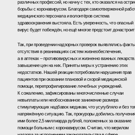
различных профессий, но начну с тех, кто оказался на остри
борьбы с коронавирусом. Благодаря самоотверженной рабо
медицинского персонала и волонтёров система
здравоохранения выстояла. Есть уверенность, что опасный
вирус будет побеждён, но ещё многое предстоит донастроит
Так, при проведении надзорных проверок выявлялись факт
отсутствия в реанимациях систем жизнеобеспечения,
а в аптеках – противовирусных и жизненно важных лекарств
завышение цен на них. Приняты меры к устранению этих
недостатков. Нашей реакции потребовали нарушения прав
пациентов при оказании плановой и скорой медицинской
помощи, перепрофилирование лечебных учреждений.
К сожалению, зафиксированы многочисленные случаи
невыплаты или необоснованное занижение размера
стимулирующих надбавок медикам, что усугубляло и без то
напряжённую ситуацию. Так, прокуроры добились получени
ими более 2,5 миллиарда рублей, положенных за оказание
помощи больным с коронавирусом. Считаю, что мерилом
надзора за исполнением законодательства в сфере