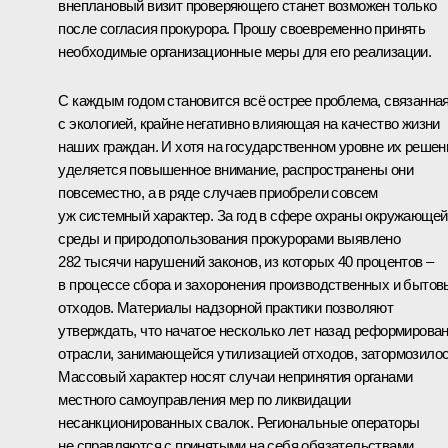
внеплановый визит проверяющего станет возможен только
после согласия прокурора. Прошу своевременно принять
необходимые организационные меры для его реализации.
С каждым годом становится всё острее проблема, связанна
с экологией, крайне негативно влияющая на качество жизни
наших граждан. И хотя на государственном уровне их реше
уделяется повышенное внимание, распространены они
повсеместно, а в ряде случаев приобрели совсем
уж системный характер. За год в сфере охраны окружающей
среды и природопользования прокурорами выявлено
282 тысячи нарушений законов, из которых 40 процентов –
в процессе сбора и захоронения производственных и бытов
отходов. Материалы надзорной практики позволяют
утверждать, что начатое несколько лет назад реформирова
отрасли, занимающейся утилизацией отходов, затормозилос
Массовый характер носят случаи непринятия органами
местного самоуправления мер по ликвидации
несанкционированных свалок. Региональные операторы
не справляются с принятыми на себя обязательствами