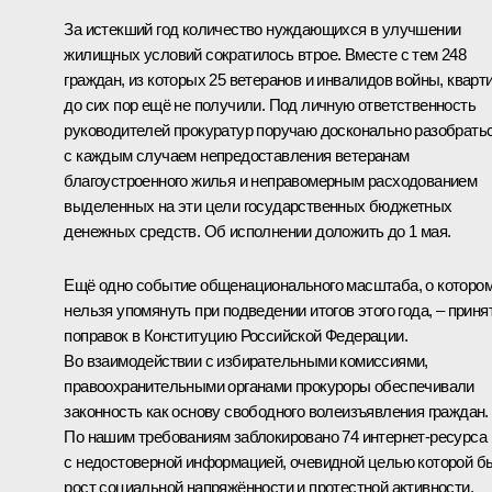
За истекший год количество нуждающихся в улучшении
жилищных условий сократилось втрое. Вместе с тем 248
граждан, из которых 25 ветеранов и инвалидов войны, кварт
до сих пор ещё не получили. Под личную ответственность
руководителей прокуратур поручаю досконально разобрать
с каждым случаем непредоставления ветеранам
благоустроенного жилья и неправомерным расходованием
выделенных на эти цели государственных бюджетных
денежных средств. Об исполнении доложить до 1 мая.
Ещё одно событие общенационального масштаба, о которо
нельзя упомянуть при подведении итогов этого года, – приня
поправок в Конституцию Российской Федерации.
Во взаимодействии с избирательными комиссиями,
правоохранительными органами прокуроры обеспечивали
законность как основу свободного волеизъявления граждан.
По нашим требованиям заблокировано 74 интернет-ресурса
с недостоверной информацией, очевидной целью которой б
рост социальной напряжённости и протестной активности.