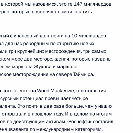
, в которой мы находимся, это те 147 миллиардов
ерно, которые позволяют нам выплатить
 Совета Безопасности
2
стый финансовый долг почти на 10 миллиардов
тал для нас рекордным по открытию новых
ыли три крупнейших месторождения, три самых
рском море два месторождения, которые названы
номического развития
менем маршала Жукова и маршала
4
нское месторождение на севере Таймыра.
кого агентства Wood Mackenzie, эти открытия
есурсный потенциал превышает четыре
ента. Это почти в два раза больше, чем у наших
 открывали в прошлом году. И в целом по итогам
сов по действующим активам «Роснефти» составил
упшевой
4
 эквивалента по международным категориям.