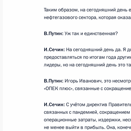
10 февраля 2021 года, 15:00
Московская об
Таким образом, на сегодняшний день 
нефтегазового сектора, которая оказа
В.Путин:
Уж так и единственная?
9 февраля 2021 года, вторник
Совещание судей судов общей юри
И.Сечин:
На сегодняшний день да. Я до
предоставляться по итогам года други
9 февраля 2021 года, 15:20
Московская обл
лидеры, но на сегодняшний день это та
В.Путин:
Игорь Иванович, это несмотр
8 февраля 2021 года, понедельник
«ОПЕК плюс», связанные с сокращени
Заседание Совета по науке и обра
И.Сечин:
С учётом директив Правитель
8 февраля 2021 года, 16:00
Московская обл
связанных с пандемией, сокращением 
операционные затраты, издержки, нес
не менее выйти в прибыль. Она, конеч