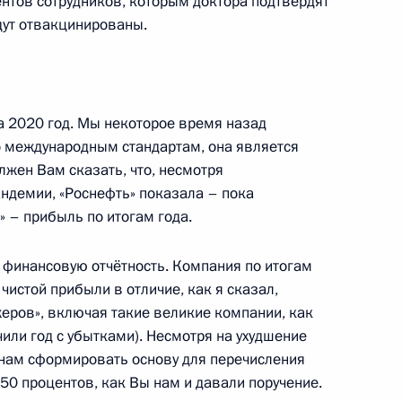
ентов сотрудников, которым доктора подтвердят
дут отвакцинированы.
ного медицинского
4
ринологии Иваном Дедовым
а 2020 год. Мы некоторое время назад
ль
о международным стандартам, она является
лжен Вам сказать, что, несмотря
андемии, «Роснефть» показала – пока
 – прибыль по итогам года.
 Совета Безопасности
1
финансовую отчётность. Компания по итогам
ласть, Ново-Огарёво
чистой прибыли в отличие, как я сказал,
еров», включая такие великие компании, как
ончили год с убытками). Несмотря на ухудшение
 нам сформировать основу для перечисления
50 процентов, как Вы нам и давали поручение.
ва
3
50м