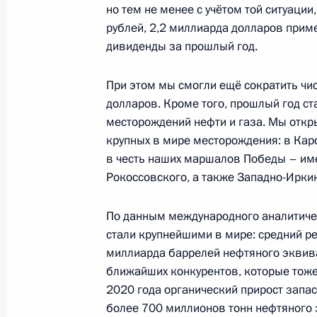
5 февраля 2021 года, пятница
но тем не менее с учётом той ситуации
рублей, 2,2 миллиарда долларов прим
Совещание с постоянными членами
дивиденды за прошлый год.
5 февраля 2021 года, 15:00
Москва, Кремль
При этом мы смогли ещё сократить чи
долларов. Кроме того, прошлый год с
месторождений нефти и газа. Мы откр
4 февраля 2021 года, четверг
крупных в мире месторождения: в Ка
Рабочая встреча с Министром эко
в честь наших маршалов Победы – и
Максимом Решетниковым
Рокоссовского, а также Западно-Ирки
4 февраля 2021 года, 11:00
Москва, Кремль
По данным международного аналитичес
стали крупнейшими в мире: средний р
миллиарда баррелей нефтяного эквивал
3 февраля 2021 года, среда
ближайших конкурентов, которые тоже
2020 года органический прирост запа
Встреча с главой АСИ Светланой Ч
более 700 миллионов тонн нефтяного