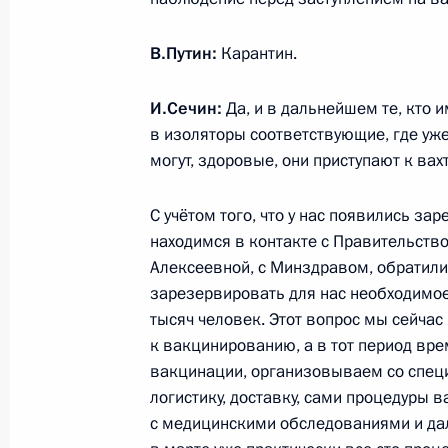
17 февраля 2021 года, 12:45
Московская об
В.Путин:
Карантин.
И.Сечин:
Да, и в дальнейшем те, кто 
16 февраля 2021 года, вторник
в изоляторы соответствующие, где уже
могут, здоровые, они приступают к вах
Рабочая встреча с врио губернато
Михаилом Дегтярёвым
С учётом того, что у нас появились з
16 февраля 2021 года, 13:50
Москва, Крем
находимся в контакте с Правительств
Алексеевной, с Минздравом, обратили
зарезервировать для нас необходимо
15 февраля 2021 года, понедельни
тысяч человек. Этот вопрос мы сейчас
к вакцинированию, а в тот период врем
Встреча с главой компании «Росн
вакцинации, организовываем со спец
15 февраля 2021 года, 14:05
Московская об
логистику, доставку, сами процедуры 
с медицинскими обследованиями и да