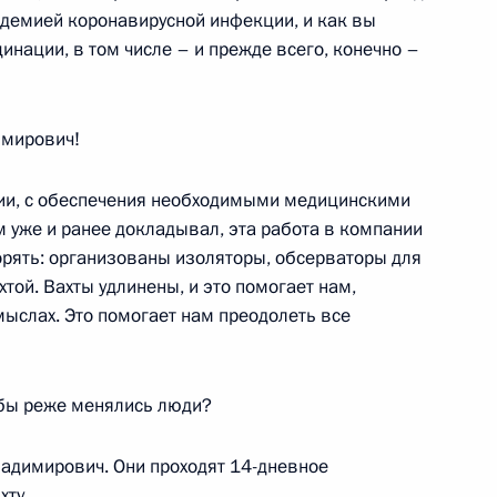
ндемией коронавирусной инфекции, и как вы
инации, в том числе – и прежде всего, конечно –
й службы по финансовому
3
мирович!
ль
ции, с обеспечения необходимыми медицинскими
м уже и ранее докладывал, эта работа в компании
орять: организованы изоляторы, обсерваторы для
ой. Вахты удлинены, и это помогает нам,
 Совета Безопасности
3
ыслах. Это помогает нам преодолеть все
ласть, Ново-Огарёво
обы реже менялись люди?
ладимирович. Они проходят 14-дневное
 Государственной Думы
:
5
ту.