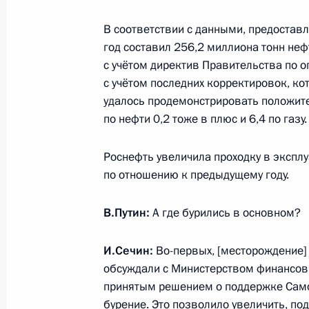
3 февраля 2021 года, 13:40
Москва, Кремль
В соответствии с данными, предостав
год составил 256,2 миллиона тонн неф
с учётом директив Правительства по о
2 февраля 2021 года, вторник
с учётом последних корректировок, ко
Встреча с лауреатами конкурса «Уч
удалось продемонстрировать положит
по нефти 0,2 тоже в плюс и 6,4 по газу.
2 февраля 2021 года, 17:00
Московская обл
Роснефть увеличила проходку в экспл
по отношению к предыдущему году.
1 февраля 2021 года, понедельник
В.Путин:
Владимир Путин возложил цветы к 
А где бурились в основном?
России Бориса Ельцина
И.Сечин:
Во-первых, [месторождение]
1 февраля 2021 года, 18:30
Москва
обсуждали с Министерством финансов 
принятым решением о поддержке Само
бурение. Это позволило увеличить, по