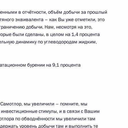
ленными в отчётности, объём добычи за прошлый
тяного эквивалента – как Вы уже отметили, это
граничению добычи. Нам, несмотря на это,
торые были сделаны, в целом на 1,4 процента
итель года России»
4
47м
ельную динамику по углеводородам жидким,
асть, Ново-Огарёво
уатационном бурении на 9,1 процента
могиле первого Президента
5
4м
 Самотлор, мы увеличили – помните, мы
инвестиционные стимулы, и в связи с Вашим
тлора по обводнённости мы увеличили там
ддержать уровень добычи там и выполнить те