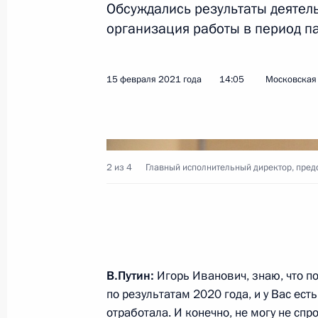
Обсуждались результаты деятель
организация работы в период п
Показа
15 февраля 2021 года
14:05
Московская 
22 февраля 2021 года, понедельни
Встреча с Президентом Белорусси
22 февраля 2021 года, 15:30
Сочи
2 из 4
Главный исполнительный директор, пред
20 февраля 2021 года, суббота
Встреча с главой «Роскосмоса» Д
В.Путин:
Игорь Иванович, знаю, что п
20 февраля 2021 года, 10:00
Москва, Крем
по результатам 2020 года, и у Вас ес
отработала. И конечно, не могу не спр