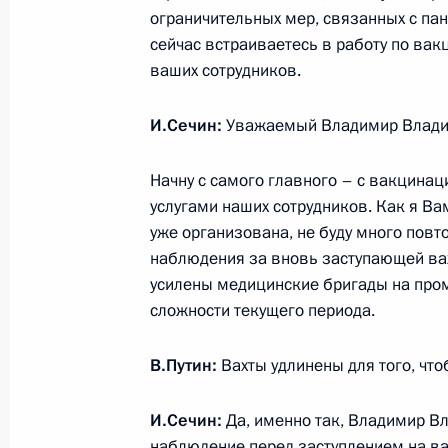
ограничительных мер, связанных с па
19 февраля 2021 года, пятница
сейчас встраиваетесь в работу по вакц
ваших сотрудников.
Встреча с директором Федерально
мониторингу Юрием Чиханчиным
И.Сечин:
Уважаемый Владимир Влади
19 февраля 2021 года, 13:10
Москва, Крем
Начну с самого главного – с вакцина
услугами наших сотрудников. Как я Ва
18 февраля 2021 года, четверг
уже организована, не буду много повт
наблюдения за вновь заступающей вахт
Совещание с постоянными членами
усилены медицинские бригады на пром
18 февраля 2021 года, 13:40
Московская об
сложности текущего периода.
В.Путин:
Вахты удлинены для того, чт
17 февраля 2021 года, среда
И.Сечин:
Да, именно так, Владимир В
Встреча с руководителями фракций
наблюдение перед заступлением на вах