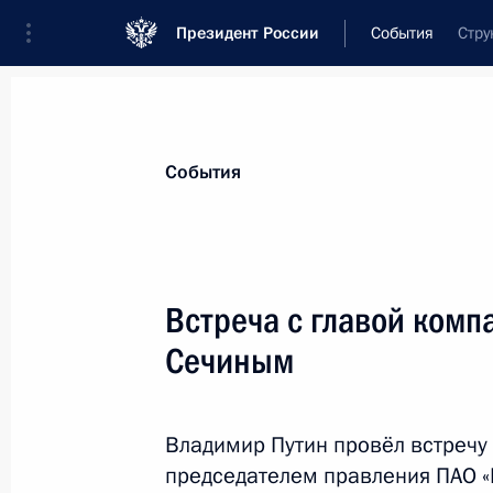
Президент России
События
Стру
Президент
Администрация
Государст
Новости
Стенограммы
Поездки
Те
События
Рубрикация материалов
Все материалы
Встреча с главой комп
Послания Федеральному Собранию
Сечиным
Заявления по важнейшим вопросам
Совещания, заседания, рабочие встречи
Владимир Путин провёл встречу
Речи и обращения
председателем правления ПАО «