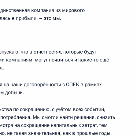
ласть, Ново-Огарёво
единственная компания из мирового
лась в прибыли, – это мы.
сдикции и арбитражных судов
5
10м
пускаю, что в отчётностях, которые будут
ми компаниям, могут появиться и какие-то ещё
асть, Ново-Огарёво
к.
я на наши договорённости с ОПЕК в рамках
ем добычи.
зованию
:
3
ства по сокращению, с учётом всех событий,
асть, Ново-Огарёво
потребления. Мы смогли найти решения, снизить
мотря на сокращение капитальных затрат, тем
но, не такая значительная, как в прошлые годы,