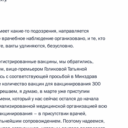
ласть, Ново-Огарёво
имеет какие-то подозрения, направляется
 врачебное наблюдение организовано, и те, кто
те, вахты удлиняются, безусловно.
ра Хабаровского края
3
арегистрированные вакцины, мы обратились,
ль
ом, вице-премьером Голиковой Татьяной
сь с соответствующей просьбой в Минздрав
е количество вакцин для вакцинирования 300
к
 решаем, я думаю, в марте уже приступим
ени, который у нас сейчас остался до начала
ефть» Игорем Сечиным
4
иализированной медицинской организацией всю
ласть, Ново-Огарёво
вакцинирования – в присутствии врачей,
льнейшим сопровождением. Поэтому надеемся,