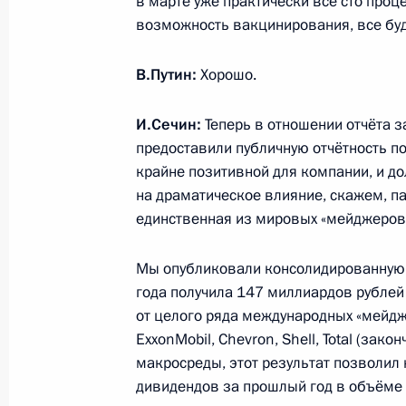
в марте уже практически все сто проц
возможность вакцинирования, все бу
12 февраля 2021 года, пятница
Встреча с президентом Националь
В.Путин:
Хорошо.
исследовательского центра эндок
И.Сечин:
Теперь в отношении отчёта з
12 февраля 2021 года, 12:45
Москва, Крем
предоставили публичную отчётность п
крайне позитивной для компании, и до
на драматическое влияние, скажем, п
11 февраля 2021 года, четверг
единственная из мировых «мейджеров»
Совещание с постоянными членами
Мы опубликовали консолидированную 
11 февраля 2021 года, 13:40
Московская об
года получила 147 миллиардов рублей 
от целого ряда международных «мейдж
ExxonMobil, Chevron, Shell, Total (зак
10 февраля 2021 года, среда
макросреды, этот результат позволил
дивидендов за прошлый год в объёме 
Совещание с членами Правительст