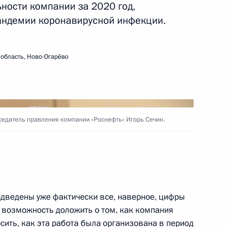
ности компании за 2020 год,
андемии коронавирусной инфекции.
ть следующие материалы
область, Ново-Огарёво
к
и Александром Лукашенко
11
седатель правления компании «Роснефть» Игорь Сечин.
митрием Рогозиным
3
одведены уже фактически все, наверное, цифры
ль
ть возможность доложить о том, как компания
осить, как эта работа была организована в период