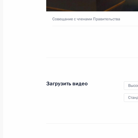
и арбитражных судов
Совещание с членами Правительства
9 февраля 2021 года
Видео, 10 мин.
Загрузить видео
Высо
Станд
Встреча с лауреатами