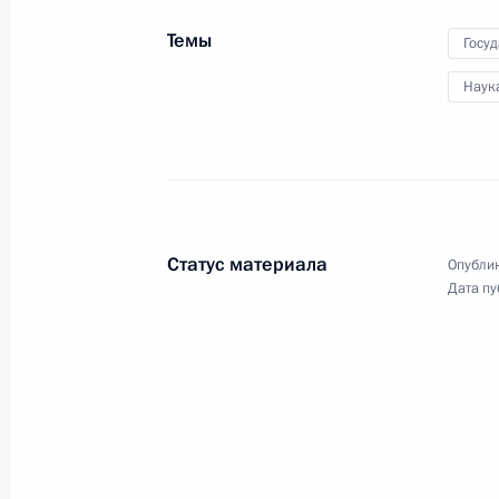
конкурса «Учитель года
Темы
России»
Госу
Наук
2 февраля 2021 года
Видео, 47 мин.
Статус материала
Опублик
Дата пу