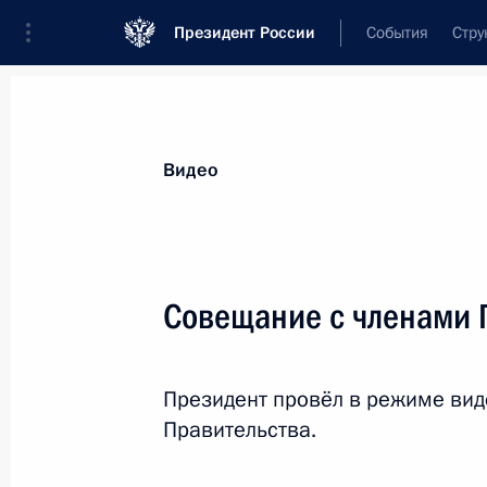
Президент России
События
Стру
Видеозаписи
Фотографии
Аудиозапи
Все материалы
Выступления
Совещан
Видео
Показа
Совещание с членами 
Встреча с руководителями
Президент провёл в режиме ви
фракций Государственной
Правительства.
Думы