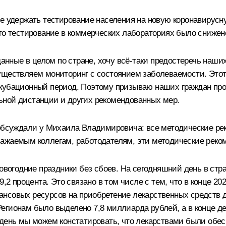
не удержать тестирование населения на новую коронавирус
что тестирование в коммерческих лабораториях было снижен
ные в целом по стране, хочу всё-таки предостеречь наши
уществляем мониторинг с состоянием заболеваемости. Этот 
нкубационный период. Поэтому призываю наших граждан про
ьной дистанции и других рекомендованных мер.
о обсуждали у Михаила Владимировича: все методические 
важаемым коллегам, работодателям, эти методические реко
овогодние праздники без сбоев. На сегодняшний день в стра
9,2 процента. Это связано в том числе с тем, что в конце 
ансовых ресурсов на приобретение лекарственных средств 
егионам было выделено 7,8 миллиарда рублей, а в конце де
 день мы можем констатировать, что лекарствами были обе