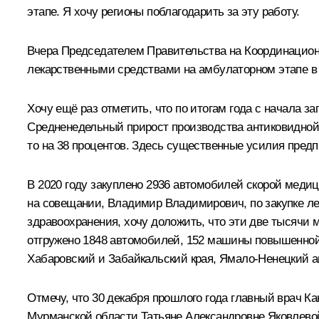
этапе. Я хочу регионы поблагодарить за эту работу.
Вчера Председателем Правительства на Координацион
лекарственными средствами на амбулаторном этапе в
Хочу ещё раз отметить, что по итогам года с начала з
Средненедельный прирост производства антиковидной п
то на 38 процентов. Здесь существенные усилия пре
В 2020 году закуплено 2936 автомобилей скорой меди
на совещании, Владимир Владимирович, по закупке ле
здравоохранения, хочу доложить, что эти две тысячи 
отгружено 1848 автомобилей, 152 машины повышенной 
Хабаровский и Забайкальский края, Ямало-Ненецкий ав
Отмечу, что 30 декабря прошлого года главный врач 
Мурманской области Татьяне Александровне Яковлевой