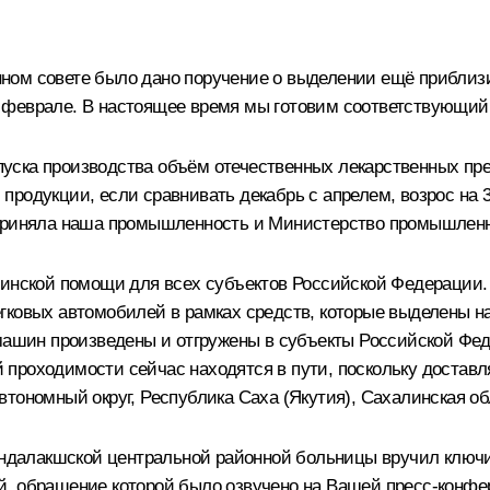
ном совете было дано поручение о выделении ещё приблизи
 феврале. В настоящее время мы готовим соответствующий 
апуска производства объём отечественных лекарственных пре
родукции, если сравнивать декабрь с апрелем, возрос на 30
дприняла наша промышленность и Министерство промышленн
цинской помощи для всех субъектов Российской Федерации. 
гковых автомобилей в рамках средств, которые выделены н
машин произведены и отгружены в субъекты Российской Феде
проходимости сейчас находятся в пути, поскольку доставля
тономный округ, Республика Саха (Якутия), Сахалинская об
Кандалакшской центральной районной больницы вручил ключ
, обращение которой было озвучено на Вашей пресс-конфе