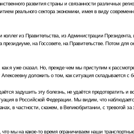
нственного развития страны и связанности различных реги
витием реального сектора экономики, имея в виду современ
 и коллег из Правительства, из Администрации Президента,
а президиуме, на Госсовете, на Правительстве. Потом для 
как я уже сказал. Но, прежде чем мы приступим к рассмотре
ну Алексеевну доложить о том, как ситуация складывается с
даётся задушить эту болезнь, не удаётся предотвратить и в
итуация в Российской Федерации. Мы видим, что наблюдается
анах, в частности, скажем, в Великобритании, с тревогой з
, что мы на какое-то время ограничиваем наши транспортн