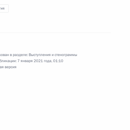
гия
дственного комитета
3м
ован в разделе:
Выступления и стенограммы
бликации:
7 января 2021 года, 01:10
ая версия
и Александром Бречаловым
3
асть, Ново-Огарёво
ва
:
3