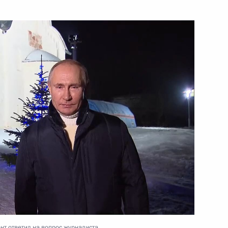
ть следующие материалы
повестка дня 2021»
4
44м
 развязки
12
4м
асть, Химки
т ответил на вопрос журналиста