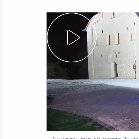
Показа
27 января 2021 года, среда
Сессия онлайн-форума «Давосская 
27 января 2021 года, 15:10
Москва, Кремль
26 января 2021 года, вторник
Открытие Репинской транспортной
26 января 2021 года, 15:20
Московская обл
После рождественского богослужения Президен