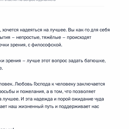
чаю Дня российского
:
5
 хочется надеяться на лучшее. Вы как-то для себя
бытия – непростые, тяжёлые – происходят
ь, Завидово
очки зрения, с философской.
ки зрения – лучше этот вопрос задать батюшке,
е.
росам
2
еловек. Любовь Господа к человеку заключается
асть, Ново-Огарёво
росьбы и пожелания, а в том, что позволяет
а лучшее. И эта надежда и порой ожидание чуда
щает наш жизненный путь и поддерживает нас
 интеграционных проектов
3
5м