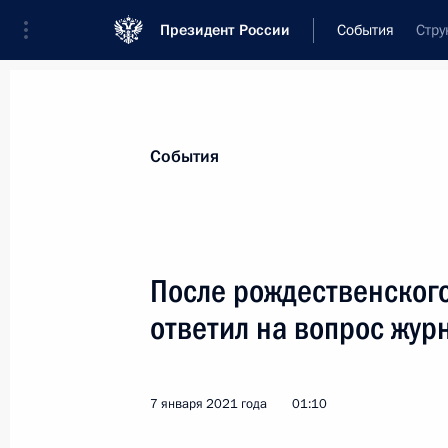
Президент России
События
Стру
Президент
Администрация
Государст
Новости
Стенограммы
Поездки
Те
События
Рубрикация материалов
Все материалы
После рождественског
Послания Федеральному Собранию
ответил на вопрос жур
Заявления по важнейшим вопросам
Совещания, заседания, рабочие встречи
7 января 2021 года
01:10
Речи и обращения