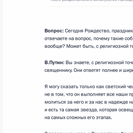
25 января 2021 года, понедельник
Встреча с учащимися вузов по слу
студенчества
Вопрос:
Сегодня Рождество, праздник,
отвечаете на вопрос, почему такие со
25 января 2021 года, 15:30
Тверская област
вообще? Может быть, с религиозной т
В.Путин:
Вы знаете, с религиозной точ
21 января 2021 года, четверг
священнику. Они ответят полнее и шир
Совещание по экономическим воп
Я могу сказать только как светский ч
21 января 2021 года, 14:00
Московская обл
не в том, что он выполняет все наши п
молиться за него и за нас в надежде н
и есть та самая звезда, которая осве
на самых сложных его этапах.
20 января 2021 года, среда
Совещание по вопросу реализации