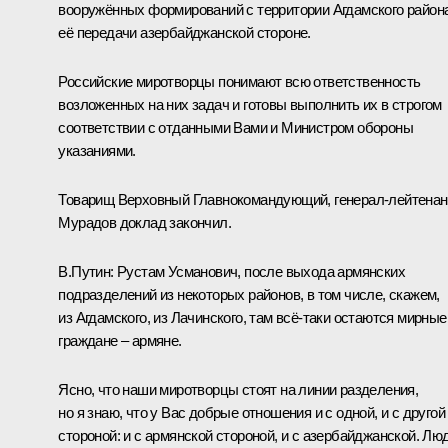
вооружённых формирований с территории Агдамского района
её передачи азербайджанской стороне.
Российские миротворцы понимают всю ответственность
возложенных на них задач и готовы выполнить их в строгом
соответствии с отданными Вами и Министром обороны
указаниями.
Товарищ Верховный Главнокомандующий, генерал-лейтенан
Мурадов доклад закончил.
В.Путин:
Рустам Усманович, после выхода армянских
подразделений из некоторых районов, в том числе, скажем,
из Агдамского, из Лачинского, там всё-таки остаются мирные
граждане – армяне.
Ясно, что наши миротворцы стоят на линии разделения,
но я знаю, что у Вас добрые отношения и с одной, и с другой
стороной: и с армянской стороной, и с азербайджанской. Люд