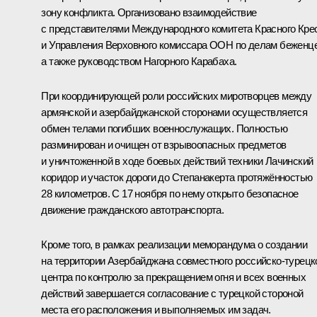
зону конфликта. Организовано взаимодействие
с представителями Международного комитета Красного Кре
и Управления Верховного комиссара ООН по делам беженце
а также руководством Нагорного Карабаха.
При координирующей роли российских миротворцев между
армянской и азербайджанской сторонами осуществляется
обмен телами погибших военнослужащих. Полностью
разминирован и очищен от взрывоопасных предметов
и уничтоженной в ходе боевых действий техники Лачинский
коридор и участок дороги до Степанакерта протяжённостью
28 километров. С 17 ноября по нему открыто безопасное
движение гражданского автотранспорта.
Кроме того, в рамках реализации меморандума о создании
на территории Азербайджана совместного российско-турецк
центра по контролю за прекращением огня и всех военных
действий завершается согласование с турецкой стороной
места его расположения и выполняемых им задач.