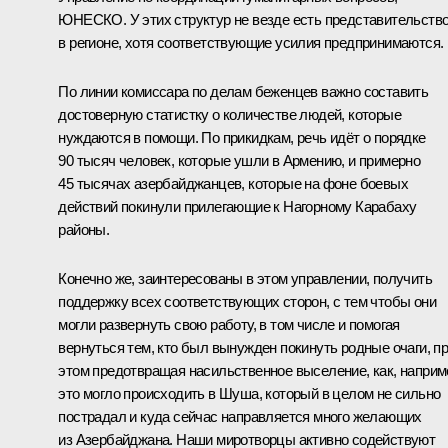
ЮНЕСКО. У этих структур не везде есть представительств
в регионе, хотя соответствующие усилия предпринимаются.
По линии комиссара по делам беженцев важно составить
достоверную статистку о количестве людей, которые
нуждаются в помощи. По прикидкам, речь идёт о порядке
90 тысяч человек, которые ушли в Армению, и примерно
45 тысячах азербайджанцев, которые на фоне боевых
действий покинули прилегающие к Нагорному Карабаху
районы.
Конечно же, заинтересованы в этом управлении, получить
поддержку всех соответствующих сторон, с тем чтобы они
могли развернуть свою работу, в том числе и помогая
вернуться тем, кто был вынужден покинуть родные очаги, п
этом предотвращая насильственное выселение, как, наприм
это могло происходить в Шуша, который в целом не сильно
пострадал и куда сейчас направляется много желающих
из Азербайджана. Наши миротворцы активно содействуют