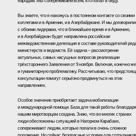
народам. Мы сопереживаем всем, кто попал в беду.
Вы знаете, что я нахожусь в постоянном контакте со своими
коллегами и в Армении, и в Азербайджане. И мы договорили
с обоими лидерами, что в ближайшее время и в Армению,
и в Азербайджан будет направлена российская
межведомственная делегация в составе руководителей ряд
министерств и ведомств. Её задача – рассмотрение
актуальных, самых насущных вопросов реализации
трёхстороннего Заявления от 9 ноября. Включая, конечно же
и гуманитарную проблематику. Рассчитываю, что предстоя
консультации помогут серьёзно продвинуться на этих
направлениях.
Особое значение приобретает задача мобилизации
и международной помощи. База для такой работы благодар
нашим миротворцам создана. Знаю, что во многих странах
люди обеспокоены ситуацией в Нагорном Карабахе,
сопереживают людям, которые попали в очень сложное
положение. Но сейчас безопасные условия для сотруднико