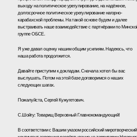
выходу на политическое урегулирование, на надёжное,
долгосрочное политическое урегулирование нагорно-
карабахской проблемы. На такой основе будем и далее
выстраивать наше взаимодействие с партнёрами по Минско
группе ОБСЕ.
Я уже давал оценку нашим общим усилиям. Надеюсь, что
наша работа продолжится.
Давайте приступим к докладам. Сначала хотел бы вас
выслушать. Потом на этой базе договоримся о наших
следующих шагах.
Пожалуйста, Сергей Кужугетович.
С.Шойгу:
Товарищ Верховный Главнокомандующий!
В соответствии с Вашим указом российский миротворческий
контингент завершил развёртывание на территории Нагорног