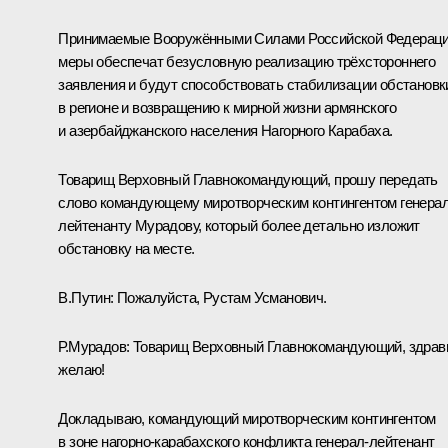
Принимаемые Вооружёнными Силами Российской Федерац
меры обеспечат безусловную реализацию трёхстороннего
заявления и будут способствовать стабилизации обстановк
в регионе и возвращению к мирной жизни армянского
и азербайджанского населения Нагорного Карабаха.
Товарищ Верховный Главнокомандующий, прошу передать
слово командующему миротворческим контингентом генерал
лейтенанту Мурадову, который более детально изложит
обстановку на месте.
В.Путин:
Пожалуйста, Рустам Усманович.
Р.Мурадов:
Товарищ Верховный Главнокомандующий, здрав
желаю!
Докладываю, командующий миротворческим контингентом
в зоне нагорно-карабахского конфликта генерал-лейтенант