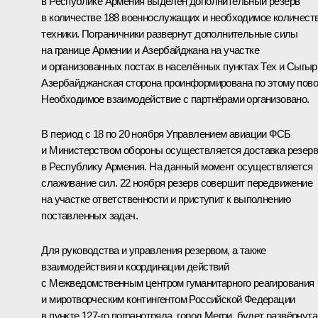
в Республике Армения выделен дополнительный резерв
в количестве 188 военнослужащих и необходимое количест
техники. Пограничники развернут дополнительные силы
на границе Армении и Азербайджана на участке
и организованных постах в населённых пунктах Тех и Сыгыр
Азербайджанская сторона проинформирована по этому пово
Необходимое взаимодействие с партнёрами организовано.
В период с 18 по 20 ноября Управлением авиации ФСБ
и Министерством обороны осуществляется доставка резер
в Республику Армения. На данный момент осуществляется
слаживание сил. 22 ноября резерв совершит передвижение
на участке ответственности и приступит к выполнению
поставленных задач.
Для руководства и управления резервом, а также
взаимодействия и координации действий
с Межведомственным центром гуманитарного реагирования
и миротворческим контингентом Российской Федерации
в пункте 127-го погранотряда, город Мегри, будет развёрнута