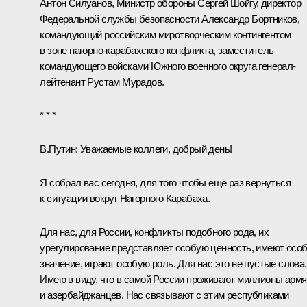
Антон Силуанов
, Министр обороны
Сергей Шойгу
, директор
Федеральной службы безопасности
Александр Бортников
,
командующий российским миротворческим контингентом
в зоне нагорно-карабахского конфликта, заместитель
командующего войсками Южного военного округа генерал-
лейтенант Рустам Мурадов.
* * *
В.Путин:
Уважаемые коллеги, добрый день!
Я собрал вас сегодня, для того чтобы ещё раз вернуться
к ситуации вокруг Нагорного Карабаха.
Для нас, для России, конфликты подобного рода, их
урегулирование представляет особую ценность, имеют осо
значение, играют особую роль. Для нас это не пустые слова.
Имею в виду, что в самой России проживают миллионы армя
и азербайджанцев. Нас связывают с этим республиками