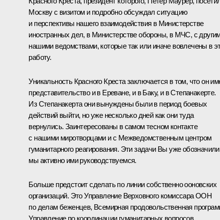
Красного Креста, президент которого, Петер Маурер, посети
Москву с визитом и подробно обсуждал ситуацию
и перспективы нашего взаимодействия в Министерстве
иностранных дел, в Министерстве обороны, в МЧС, с други
нашими ведомствами, которые так или иначе вовлечены в э
работу.
Уникальность Красного Креста заключается в том, что он им
представительство и в Ереване, и в Баку, и в Степанакерте.
Из Степанакерта они вынуждены были в период боевых
действий выйти, но уже несколько дней как они туда
вернулись. Заинтересованы в самом тесном контакте
с нашими миротворцами и с Межведомственным центром
гуманитарного реагирования. Эти задачи Вы уже обозначили
мы активно ими руководствуемся.
Больше предстоит сделать по линии собственно ооновских
организаций. Это Управление Верховного комиссара ООН
по делам беженцев, Всемирная продовольственная програм
Управление по координации гуманитарных вопросов,