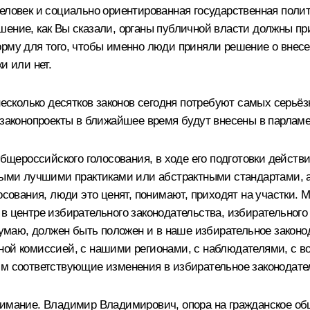
еловек и социально ориентированная государственная полит
ешение, как Вы сказали, органы публичной власти должны 
орму для того, чтобы именно люди приняли решение о внес
и или нет.
сколько десятков законов сегодня потребуют самых серьёз
 законопроекты в ближайшее время будут внесены в парламен
общероссийского голосования, в ходе его подготовки действи
ными лучшими практиками или абстрактными стандартами, а 
осования, люди это ценят, понимают, приходят на участки. М
в центре избирательного законодательства, избирательного
думаю, должен быть положен и в наше избирательное законод
ной комиссией, с нашими регионами, с наблюдателями, с в
им соответствующие изменения в избирательное законодате
нимание. Владимир Владимирович, опора на гражданское общ