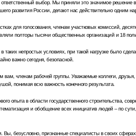
й ответственный выбор. Мы приняли это значимое решение вм
йшего развития России, делают нас действительно одним н
частках для голосования, членам участковых комиссий, деся
тавляли полторы тысячи общественных организаций и 18 пол
в таких непростых условиях, при такой нагрузке было сдел
айно важно сегодня, безопасной.
ем вам, членам рабочей группы. Уважаемые коллеги, друзья
 душой, понимая всю важность конечного результата.
вого опыта в области государственного строительства, сов
истематизация и обобщение всех инициатив людей – по сути
ки. Вы, безусловно, признанные специалисты в своих сфер