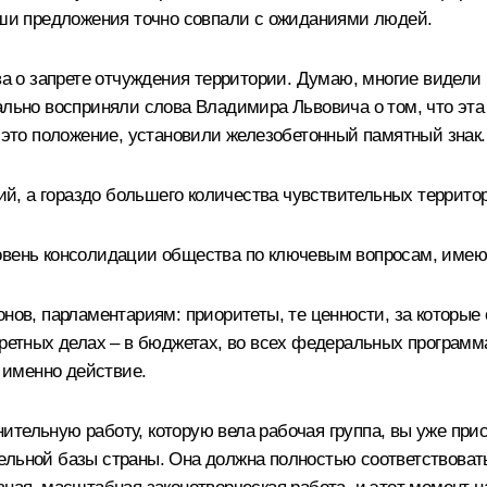
Ваши предложения точно совпали с ожиданиями людей.
о запрете отчуждения территории. Думаю, многие видели р
ально восприняли слова Владимира Львовича о том, что эта 
, это положение, установили железобетонный памятный знак.
рий, а гораздо большего количества чувствительных террито
ровень консолидации общества по ключевым вопросам, име
онов, парламентариям: приоритеты, те ценности, за которые
кретных делах – в бюджетах, во всех федеральных программ
а именно действие.
ительную работу, которую вела рабочая группа, вы уже пр
ельной базы страны. Она должна полностью соответствовать