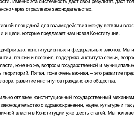
ости. Именно эта системность даст свой результат, даст то
ксно через отраслевое законодательство.
ктивной площадкой для взаимодействия между ветвями вла
и и цели, которые предлагает нам новая Конституция.
подчёркиваю, конституционных и федеральных законов. Мы и
антии, пенсии и пособия, поддержка института семьи, вопро
ласти, конечно же, вопросы государственной и муниципальн
ть территорий. Пятая, тоже очень важная, – это развитие п
ектора, развитие институтов гражданского общества.
 сильно отлажен конституционный государственный механизм
законодательство о здравоохранении, науке, культуре и так 
личной власти в Конституции уже шесть статей. Мы полагаем