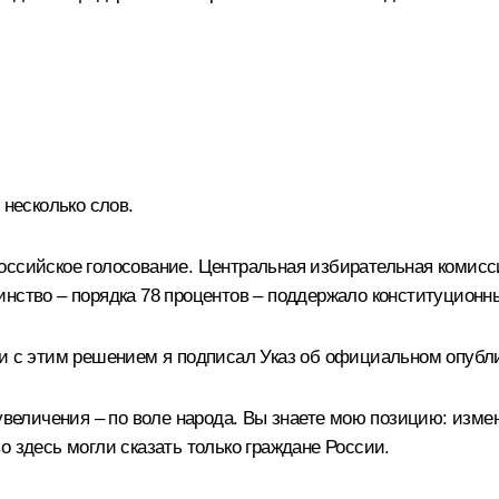
 несколько слов.
оссийское голосование. Центральная избирательная комисси
нство – порядка 78 процентов – поддержало конституционн
ии с этим решением я подписал Указ об официальном опубл
еувеличения – по воле народа. Вы знаете мою позицию: изме
о здесь могли сказать только граждане России.