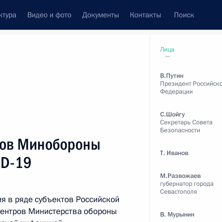
ктура
Видео и фото
Документы
Контакты
Поиск
венный Совет
Совет Безопасности
Комиссии и советы
Лица
леграммы
Сведения о Президенте
май, 2020
В.Путин
Президент Российск
Федерации
С.Шойгу
Секретарь Совета
Безопасности
Встречи с представителями сообществ
ров Минобороны
Пресс-конференции
Т. Иванов
ID-19
Интервью
М.Развожаев
губернатор города
Статьи
Севастополя
я в ряде субъектов Российской
ентров Министерства обороны
В. Мурынин