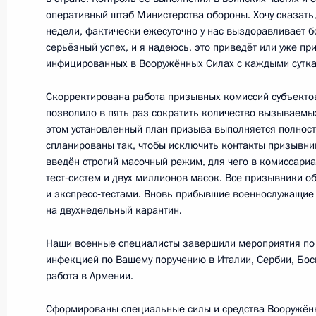
оперативный штаб Министерства обороны. Хочу сказать, 
10 мая 2020 года, 00:05
недели, фактически ежесуточно у нас выздоравливает б
серьёзный успех, и я надеюсь, это приведёт или уже при
инфицированных в Вооружённых Силах с каждыми сутка
9 мая 2020 года, суббота
Скорректирована работа призывных комиссий субъекто
Акция «Бессмертный полк»
позволило в пять раз сократить количество вызываемы
этом установленный план призыва выполняется полнос
9 мая 2020 года, 15:00
Москва, Кремль
спланированы так, чтобы исключить контакты призывни
введён строгий масочный режим, для чего в комиссари
тест‑систем и двух миллионов масок. Все призывники 
и экспресс‑тестами. Вновь прибывшие военнослужащие
Смотр Президентского полка
на двухнедельный карантин.
9 мая 2020 года, 12:15
Москва, Кремль
Наши военные специалисты завершили мероприятия по 
инфекцией по Вашему поручению в Италии, Сербии, Бос
работа в Армении.
75-летие Победы
Сформированы специальные силы и средства Вооружён
9 мая 2020 года, 11:50
Москва