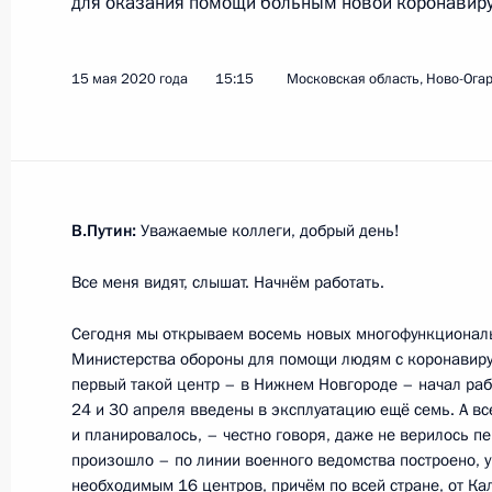
для оказания помощи больным новой коронавиру
Показа
15 мая 2020 года
15:15
Московская область, Ново-Ога
Совещание о ситуации в сельском 
промышленности
20 мая 2020 года, 15:45
Московская област
В.Путин:
Уважаемые коллеги, добрый день!
Все меня видят, слышат. Начнём работать.
19 мая 2020 года, вторник
Сегодня мы открываем восемь новых многофункционал
Министерства обороны для помощи людям с коронавиру
Совещание по реализации мер по
первый такой центр – в Нижнем Новгороде – начал раб
и социальной сферы
24 и 30 апреля введены в эксплуатацию ещё семь. А вс
и планировалось, – честно говоря, даже не верилось пе
19 мая 2020 года, 15:40
Московская област
произошло – по линии военного ведомства построено, 
необходимым 16 центров, причём по всей стране, от Ка