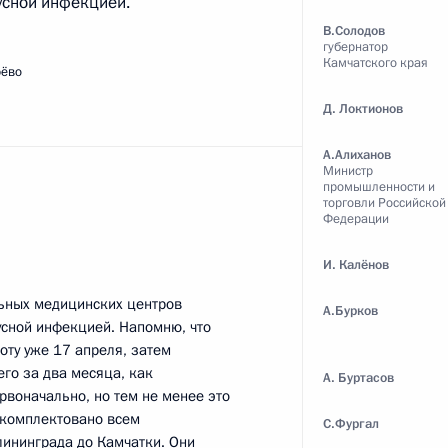
сной инфекцией.
В.Солодов
губернатор
Камчатского края
ть следующие материалы
рёво
Д. Локтионов
хозяйстве и пищевой
:
3
А.Алиханов
Министр
промышленности и
торговли Российской
ь, Ново-Огарёво
Федерации
И. Калёнов
ьных медицинских центров
А.Бурков
сной инфекцией. Напомню, что
ддержки экономики
5
58м
оту уже 17 апреля, затем
его за два месяца, как
А. Буртасов
рвоначально, но тем не менее это
ь, Ново-Огарёво
укомплектовано всем
С.Фургал
лининграда до Камчатки. Они