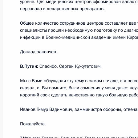
6 мая 2020 года, среда
уровне. Для медицинских центров сформирован запас 
персонала и лекарственных препаратов.
Совещание по вопросам реализац
и социальной сферы
Общее количество сотрудников центров составляет две 
специалисты прошли необходимую подготовку по диагно
6 мая 2020 года, 16:35
Московская область
инфекции в Военно-медицинской академии имени Киро
Доклад закончен.
Встреча с директором Федерально
В.Путин:
Спасибо, Сергей Кужугетович.
гвардии Виктором Золотовым
Мы с Вами обсуждали эту тему в самом начале, и я во в
6 мая 2020 года, 14:25
Московская область
сказал, и, Вы помните, были сомнения у меня даже: не
короткий срок сделать качественно такую большую работ
30 апреля 2020 года, четверг
Иванов Тимур Вадимович, замминистра обороны, отвеч
Беседа с Председателем Правител
Пожалуйста.
30 апреля 2020 года, 19:45