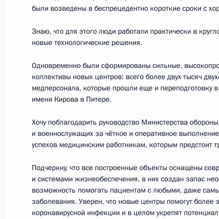
были возведены в беспрецедентно короткие сроки с хор
Заседание Высшего Евразийского 
Знаю, что для этого люди работали практически в круг
19 мая 2020 года, 12:30
Московская област
новые технологические решения.
Одновременно были сформированы сильные, высокопр
коллективы новых центров: всего более двух тысяч двух
18 мая 2020 года, понедельник
медперсонала, которые прошли еще и переподготовку 
имени Кирова в Питере.
Совещание с руководством и предс
Дагестана
Хочу поблагодарить руководство Министерства обороны
и военнослужащих за чёткое и оперативное выполнение
18 мая 2020 года, 14:50
Московская област
успехов медицинским работникам, которым предстоит тр
Подчеркну, что все построенные объекты оснащены со
15 мая 2020 года, пятница
и системами жизнеобеспечения, в них создан запас нео
возможность помогать пациентам с любыми, даже са
Открытие медицинских центров Ми
заболевания. Уверен, что новые центры помогут более
пациентов с COVID-19
коронавирусной инфекции и в целом укрепят потенциа