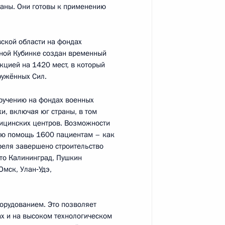
раны. Они готовы к применению
ской области на фондах
вной Кубинке создан временный
кцией на 1420 мест, в который
ам по случаю 75-летия
1
3м
ружённых Сил.
ручению на фондах военных
и, включая юг страны, в том
ицинских центров. Возможности
ую помощь 1600 пациентам – как
реля завершено строительство
это Калининград, Пушкин
транспортной отрасли
:
5
Омск, Улан‑Удэ,
, Ново-Огарёво
орудованием. Это позволяет
х и на высоком технологическом