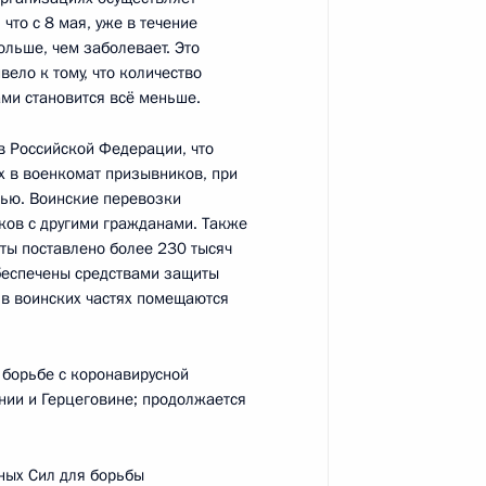
что с 8 мая, уже в течение
ольше, чем заболевает. Это
вело к тому, что количество
ми становится всё меньше.
в Российской Федерации, что
х в военкомат призывников, при
1
54
тью. Воинские перевозки
ков с другими гражданами. Также
аты поставлено более 230 тысяч
обеспечены средствами защиты
 в воинских частях помещаются
6
9м
борьбе с коронавирусной
нии и Герцеговине; продолжается
26
29м
ных Сил для борьбы