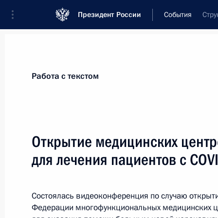
Президент России
События
Стру
Президент
Администрация
Государст
Новости
Стенограммы
Поездки
Те
Работа с текстом
Рубрикация материалов
Все материалы
Открытие медицинских цент
Послания Федеральному Собранию
для лечения пациентов с COV
Заявления по важнейшим вопросам
Совещания, заседания, рабочие встречи
Состоялась видеоконференция по случаю открыти
Речи и обращения
Федерации многофункциональных медицинских ц