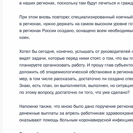
в наших регионах, поскольку там будут лечиться и граж
15 мая 2020 года, 15:15
Московская област
При этом вновь повторю: специализированный коечны
в регионах, нужно держать на самом высоком уровне гот
в регионах России создано, оснащено всем необходимы
14 мая 2020 года, четверг
коек.
Совещание о развитии генетически
Хотел бы сегодня, конечно, услышать от руководителей 
14 мая 2020 года, 15:20
Московская област
видят задачи, которые перед ними стоят, о том, что вы п
планируете организовать работу. И прошу глав субъект
доложить об эпидемиологической обстановке в регион
мер, в том числе рассказать, достаточно ли создано сп
13 мая 2020 года, среда
Знаю, есть план, он выполняется, выполнен, но ситуац
по этому вопросу, достаточно ли того, что уже сделано?
Совещание по вопросам поддержк
промышленности и авиаперевозок
Напомню также, что мною было дано поручение региона
денежные выплаты за апрель работникам здравоохране
13 мая 2020 года, 15:50
Московская област
оказывают помощь больным коронавирусной инфекцие