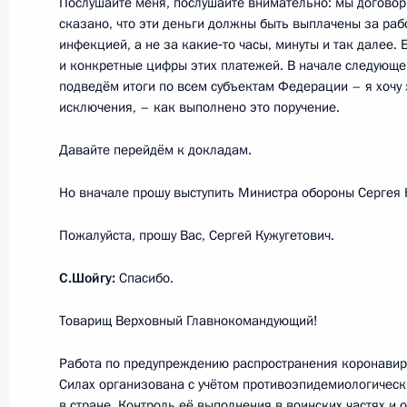
Послушайте меня, послушайте внимательно: мы договори
сказано, что эти деньги должны быть выплачены за раб
12 мая 2020 года, вторник
инфекцией, а не за какие‑то часы, минуты и так далее
Встреча с главой компании «Росн
и конкретные цифры этих платежей. В начале следующе
подведём итоги по всем субъектам Федерации – я хочу 
12 мая 2020 года, 13:50
Московская област
исключения, – как выполнено это поручение.
Давайте перейдём к докладам.
11 мая 2020 года, понедельник
Но вначале прошу выступить Министра обороны Сергея 
Совещание о санитарно-эпидемиол
Пожалуйста, прошу Вас, Сергей Кужугетович.
11 мая 2020 года, 16:45
С.Шойгу:
Спасибо.
Товарищ Верховный Главнокомандующий!
10 мая 2020 года, воскресенье
Работа по предупреждению распространения коронави
Поздравление выпускникам высших
Силах организована с учётом противоэпидемиологичес
России
в стране. Контроль её выполнения в воинских частях и