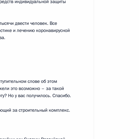
средств индивидуальной защиты
ии мер поддержки экономики
:
3
тысячи двести человек. Все
стике и лечению коронавирусной
, Ново-Огарёво
ва.
й службы войск национальной
3
ступительном слове об этом
, Ново-Огарёво
ужели это возможно – за такой
у? Но у вас получилось. Спасибо.
ающий за строительный комплекс.
ьства Михаилом Мишустиным
1