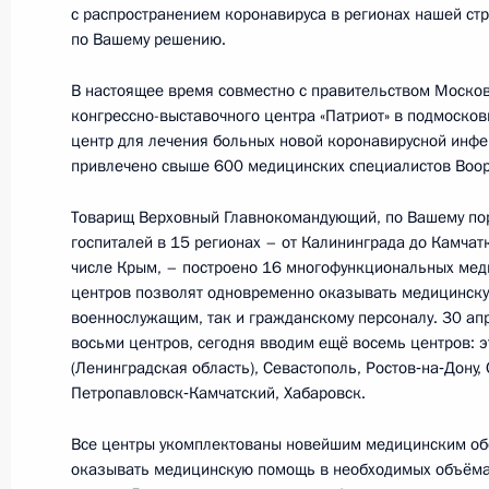
с распространением коронавируса в регионах нашей ст
по Вашему решению.
В настоящее время совместно с правительством Москов
8 мая 2020 года, пятница
конгрессно-выставочного центра «Патриот» в подмоско
центр для лечения больных новой коронавирусной инфе
Обращение к австрийским граждан
привлечено свыше 600 медицинских специалистов Воо
освобождения Европы от фашизма
8 мая 2020 года, 12:30
Товарищ Верховный Главнокомандующий, по Вашему по
госпиталей в 15 регионах – от Калининграда до Камчатк
числе Крым, – построено 16 многофункциональных мед
центров позволят одновременно оказывать медицинск
7 мая 2020 года, четверг
военнослужащим, так и гражданскому персоналу. 30 ап
восьми центров, сегодня вводим ещё восемь центров: 
Совещание по вопросам развития 
(Ленинградская область), Севастополь, Ростов‑на‑Дону, 
Петропавловск‑Камчатский, Хабаровск.
7 мая 2020 года, 15:40
Московская область
Все центры укомплектованы новейшим медицинским об
оказывать медицинскую помощь в необходимых объёма