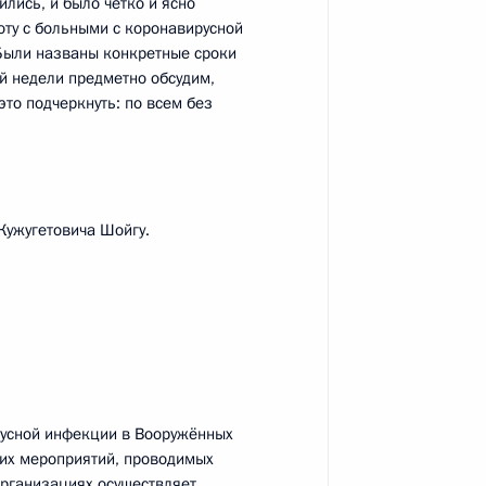
лись, и было чётко и ясно
оту с больными с коронавирусной
. Были названы конкретные сроки
ефть» Игорем Сечиным
й недели предметно обсудим,
4
это подчеркнуть: по всем без
ь, Ново-Огарёво
Кужугетовича Шойгу.
огической обстановке
:
6
русной инфекции в Вооружённых
 военно-учебных заведений
1
4м
ких мероприятий, проводимых
 организациях осуществляет