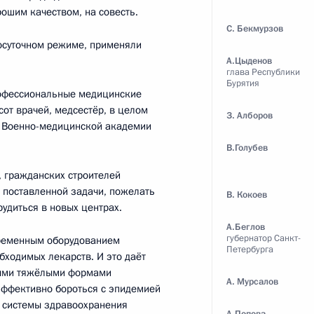
ошим качеством, на совесть.
экономического совета
С. Бекмурзов
5
49м
лосуточном режиме, применяли
ь, Ново-Огарёво
А.Цыденов
глава Республики
Бурятия
офессиональные медицинские
сот врачей, медсестёр, в целом
З. Алборов
в Военно-медицинской академии
тавителями общественности
В.Голубев
3
46м
, гражданских строителей
 поставленной задачи, пожелать
ь, Ново-Огарёво
В. Кокоев
удиться в новых центрах.
А.Беглов
губернатор Санкт-
временным оборудованием
Петербурга
бходимых лекарств. И это даёт
мыми тяжёлыми формами
А. Мурсалов
нобороны для лечения
:
3
 эффективно бороться с эпидемией
л системы здравоохранения