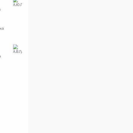
ы
ка
и