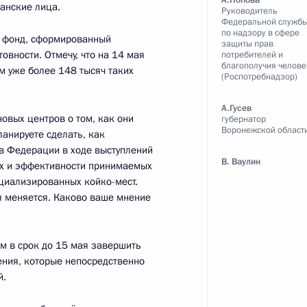
А.Попова
данские лица.
Руководитель
ь, Ново-Огарёво
Федеральной служб
по надзору в сфере
й фонд, сформированный
защиты прав
овности. Отмечу, что на 14 мая
потребителей и
благополучия челове
м уже более 148 тысяч таких
(Роспотребнадзор)
х технологий в России
:
А.Гусев
5
новых центров о том, как они
губернатор
Воронежской област
ь, Ново-Огарёво
ланируете сделать, как
ов Федерации в ходе выступлений
В. Ваулин
ах и эффективности принимаемых
ециализированных койко-мест.
ия меняется. Каково ваше мнение
и авиационной
3
16м
м в срок до 15 мая завершить
ния, которые непосредственно
ь, Ново-Огарёво
й.