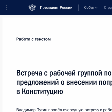
Президент России
События
Стру
Президент
Администрация
Государст
Новости
Стенограммы
Поездки
Те
Работа с текстом
Рубрикация материалов
Все материалы
Встреча с рабочей группой по
Послания Федеральному Собранию
предложений о внесении поп
Заявления по важнейшим вопросам
в Конституцию
Совещания, заседания, рабочие встречи
Речи и обращения
Владимир Путин провёл очередную встречу с рабо