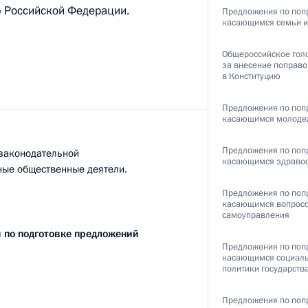
ю Российской Федерации.
Предложения по поп
касающимся семьи и
ть следующие материалы
Общероссийское гол
за внесение поправо
в Конституцию
етеранам Сил специальных
1
2м
Предложения по поп
касающимся молоде
Предложения по поп
 законодательной
касающимся здраво
дные общественные деятели.
Предложения по поп
касающимся вопросо
2
самоуправления
ль
й по подготовке предложений
Предложения по поп
касающимся социал
политики государств
олине (интервью ТАСС)
6
7м
Предложения по поп