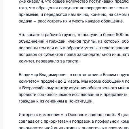
Заседание коллегии МВД России
уже сказали, что общее количество поступивших предло
того, что обращения поступают непосредственно членам
26 февраля 2020 года, 14:45
Москва
приёмные, и передаются нам лично, конечно, на самом 
задача – рассмотреть их и учесть каждое обращение.
Что касается рабочей группы, то поступило более 600 
25 февраля 2020 года, вторник
объединений и граждан, членов группы, из которых, об
половины тем или иным образом учтены в тексте закон
О первых шагах в реализации нацп
поправок от субъектов права законодательной инициат
25 февраля 2020 года, 15:00
комитет, перевалило за триста.
Владимир Владимирович, в соответствии с Вашим поруч
комитетом продлён до 2 марта. Мы кроме обобщения п
Встреча с главой Республики Север
к Всероссийскому центру изучения общественного мне
Вячеславом Битаровым
провести социологическое исследование и представить
граждан к изменениям в Конституции.
25 февраля 2020 года, 13:35
Московская об
Интерес к изменениям в Основном законе растёт. В це
совпадают с приоритетами поправок в профильном коми
законодательной инициативы и аналогичным срезом п