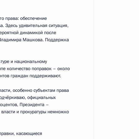
го права: обеспечение
а. Здесь удивительная ситуация,
интервью ТАСС)
вероятной динамикой после
6
12м
я Владимира Машкова. Поддержка
ьтуре и национальному
ппе количество поправок – около
2
ентов граждан поддерживают.
ласти, особенно субъектам права
подчёркиваю, официальных
оцентов, Президента –
й власти и прокуратуры немножко
3
6м
оправки, касающиеся
рг