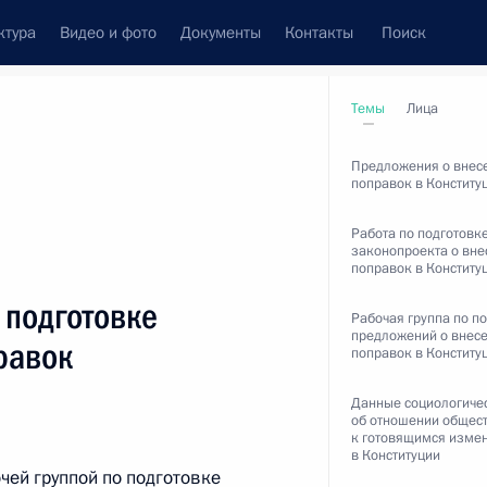
ктура
Видео и фото
Документы
Контакты
Поиск
венный Совет
Совет Безопасности
Комиссии и советы
Темы
Лица
леграммы
Сведения о Президенте
февраль, 2020
Предложения о внес
поправок в Конститу
Работа по подготовк
законопроекта о вне
поправок в Конститу
Встречи с представителями сообществ
 подготовке
Рабочая группа по п
Пресс-конференции
предложений о внес
равок
поправок в Конститу
Интервью
Данные социологиче
Статьи
об отношении общес
к готовящимся изме
в Конституции
чей группой по подготовке