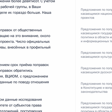
жений более девятисот. С учётом
 рабочей группы, в Ваши
Предложения по поп
деле их гораздо больше. Наша
касающимся национ
проектов
Предложения по поп
поправок от общественных
касающимся государ
ращаю на это внимание, около
политики в области 
опроекта. Число официальных
и информационных т
роектов (интервью ТАСС)
6
10м
ивы, внесённых в профильный
Предложения по поп
касающимся культу
ением срок приёма поправок
Предложения по поп
оправок обратились
касающимся русског
ная Осетия – Алания
3
ния, ВЦИОМ, с предложением
 данные по поводу отношения
Предложения по поп
в Конституцию и воп
ласть, Ново-Огарёво
законодательства
лом данные исследования
Предложения по поп
тете от субъектов права
касающимся государ
редложений, поступающих
политики в области с