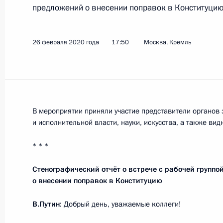
предложений о внесении поправок в Конституци
Показа
26 февраля 2020 года
17:50
Москва, Кремль
Поздравление военнослужащим и в
операций
27 февраля 2020 года, 19:00
В мероприятии приняли участие представители органов
и исполнительной власти, науки, искусства, а также ви
* * *
Российско-киргизские переговоры
27 февраля 2020 года, 17:00
Москва, Крем
Стенографический отчёт о встрече с рабочей группо
о внесении поправок в Конституцию
В.Путин
: Добрый день, уважаемые коллеги!
Об утечке мозгов и Силиконовой д