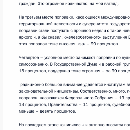
граждан. Это огромное количество, на мой взгляд.
20 февраля 2020 года, четверг
На третьем месте поправки, касающиеся международно
территориальной целостности и суверенитета государств
О задачах нового Правительства (
поправки стали поступать с прошлой недели с такой не
яркого и, я бы сказал, «железобетонного» выступлени
20 февраля 2020 года, 17:00
этих поправок тоже высокая: «за» – 90 процентов.
Четвёртое – условное место занимают поправки по кул
самосознанию. В Государственной Думе и в рабочей гру
Заседание коллегии ФСБ
15 процентов, поддержка тоже огромная – за 90 проц
20 февраля 2020 года, 12:20
Москва
Традиционно большое внимание уделяется институтам в
законодательной инициативы. Соответственно, много, 
поправок, касающихся Федерального Собрания – 19 пр
19 февраля 2020 года, среда
13 процентов, Правительства – 11 процентов, судебно
меньше – девять процентов.
Концерт памяти Анатолия Собчака
На последнем этапе «оживились» и активно вносятся п
19 февраля 2020 года, 20:30
Санкт-Петербу