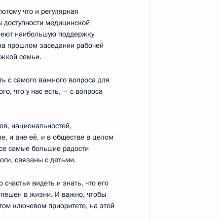
еля Правительства Юрием
3
потому что и регулярная
сы доступности медицинской
меют наибольшую поддержку
ль
на прошлом заседании рабочей
ржкой семьи.
ть с самого важного вопроса для
о, что у нас есть, – с вопроса
готовке предложений
:
7
ю
ов, национальностей,
, и вне её, и в обществе в целом
ласть, Ново-Огарёво
все самые большие радости
оги, связаны с детьми.
 счастья видеть и знать, что его
успешен в жизни. И важно, чтобы
росам
3
4м
том ключевом приоритете, на этой
ль