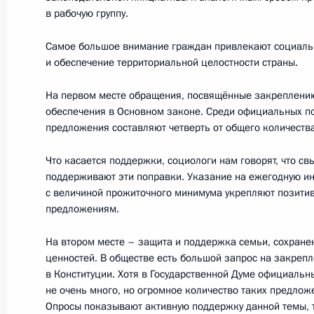
23 февраля 2020 года, воскресень
в рабочую группу.
Концерт по случаю Дня защитника 
Самое большое внимание граждан привлекают социаль
23 февраля 2020 года, 16:15
Москва, Крем
и обеспечение территориальной целостности страны.
На первом месте обращения, посвящённые закреплению
обеспечения в Основном законе. Среди официальных по
22 февраля 2020 года, суббота
предложения составляют четверть от общего количества
Посещение чемпионата Лиги боево
Что касается поддержки, социологи нам говорят, что с
22 февраля 2020 года, 21:30
Сочи
поддерживают эти поправки. Указание на ежегодную и
с величиной прожиточного минимума укрепляют позити
предложениям.
21 февраля 2020 года, пятница
На втором месте – защита и поддержка семьи, сохран
ценностей. В обществе есть большой запрос на закреп
Об Украине (интервью ТАСС)
в Конституции. Хотя в Государственной Думе официальн
не очень много, но огромное количество таких предложе
21 февраля 2020 года, 15:00
Опросы показывают активную поддержку данной темы,