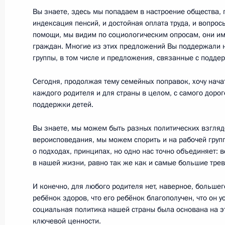
Встреча с Заместителем Председат
Вы знаете, здесь мы попадаем в настроение общества, 
Борисовым
индексация пенсий, и достойная оплата труда, и вопро
помощи, мы видим по социологическим опросам, они и
17 февраля 2020 года, 14:15
Москва, Крем
граждан. Многие из этих предложений Вы поддержали 
группы, в том числе и предложения, связанные с подде
Сегодня, продолжая тему семейных поправок, хочу нача
13 февраля 2020 года, четверг
каждого родителя и для страны в целом, с самого дорогог
поддержки детей.
Встреча с рабочей группой по под
о внесении поправок в Конституци
Вы знаете, мы можем быть разных политических взгляд
вероисповедания, мы можем спорить и на рабочей группе
13 февраля 2020 года, 17:15
Московская об
о подходах, принципах, но одно нас точно объединяет: 
в нашей жизни, равно так же как и самые большие трев
12 февраля 2020 года, среда
И конечно, для любого родителя нет, наверное, большего
ребёнок здоров, что его ребёнок благополучен, что он 
Совещание по экономическим воп
социальная политика нашей страны была основана на э
ключевой ценности.
12 февраля 2020 года, 13:50
Москва, Крем