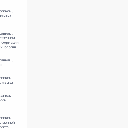
равкам,
альных
равкам,
ственной
информации
ехнологий
равкам,
ры
равкам,
о языка
равкам
росы
равкам,
ственной
порта