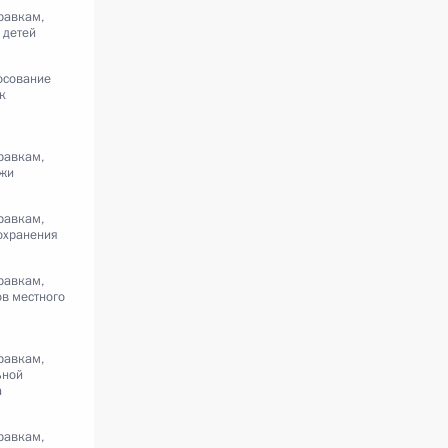
равкам,
 детей
осование
к
равкам,
жи
равкам,
охранения
равкам,
в местного
равкам,
ьной
а
равкам,