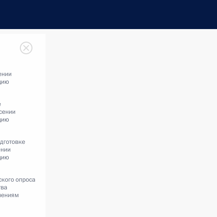
ении
цию
е
сении
цию
одготовке
ении
цию
ского опроса
тва
нениям