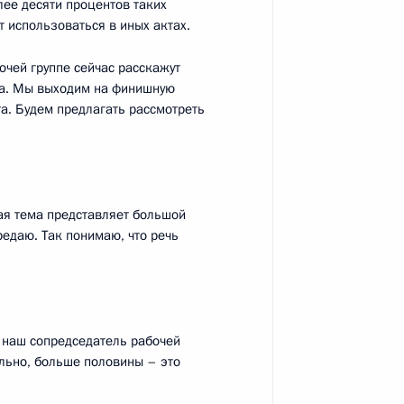
лее десяти процентов таких
т использоваться в иных актах.
анкт-Петербурга Александром
очей группе сейчас расскажут
2
на. Мы выходим на финишную
а. Будем предлагать рассмотреть
рг
ая тема представляет большой
едаю. Так понимаю, что речь
я Россия» Сергеем
3
ласть, Ново-Огарёво
л наш сопредседатель рабочей
льно, больше половины – это
к