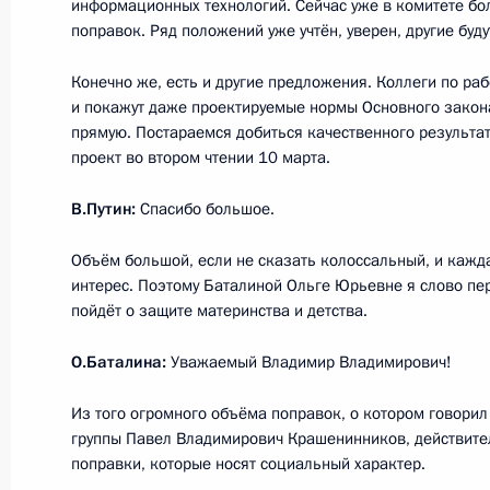
информационных технологий. Сейчас уже в комитете бо
поправок. Ряд положений уже учтён, уверен, другие буду
Рабочая встреча с губернатором С
Конечно же, есть и другие предложения. Коллеги по раб
и покажут даже проектируемые нормы Основного зако
Бегловым
прямую. Постараемся добиться качественного результат
19 февраля 2020 года, 18:00
Санкт-Петербу
проект во втором чтении 10 марта.
В.Путин:
Спасибо большое.
18 февраля 2020 года, вторник
Объём большой, если не сказать колоссальный, и кажд
интерес. Поэтому Баталиной Ольге Юрьевне я слово пер
Встреча с лидером фракции «Едина
пойдёт о защите материнства и детства.
Неверовым
О.Баталина:
Уважаемый Владимир Владимирович!
18 февраля 2020 года, 14:40
Московская об
Из того огромного объёма поправок, о котором говори
группы Павел Владимирович Крашенинников, действите
17 февраля 2020 года, понедельни
поправки, которые носят социальный характер.