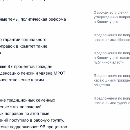
е
Отечества
О сроках вступления 
6
7м
утвержденных попра
ные темы, политическая реформа
в Конституцию
ль
Предложения по поп
 гарантий социального
касающимся образо
правок в комитет такие
.
Предложения по поп
в Конституцию, кас
го самбо
17
3м
публичной власти
выше 97 процентов граждан
ндексацию пенсий и увязка МРОТ
Предложения по поп
вное отношение к этим
касающимся гражда
общества
Предложения по поп
ение традиционных семейных
касающимся судебно
ление этих положений
6
9м
ых поправок по этой теме
ний поступило в рабочую группу.
 тоже поддерживают 96 процентов