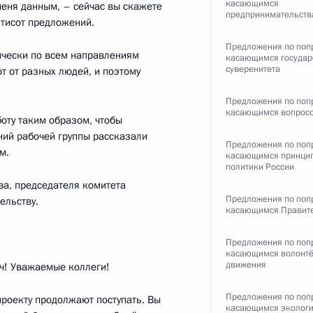
касающимся
меня данным, – сейчас вы скажете
предпринимательств
ятисот предложений.
Предложения по поп
ически по всем направлениям
касающимся государ
суверенитета
т от разных людей, и поэтому
готовке предложений
:
5
Предложения по поп
касающимся вопросо
ю
боту таким образом, чтобы
ний рабочей группы рассказали
ль
Предложения по поп
м.
касающимся принци
политики России
а, председателя комитета
Предложения по поп
ельству.
и разгонах митингов
6
8м
касающимся Правит
Предложения по поп
касающимся волонтё
движения
! Уважаемые коллеги!
Предложения по поп
роекту продолжают поступать. Вы
касающимся эколог
10
12м