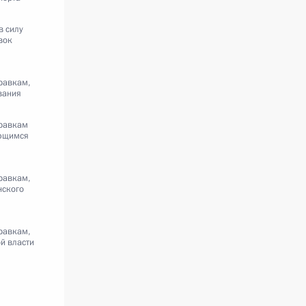
в силу
вок
равкам,
вания
равкам
ающимся
равкам,
нского
равкам,
й власти