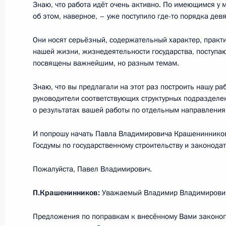
Знаю, что работа идёт очень активно. По имеющимся у 
27 февраля 2020 года, 15:00
об этом, наверное, – уже поступило где-то порядка дев
Они носят серьёзный, содержательный характер, практ
26 февраля 2020 года, среда
нашей жизни, жизнедеятельности государства, поступаю
посвящены важнейшим, но разным темам.
Встреча с рабочей группой по под
о внесении поправок в Конституци
Знаю, что вы предлагали на этот раз построить нашу ра
руководители соответствующих структурных подразделе
26 февраля 2020 года, 17:50
Москва, Крем
о результатах вашей работы по отдельным направления
И попрошу начать Павла Владимировича Крашенинников
Госдумы по государственному строительству и законодат
О резонансных делах, Росгвардии 
(интервью ТАСС)
Пожалуйста, Павел Владимирович.
26 февраля 2020 года, 15:00
П.Крашенинников:
Уважаемый Владимир Владимирович
Предложения по поправкам к внесённому Вами законоп