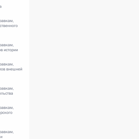
а
равкам,
ственного
равкам,
в истории
равкам,
пов внешней
равкам,
ельства
равкам,
рского
равкам,
ии