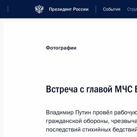
Президент России
События
Стру
Президент
Администрация
Государст
Новости
Стенограммы
Поездки
Те
Фотографии
Рубрикация материалов
Все материалы
Встреча с главой МЧС
Послания Федеральному Собранию
Заявления по важнейшим вопросам
Владимир Путин провёл рабочую
Совещания, заседания, рабочие встречи
гражданской обороны, чрезвыч
Речи и обращения
последствий стихийных бедстви