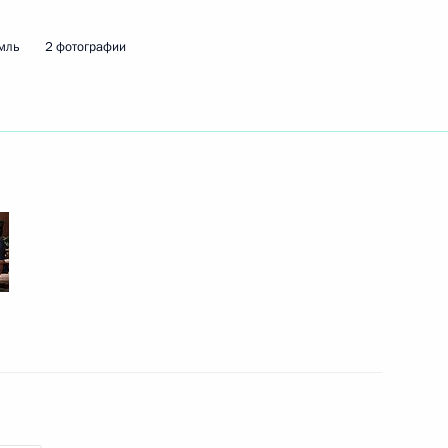
мль
2 фотографии
ть следующие материалы
андного пункта группировки
1
3м
м России
1
9м
ь