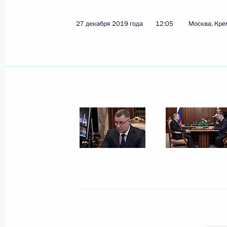
27 декабря 2019 года
12:05
Москва, Кре
Показа
Выступления в ходе посещения ком
Вооружённых Сил России в Сирии
7 января 2020 года, 16:00
Дамаск
31 декабря 2019 года, вторник
Новогоднее обращение к граждана
31 декабря 2019 года, 23:55
Москва, Кремл