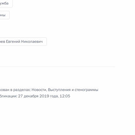
лужба
оны
иничевым
2
ь
чев Евгений Николаевич
 встрече Нового, 2020 года
8
3м
ован в разделах:
Новости
,
Выступления и стенограммы
бликации:
27 декабря 2019 года, 12:05
а
:
17
ь