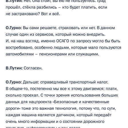
В.Путин:
Нет. Она стоит, вы ею не пользуетесь. Град
прошёл, стёкла разбились – кто будет платить, если
не застраховано? Вот и всё.
О.Гурко:
Вы сами решаете, страховать или нет. В данном
случае один из сервисов, который можно внедрить.
И, на наш взгляд, именно ОСАГО по запросу могло бы быть
востребовано, особенно людьми, которые мало пользуются
автомобилями – пенсионерами или служащими.
В.Путин:
Согласен.
О.Гурко:
Дальше: справедливый транспортный налог.
В общем‑то, постепенно мы все к этому двигаемся: плати,
сколько проехал. С точки зрения использования больших
данных для нацпроекта «Безопасные и качественные
дороги» тоже это важная технология, потому что, по сути,
каждая машина является датчиком, который передаёт
очень много информации и о состоянии дорожного
покрытия, инфраструктуры и так далее.