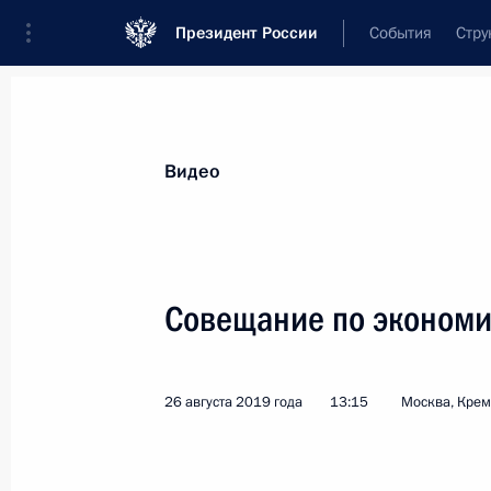
Президент России
События
Стру
Видеозаписи
Фотографии
Аудиозапи
Все материалы
Выступления
Совещан
Видео
Показа
Совещание по эконом
Совещание
26 августа 2019 года
13:15
Москва, Кре
по экономическим вопросам