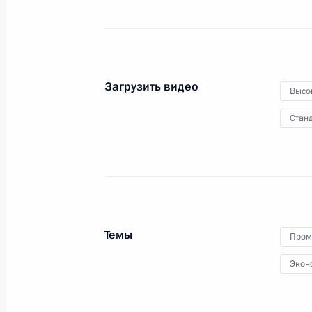
22 августа 2019 года
Видео, 43 мин.
Загрузить видео
Высо
Станд
Темы
Пром
Экон
Совещание с постоянными