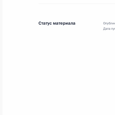
членами Совета
Безопасности
Статус материала
Опублик
16 августа 2019 года
Видео, 3 мин.
Дата пу