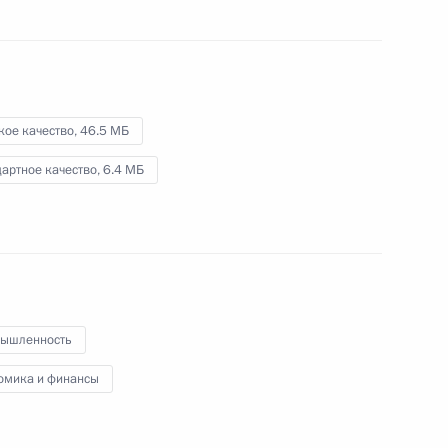
звена здравоохранения
20 августа 2019 года
Видео, 51 мин.
кое качество,
46.5 МБ
артное качество,
6.4 МБ
ышленность
омика и финансы
Заседание попечительского