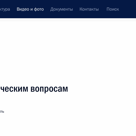
ктура
Видео и фото
Документы
Контакты
Поиск
си
ия, встречи
Встречи со СМИ
август, 2019
ть следующие материалы
ическим вопросам
Совещание с постоянными
мль
членами Совета
Безопасности