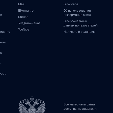
MAX
О портале
ВКонтакте
Об использовании
ии
информации сайта
Rutube
О персональных
Telegram-канал
данных пользователей
YouTube
зиденту
Написать в редакцию
и —
ного
по
—
ссии
Все материалы сайта
доступны по лицензии: