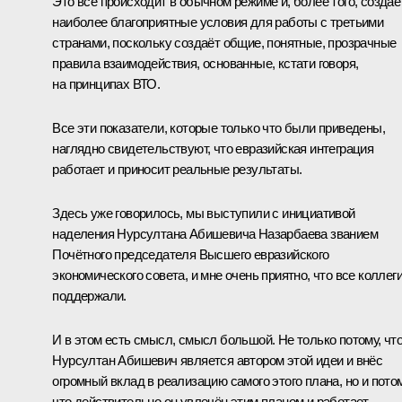
Это всё происходит в обычном режиме и, более того, создаё
наиболее благоприятные условия для работы с третьими
странами, поскольку создаёт общие, понятные, прозрачные
правила взаимодействия, основанные, кстати говоря,
на принципах ВТО.
Все эти показатели, которые только что были приведены,
наглядно свидетельствуют, что евразийская интеграция
работает и приносит реальные результаты.
Здесь уже говорилось, мы выступили с инициативой
наделения Нурсултана Абишевича Назарбаева званием
Почётного председателя Высшего евразийского
экономического совета, и мне очень приятно, что все коллег
поддержали.
И в этом есть смысл, смысл большой. Не только потому, чт
Нурсултан Абишевич является автором этой идеи и внёс
огромный вклад в реализацию самого этого плана, но и потом
что действительно он увлечён этим планом и работает