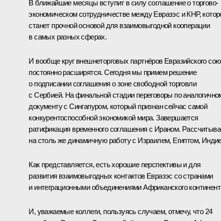
В ближайшие месяцы вступит в силу соглашение о торгово-
экономическом сотрудничестве между Евразэс и КНР, котор
станет прочной основой для взаимовыгодной кооперации
в самых разных сферах.
И вообще круг внешнеторговых партнёров Евразийского сою
постоянно расширятся. Сегодня мы примем решение
о подписании соглашения о зоне свободной торговли
с Сербией. На финальной стадии переговоры по аналогично
документу с Сингапуром, который признан сейчас самой
конкурентоспособной экономикой мира. Завершается
ратификация временного соглашения с Ираном. Рассчитыв
на столь же динамичную работу с Израилем, Египтом, Индие
Как представляется, есть хорошие перспективы и для
развития взаимовыгодных контактов Евразэс со странами
и интеграционными объединениями Африканского континент
И, уважаемые коллеги, пользуясь случаем, отмечу, что 24