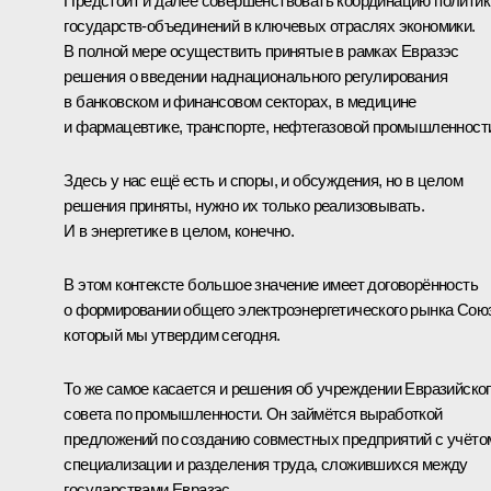
Предстоит и далее совершенствовать координацию политик
государств-объединений в ключевых отраслях экономики.
В полной мере осуществить принятые в рамках Евразэс
решения о введении наднационального регулирования
в банковском и финансовом секторах, в медицине
и фармацевтике, транспорте, нефтегазовой промышленност
Здесь у нас ещё есть и споры, и обсуждения, но в целом
решения приняты, нужно их только реализовывать.
И в энергетике в целом, конечно.
В этом контексте большое значение имеет договорённость
о формировании общего электроэнергетического рынка Сою
который мы утвердим сегодня.
То же самое касается и решения об учреждении Евразийско
совета по промышленности. Он займётся выработкой
предложений по созданию совместных предприятий с учёто
специализации и разделения труда, сложившихся между
государствами Евразэс.