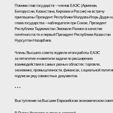
Помимо глав государств – членов ЕАЭС (Армении,
Белоруссии, Казахстана, Киргизии и России) на встречу
приглашены Президент Республики Молдова
Игорь Додон
к
глава государства – наблюдателя при Союзе, Президент
Республики Таджикистан
Эмомали Рахмон
в качестве
почётного гостя и первый Президент Республики Казахстан
Нурсултан Назарбаев
.
Члены Высшего совета подвели итоги работы ЕАЭС
за пятилетие и наметили задачи по расширению
взаимодействия в самых разных областях: торговле,
экономике, промышленности, финансах, социальной полити
подписан ряд совместных документов.
* * *
Выступление на Высшем Евразийском экономическом сове
В.Путин:
Уважаемые друзья, коллеги!