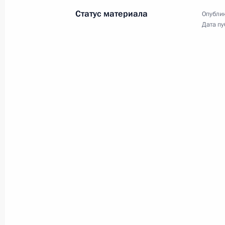
Статус материала
Опублик
Дата пу
Парад Победы на Красной площад
9 мая 2019 года, 11:00
Москва, Красная пл
8 мая 2019 года, среда
Заседание Совета по стратегическ
и национальным проектам
8 мая 2019 года, 17:00
Москва, Кремль
7 мая 2019 года, вторник
Встреча с главой Промсвязьбанка