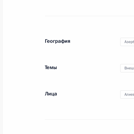
Беседа с работниками Казанского
С.П.Горбунова
13 мая 2019 года, 17:40
Казань
География
Азер
10 мая 2019 года, пятница
Гала-матч Ночной хоккейной лиги
Темы
Внеш
10 мая 2019 года, 19:15
Сочи
Лица
Алие
9 мая 2019 года, четверг
Торжественный приём по случаю Д
9 мая 2019 года, 12:30
Москва, Кремль