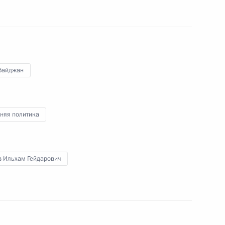
 авиационного завода имени
4
5м
байджан
23
2м
няя политика
в Ильхам Гейдарович
ня Победы
6
3м