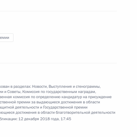
Владимир Путин присутствовал
в Кремле на торжественном
приёме в честь празднования
25‑летия принятия Конституции
Российской Федерации.
ремии
я
В Москве открыт памятник
Александру Солженицыну
ован в разделах:
Новости
,
Выступления и стенограммы
,
ии и Советы
,
Комиссия по государственным наградам
,
енная комиссия по определению кандидатур на присуждение
ственной премии за выдающиеся достижения в области
щитной деятельности и Государственной премии
11 декабря 2018 года
Аудио, 10 мин.
ющиеся достижения в области благотворительной деятельности
бликации:
12 декабря 2018 года, 17:45
В день столетия со дня рождения
Александра Солженицына
Президент принял участие