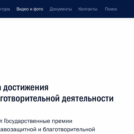
ктура
Видео и фото
Документы
Контакты
Поиск
си
ия, встречи
Встречи со СМИ
февраль, 2019
ть следующие материалы
а достижения
готворительной деятельности
Встреча с командующими
войсками военных округов
л Государственные премии
и Северным флотом
авозащитной и благотворительной