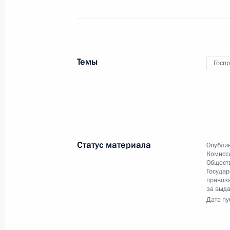
Владимир Путин выступил
на открытии Года театра в России.
Церемония прошла в Российском
театре драмы имени Ф.Волкова
Темы
в Ярославле.
Госп
Вручение госпремий за достижени
в правозащитной
и благотворительной деятельности
Статус материала
Опублик
Комисс
Обществ
Государ
правоза
12 декабря 2018 года
Аудио, 21 мин.
за выда
Дата пу
Владимир Путин в Кремле вручил
Государственные премии
за выдающиеся достижения