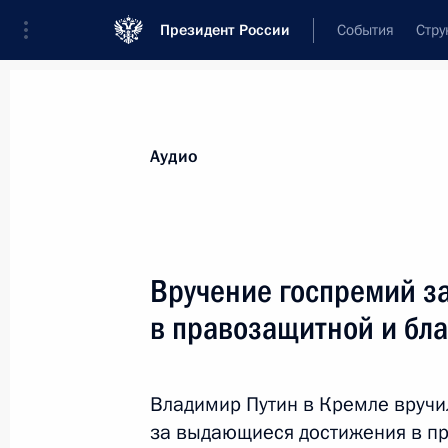
Президент России
События
Стру
Видеозаписи
Фотографии
Аудиозапи
Все материалы
Выступления
Совещан
Аудио
Показа
Вручение госпремий з
в правозащитной и бла
Вручение премий
Президента в области науки
Владимир Путин в Кремле вручи
и инноваций для молодых
за выдающиеся достижения в пр
учёных