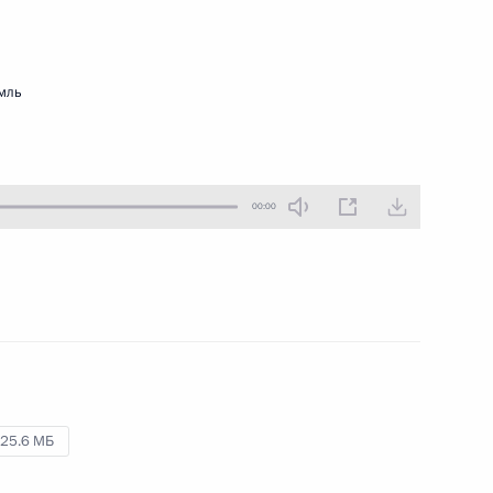
18 декабря 2018 года
Аудио, 2 мин.
мль
00:00
Приём в честь празднования
25‑летия принятия
Конституции России
25.6 МБ
12 декабря 2018 года
Аудио, 6 мин.