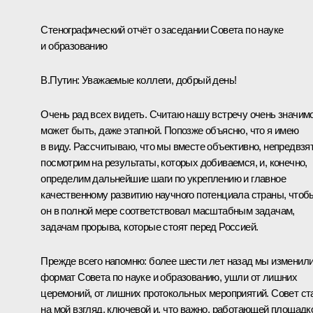
Стенографический отчёт о заседании Совета по науке
и образованию
В.Путин
: Уважаемые коллеги, добрый день!
Очень рад всех видеть. Считаю нашу встречу очень значимо
может быть, даже этапной. Попозже объясню, что я имею
в виду. Рассчитываю, что мы вместе объективно, непредвзя
посмотрим на результаты, которых добиваемся, и, конечно,
определим дальнейшие шаги по укреплению и главное
качественному развитию научного потенциала страны, чтоб
он в полной мере соответствовал масштабным задачам,
задачам прорыва, которые стоят перед Россией.
Прежде всего напомню: более шести лет назад мы изменил
формат Совета по науке и образованию, ушли от лишних
церемоний, от лишних протокольных мероприятий. Совет ст
на мой взгляд, ключевой и, что важно, работающей площадк