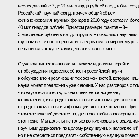
исследований, с 7 до 21 миллиарда рублей в год, и был соз
Российский научный фонд, причём общий объём
финансирования научных фондов в 2018 году составил бол
40 миллиардов рублей. При этом размеры грантов – 3–
5 миллионов рублей в год для группы – позволяют научным
группам вести полноценные исследования на мировом уровн
не набирая «по кусочкам» деньги из разных мест.
С учётом вышесказанного мы можем и должны перейти
от обсуждения недееспособности российской науки
к обсуждению и реализации тех возможностей, которые наш
наука может предложить уже сегодня. У нас разговоров о то
что наука если и есть, то она очень неполноценная,
к сожалению, и в средствах массовой информации, и не тол
в средствах массовой информации, достаточно много. При
этом достижений достаточно, для того чтобы опровергнуть
этот тезис. Мы должны не только конкурировать с ведущим
научными державами по целому ряду научных направлений
но и не стесняться предлагать собственную научную повестк