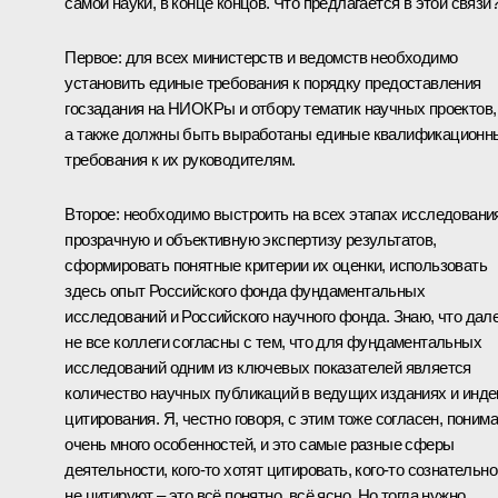
самой науки, в конце концов. Что предлагается в этой связи
Первое: для всех министерств и ведомств необходимо
установить единые требования к порядку предоставления
госзадания на НИОКРы и отбору тематик научных проектов,
а также должны быть выработаны единые квалификационн
требования к их руководителям.
Второе: необходимо выстроить на всех этапах исследовани
прозрачную и объективную экспертизу результатов,
сформировать понятные критерии их оценки, использовать
здесь опыт Российского фонда фундаментальных
исследований и Российского научного фонда. Знаю, что дал
не все коллеги согласны с тем, что для фундаментальных
исследований одним из ключевых показателей является
количество научных публикаций в ведущих изданиях и инде
цитирования. Я, честно говоря, с этим тоже согласен, поним
очень много особенностей, и это самые разные сферы
деятельности, кого‑то хотят цитировать, кого‑то сознательно
не цитируют – это всё понятно, всё ясно. Но тогда нужно