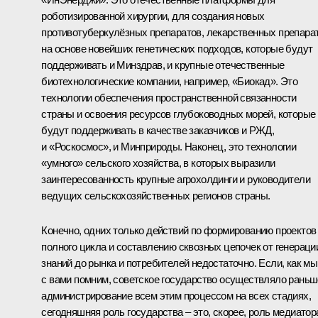
роботизированной хирургии, для создания новых
противотуберкулёзных препаратов, лекарственных препара
на основе новейших генетических подходов, которые будут
поддерживать и Минздрав, и крупные отечественные
биотехнологические компании, например, «Биокад». Это
технологии обеспечения пространственной связанности
страны и освоения ресурсов глубоководных морей, которые
будут поддерживать в качестве заказчиков и РЖД,
и «Роскосмос», и Минприроды. Наконец, это технологии
«умного» сельского хозяйства, в которых выразили
заинтересованность крупные агрохолдинги и руководители
ведущих сельскохозяйственных регионов страны.
Конечно, одних только действий по формированию проектов
полного цикла и составлению сквозных цепочек от генераци
знаний до рынка и потребителей недостаточно. Если, как мы
с вами помним, советское государство осуществляло раньш
администрирование всем этим процессом на всех стадиях,
сегодняшняя роль государства – это, скорее, роль медиатор