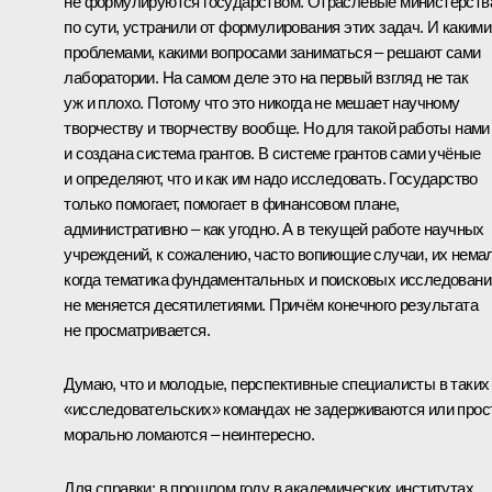
не формулируются государством. Отраслевые министерств
по сути, устранили от формулирования этих задач. И какими
проблемами, какими вопросами заниматься – решают сами
лаборатории. На самом деле это на первый взгляд не так
уж и плохо. Потому что это никогда не мешает научному
творчеству и творчеству вообще. Но для такой работы нами
и создана система грантов. В системе грантов сами учёные
и определяют, что и как им надо исследовать. Государство
только помогает, помогает в финансовом плане,
административно – как угодно. А в текущей работе научных
учреждений, к сожалению, часто вопиющие случаи, их немал
когда тематика фундаментальных и поисковых исследовани
не меняется десятилетиями. Причём конечного результата
не просматривается.
Думаю, что и молодые, перспективные специалисты в таких
«исследовательских» командах не задерживаются или прос
морально ломаются – неинтересно.
Для справки: в прошлом году в академических институтах