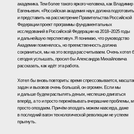
академика. Тем более такого яркого человека, как Владимир
Евгеньевич. «Российская академия наук должна подготовит
и представить на рассмотрение Правительства Российской
Федерации проект программы фундаментальных
исследований в Российской Федерации на 2018–2025 годы
и дальнейшую перспективу». Я понимаю, что руководство
Академии поменялось, но преемственность должна
сохраниться, мы на это всегда рассчитываем. Очень хотел 
сегодня услышать, просил бы Александра Михайловича
рассказать, как идёт эта работа.
Хотел бы вновь повторить: время спрессовывается, масшта
задач и вызовов очень большой, он огромен. Если мы
и дальше будем распылять деньги, неспешно двигаться
вперёд, а то и просто пережёвывать вчерашние проблемы, 
просто опоздаем. Причём опоздать можем навсегда, даже
в последний вагон технологической революции не успеем
прыгнуть.