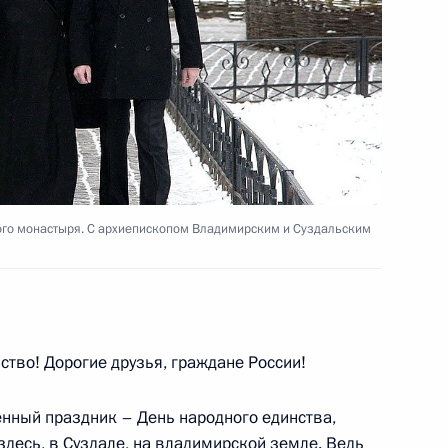
е Санкт-Петербургского
1
иверситетов
го монастыря. С архиепископом Владимирским и Суздальским
дников и ветеранов органов
2
ым праздником
во! Дорогие друзья, граждане России!
 Австрии Вернером
5
нный праздник – День народного единства,
 здесь, в Суздале, на владимирской земле. Ведь