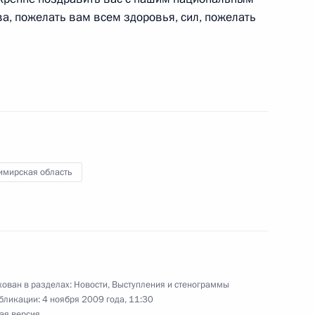
а, пожелать вам всем здоровья, сил, пожелать
гель»
4
ть, Горки
авоохранения и социального
2
15м
имирская область
ть, Горки
ипецкой области Олегом
ован в разделах:
Новости
,
Выступления и стенограммы
1
бликации:
4 ноября 2009 года, 11:30
ая версия