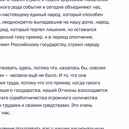
редопределено
5
6м
акого рода события и сегодня объединяют нас,
оюзе
по‑настоящему единый народ, который способен
 неоднократно выпадавшие на нашу долю, народ,
род, который терпел лишения, но оставался
ский тому пример, и в период ополчения,
ужил Российскому государству, служил народу
иколя Саркози
1
твовать здесь, потому что, казалось бы, совсем
и – часовни ещё не было. И то, что она
ми труда, потому что это пример, когда такого
зи и массовых коммуникаций
1
ашего государства, нашей Отчизны воссоздается
тате соработничества огромного количества
 трудами и своими средствами. Это очень
 нас.
скренне поздравить вас с нашим национальным