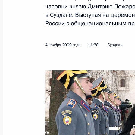
часовни князю Дмитрию Пожарс
в Суздале. Выступая на церемон
Показа
России с общенациональным пр
Статья Дмитрия Медведева «АТЭС: н
4 ноября 2009 года
11:30
Суздаль
безопасному и процветающему соо
13 ноября 2009 года, 00:05
12 ноября 2009 года, четверг
Послание Федеральному Собранию
12 ноября 2009 года, 13:45
Москва, Большо