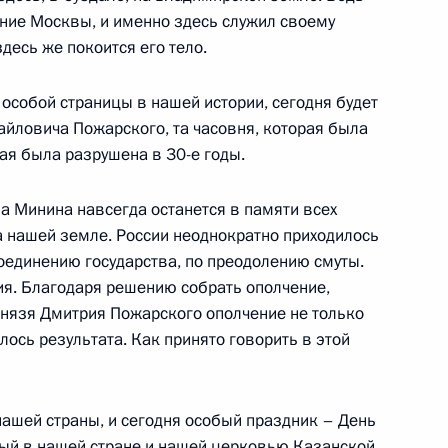
ние Москвы, и именно здесь служил своему
десь же покоится его тело.
особой страницы в нашей истории, сегодня будет
ила Калашникова с 90-
4
10м
йловича Пожарского, та часовня, которая была
ая была разрушена в 30-е годы.
а Минина навсегда останется в памяти всех
на нашей земле. России неоднократно приходилось
оединению государства, по преодолению смуты.
льное управление
1
тия. Благодаря решению собрать ополчение,
ы проверки госкорпораций
князя Дмитрия Пожарского ополчение не только
лось результата. Как принято говорить в этой
нашей страны, и сегодня особый праздник – День
мый в нашей стране и нашей церковью Казанской