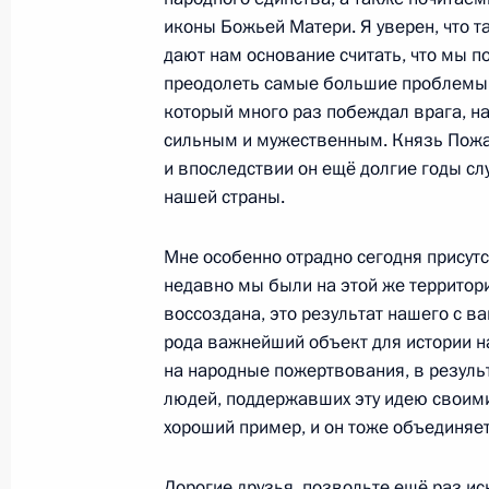
Падение Берлинской стены было п
иконы Божьей Матери. Я уверен, что т
преобразованиями в Советском С
дают нам основание считать, что мы 
преодолеть самые большие проблемы,
9 ноября 2009 года, 22:00
который много раз побеждал врага, на
сильным и мужественным. Князь Пожар
и впоследствии он ещё долгие годы сл
Встреча с Президентом Франции Н
нашей страны.
9 ноября 2009 года, 19:00
Берлин
Мне особенно отрадно сегодня присутс
недавно мы были на этой же территори
воссоздана, это результат нашего с ва
Рабочая встреча с Министром свя
рода важнейший объект для истории н
Игорем Щёголевым
на народные пожертвования, в резуль
9 ноября 2009 года, 12:30
Москва, Кремль
людей, поддержавших эту идею своими
хороший пример, и он тоже объединяет
7 ноября 2009 года, суббота
Дорогие друзья, позвольте ещё раз и