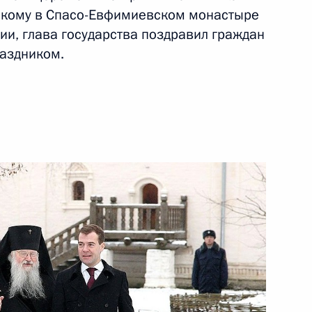
кому в Спасо-Евфимиевском монастыре
ии, глава государства поздравил граждан
ть следующие материалы
аздником.
а пути к стабильному,
бществу»
 Российской Федерации
:
8
й Кремлёвский дворец