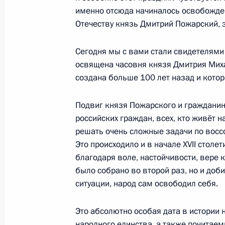
именно отсюда начиналось освобожде
10 ноября 2009 года, 17:00
Москва, Кремль
Отечеству князь Дмитрий Пожарский, з
Сегодня мы с вами стали свидетелями 
Дмитрий Медведев поздравил Миха
освящена часовня князя Дмитрия Миха
летием
создана больше 100 лет назад и котор
10 ноября 2009 года, 16:45
Москва, Кремль
Подвиг князя Пожарского и гражданин
российских граждан, всех, кто живёт 
решать очень сложные задачи по восс
Генеральная прокуратура и Контро
Это происходило и в начале XVII столе
представили Президенту результат
благодаря воле, настойчивости, вере 
10 ноября 2009 года, 16:30
Москва
было собрано во второй раз, но и доби
ситуации, народ сам освободил себя.
9 ноября 2009 года, понедельник
Это абсолютно особая дата в истории 
народного единства, а также почитае