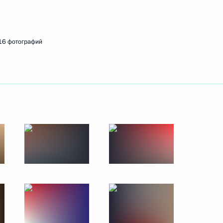
ть следующие материалы
16 фотографий
висимых профсоюзов
4
ть, Ново-Огарёво
ества России и Казахстана
:
10