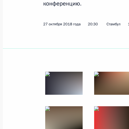
конференцию.
Показа
27 октября 2018 года
20:30
Стамбул
9 ноября 2018 года, пятница
Встреча с главой Федерации неза
Михаилом Шмаковым
9 ноября 2018 года, 21:35
Московская облас
Форум межрегионального сотруднич
9 ноября 2018 года, 13:45
Петропавловск