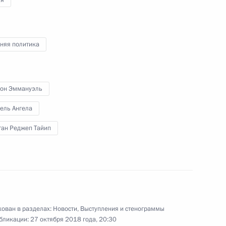
ия
оенно-технического
6
4м
ными государствами
няя политика
он Эммануэль
ель Ангела
инства
17
26м
ган Реджеп Тайип
тво»
13
3м
ован в разделах:
Новости
,
Выступления и стенограммы
бликации:
27 октября 2018 года, 20:30