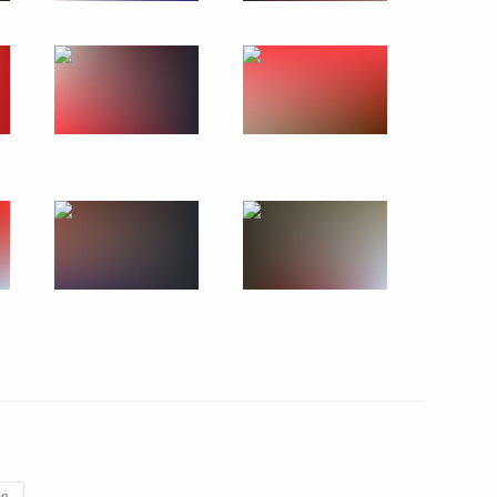
а Нурсултаном Назарбаевым
7
адимиром Мединским
5
» Алексеем Репиком
4