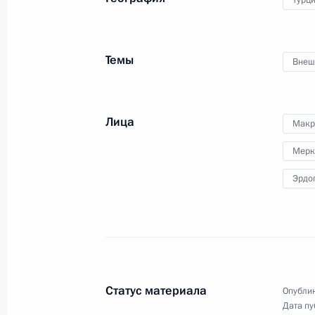
Турц
Заседание Комиссии по вопросам в
сотрудничества России с иностран
Темы
Внеш
6 ноября 2018 года, 13:50
Москва, Кремль
Лица
Макр
4 ноября 2018 года, воскресенье
Мерк
Приём по случаю Дня народного ед
Эрдо
4 ноября 2018 года, 14:40
Москва, Кремль
2 ноября 2018 года, пятница
Форум активных граждан «Сообщес
Статус материала
Опублик
2 ноября 2018 года, 18:10
Москва
Дата пу