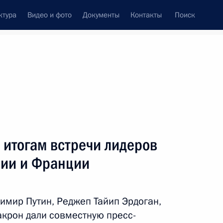
ктура
Видео и фото
Документы
Контакты
Поиск
венный Совет
Совет Безопасности
Комиссии и советы
леграммы
Сведения о Президенте
ноябрь, 2018
Встречи с представителями сообществ
 итогам встречи лидеров
Пресс-конференции
нии и Франции
Интервью
Статьи
имир Путин, Реджеп Тайип Эрдоган,
крон дали совместную пресс-