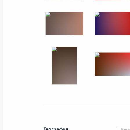
Встреча с Президентом Казахстан
9 ноября 2018 года, 11:40
Петропавловск
7 ноября 2018 года, среда
Встреча с главой Минкультуры Вл
7 ноября 2018 года, 15:05
Москва, Кремль
Встреча с главой «Деловой России
7 ноября 2018 года, 13:10
Москва, Кремль
6 ноября 2018 года, вторник
География