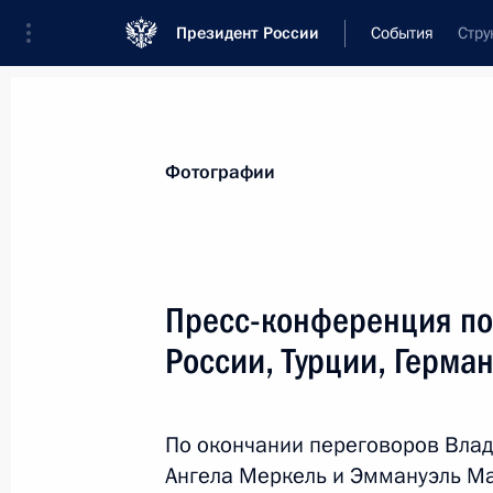
Президент России
События
Стру
Президент
Администрация
Государст
Новости
Стенограммы
Поездки
Те
Фотографии
Рубрикация материалов
Все материалы
Пресс-конференция по
Послания Федеральному Собранию
России, Турции, Герма
Заявления по важнейшим вопросам
Совещания, заседания, рабочие встречи
По окончании переговоров Влад
Речи и обращения
Ангела Меркель и Эммануэль Ма