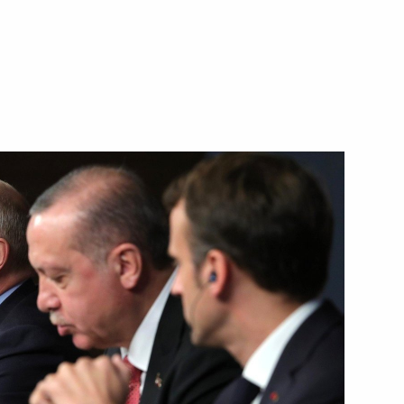
ть следующие материалы
чи лидеров России, Турции,
:
16
и последствий паводковой
4
4м