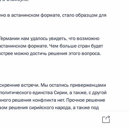
ь
ено в астанинском формате, стало образцом для
ийско-итальянских
8
33м
Германии нам удалось увидеть, что возможно
астанинском формате. Чем больше стран будет
ь
ыстрее можно достичь решения этого вопроса.
 кругов Италии
11
25м
искренние встречи. Мы остались приверженцами
ь
олитического единства Сирии, а также, с другой
енного решения конфликта нет. Прочное решение
ом решения сирийского народа, а также под
ии Джузеппе Конте
7
й работой ООН.
ь