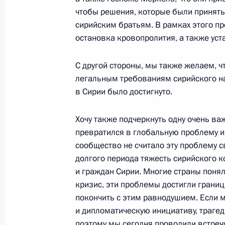
чтобы решения, которые были приняты
25 октября 2018 года, 15:15
Москва, Кремл
сирийским братьям. В рамках этого п
остановка кровопролития, а также ус
Церемония представления офицеро
С другой стороны, мы также желаем, ч
командные должности
легальным требованиям сирийского на
25 октября 2018 года, 14:20
Москва, Кремл
в Сирии было достигнуто.
Хочу также подчеркнуть одну очень ва
превратился в глобальную проблему и
Встреча с Александром Осиповым
сообщество не считало эту проблему 
25 октября 2018 года, 09:00
Москва, Кремл
долгого периода тяжесть сирийского к
и граждан Сирии. Многие страны понял
кризис, эти проблемы достигли границ 
24 октября 2018 года, среда
покончить с этим равнодушием. Если 
и дипломатическую инициативу, трагед
Заседание Совета по стратегическ
поэтому мы сегодня проводили встречу