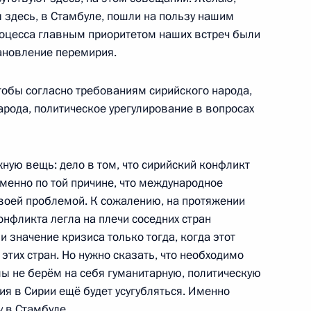
 здесь, в Стамбуле, пошли на пользу нашим
ь
роцесса главным приоритетом наших встреч были
тановление перемирия.
в, назначенных на высшие
11
7м
тобы согласно требованиям сирийского народа,
рода, политическое урегулирование в вопросах
ь
жную вещь: дело в том, что сирийский конфликт
менно по той причине, что международное
5
своей проблемой. К сожалению, на протяжении
ь
онфликта легла на плечи соседних стран
и значение кризиса только тогда, когда этот
этих стран. Но нужно сказать, что необходимо
мы не берём на себя гуманитарную, политическую
ия в Сирии ещё будет усугубляться. Именно
ому развитию и нацпроектам
:
8
 в Стамбуле.