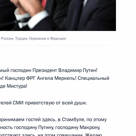
го автономного округа
3
 России, Турции, Германии и Франции
к
ый господин Президент Владимир Путин!
льным отношениям
:
5
н! Канцлер ФРГ Ангела Меркель! Специальный
к
де Мистура!
телей СМИ приветствую от всей души.
 принимаем гостей здесь, в Стамбуле, по этому
ьной таможенной службы
3
ость господину Путину, господину Макрону,
сутствуют здесь, на этом совещании. Желаю,