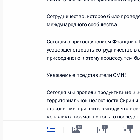
24 октября 2018 года, 22:30
Москва, Кремл
Сотрудничество, которое было провед
международного сообщества.
Пресс-конференция по итогам росс
Сегодня с присоединением Франции и 
переговоров
усовершенствовать сотрудничество в 
24 октября 2018 года, 19:15
Москва, Кремл
присоединено к этому процессу, тем б
Уважаемые представители СМИ!
Встреча с представителями деловых
Сегодня мы провели продуктивные и 
24 октября 2018 года, 17:20
Москва, Кремл
территориальной целостности Сирии и п
стороны, мы пришли к выводу, что во
конфликта возможно только посредств
Встреча с премьер-министром Итал
руководством ООН, под мониторингово
:
:
16
24 октября 2018 года, 13:50
Москва, Кремл