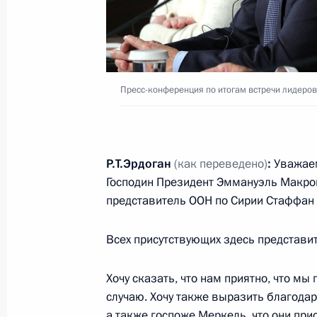
26 октября 2018 года, пятница
Встреча с главой Ханты-Мансийско
Натальей Комаровой
Пресс-конференция по итогам встречи лидеров
26 октября 2018 года, 19:30
Ханты-Мансийс
Р.Т.Эрдоган
(как переведено)
:
Уважаем
Заседание Совета по межнациона
Господин Президент Эммануэль Макро
26 октября 2018 года, 18:15
Ханты-Мансийс
представитель ООН по Сирии Стаффан 
Всех присутствующих здесь представи
25 октября 2018 года, четверг
Хочу сказать, что нам приятно, что мы
Встреча с руководителем Федерал
случаю. Хочу также выразить благодарн
Владимиром Булавиным
а также госпоже Меркель, что они при