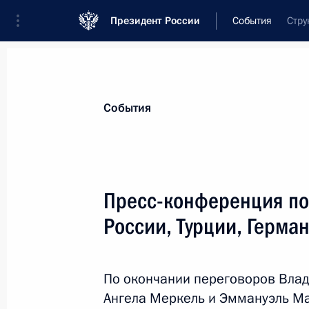
Президент России
События
Стру
Президент
Администрация
Государст
Новости
Стенограммы
Поездки
Те
События
Рубрикация материалов
Все материалы
Пресс-конференция по
Послания Федеральному Собранию
России, Турции, Герма
Заявления по важнейшим вопросам
Совещания, заседания, рабочие встречи
По окончании переговоров Влад
Речи и обращения
Ангела Меркель и Эммануэль Ма