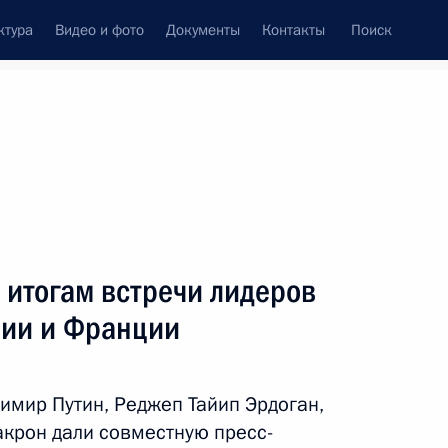
ктура
Видео и фото
Документы
Контакты
Поиск
венный Совет
Совет Безопасности
Комиссии и советы
леграммы
Сведения о Президенте
октябрь, 2018
Встречи с представителями сообществ
 итогам встречи лидеров
Пресс-конференции
нии и Франции
Интервью
Статьи
имир Путин, Реджеп Тайип Эрдоган,
крон дали совместную пресс-