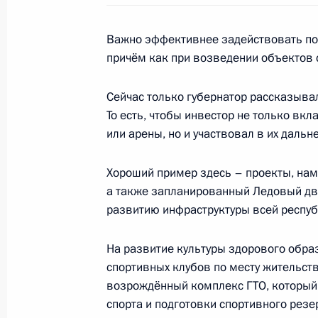
10 октября 2018 года, 18:35
Ульяновск
Важно эффективнее задействовать пот
причём как при возведении объектов с
Беседа с волонтёрами XXIX Всемир
10 октября 2018 года, 18:20
Ульяновск
Сейчас только губернатор рассказывал
То есть, чтобы инвестор не только вк
или арены, но и участвовал в их даль
Международный форум «Россия – с
Хороший пример здесь – проекты, наме
10 октября 2018 года, 17:35
Ульяновск
а также запланированный Ледовый дво
развитию инфраструктуры всей респуб
9 октября 2018 года, вторник
На развитие культуры здорового обра
спортивных клубов по месту жительства
Совещание по вопросам развития с
возрождённый комплекс ГТО, который 
9 октября 2018 года, 18:10
Минеральные В
спорта и подготовки спортивного резе