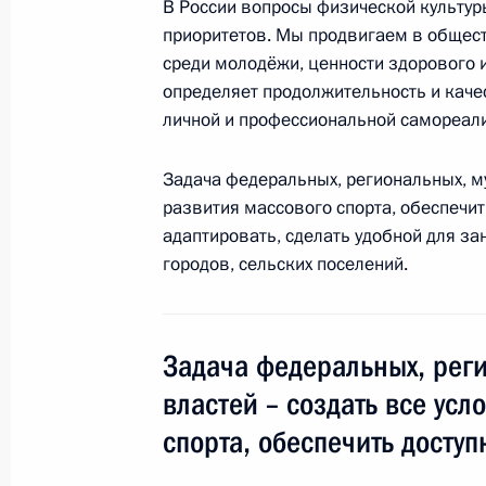
В России вопросы физической культуры
приоритетов. Мы продвигаем в общест
среди молодёжи, ценности здорового 
11 октября 2018 года, четверг
определяет продолжительность и каче
личной и профессиональной самореал
Совещание с членами Правительст
11 октября 2018 года, 17:15
Москва, Кремл
Задача федеральных, региональных, м
развития массового спорта, обеспечит
адаптировать, сделать удобной для за
городов, сельских поселений.
Церемония вручения верительных 
11 октября 2018 года, 14:30
Москва, Кремл
Задача федеральных, рег
властей – создать все усл
10 октября 2018 года, среда
спорта, обеспечить досту
Встреча с российским борцом Ха