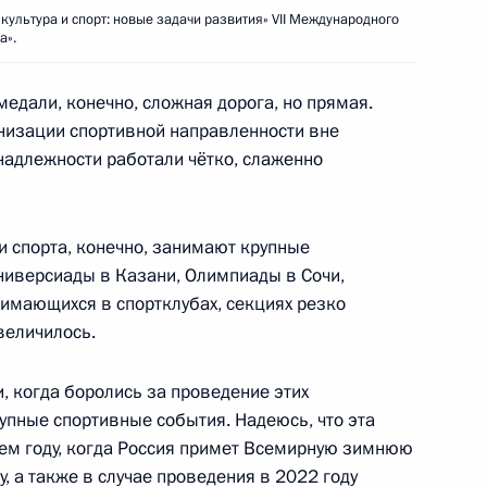
ультура и спорт: новые задачи развития» VII Международного
а».
«Сириус» и одарёнными
11
медали, конечно, сложная дорога, но прямая.
низации спортивной направленности вне
надлежности работали чётко, слаженно
и спорта, конечно, занимают крупные
оссийско-индийских
14
18м
Универсиады в Казани, Олимпиады в Сочи,
нимающихся в спортклубах, секциях резко
величилось.
и, когда боролись за проведение этих
упные спортивные события. Надеюсь, что эта
13
ем году, когда Россия примет Всемирную зимнюю
, а также в случае проведения в 2022 году