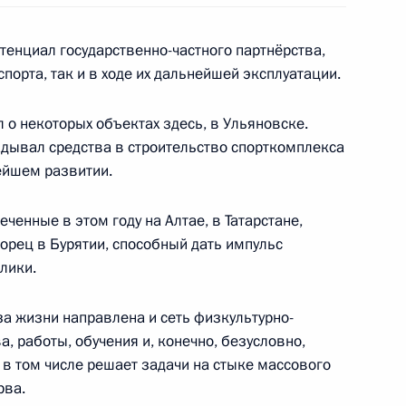
енциал государственно-частного партнёрства,
порта, так и в ходе их дальнейшей эксплуатации.
ной зимней универсиады
7
 о некоторых объектах здесь, в Ульяновске.
ладывал средства в строительство спорткомплекса
нейшем развитии.
портивная держава»
2
8м
ченные в этом году на Алтае, в Татарстане,
рец в Бурятии, способный дать импульс
лики.
за жизни направлена и сеть физкультурно-
, работы, обучения и, конечно, безусловно,
ельского хозяйства
4
26м
в том числе решает задачи на стыке массового
оды
рва.