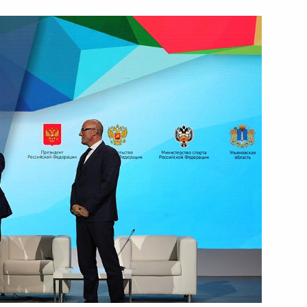
аном Грефом
3
сть, Ново-Огарёво
ом Натхом Ковиндом
5
ум
10
9м