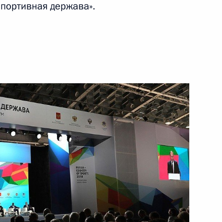
спортивная держава».
ть следующие материалы
ереговоров с Президентом
4
15м
Абдельфаттахом Сиси
14