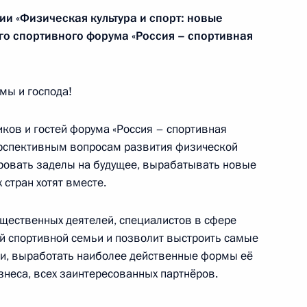
 край, станица Георгиевская
и «Физическая культура и спорт: новые
го спортивного форума «Россия – спортивная
мы и господа!
лоруссии
11
10м
иков и гостей форума «Россия – спортивная
ерспективным вопросам развития физической
мировать заделы на будущее, вырабатывать новые
 стран хотят вместе.
и Александром Лукашенко
5
щественных деятелей, специалистов в сфере
й спортивной семьи и позволит выстроить самые
и, выработать наиболее действенные формы её
ии НТВ
знеса, всех заинтересованных партнёров.
14
ь