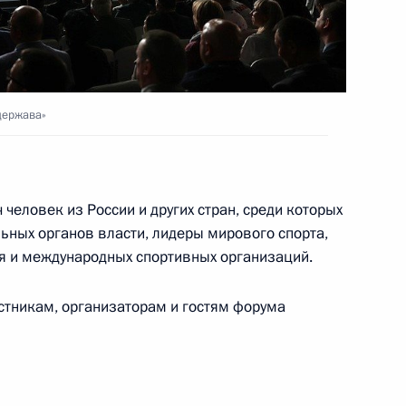
росам
5
3м
ь
держава»
к
ономбанка Игорем Шуваловым
 человек из России и других стран, среди которых
3
ьных органов власти, лидеры мирового спорта,
асть, Ново-Огарёво
я и международных спортивных организаций.
астникам, организаторам и гостям форума
е
льского хозяйства
1
2м
ости