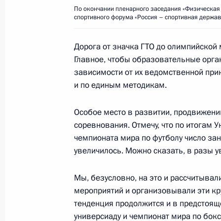
По окончании пленарного заседания «Физическая к
спортивного форума «Россия – спортивная держав
Встреча с воспитанниками центра 
Дорога от значка ГТО до олимпийской 
детьми Индии
Главное, чтобы образовательные орга
5 октября 2018 года, 13:30
Нью-Дели
зависимости от их ведомственной при
и по единым методикам.
Особое место в развитии, продвижени
Заявления для прессы по итогам р
соревнования. Отмечу, что по итогам 
переговоров
чемпионата мира по футболу число за
5 октября 2018 года, 12:20
Нью-Дели
увеличилось. Можно сказать, в разы у
Мы, безусловно, на это и рассчитывал
Российско-индийские переговоры
мероприятий и организовывали эти кр
тенденция продолжится и в предстоящ
5 октября 2018 года, 12:15
Нью-Дели
универсиаду и чемпионат мира по боксу