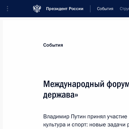
Президент России
События
Стру
Президент
Администрация
Государст
Новости
Стенограммы
Поездки
Те
События
Рубрикация материалов
Все материалы
Международный форум 
Послания Федеральному Собранию
держава»
Заявления по важнейшим вопросам
Совещания, заседания, рабочие встречи
Владимир Путин принял участие
Речи и обращения
культура и спорт: новые задачи