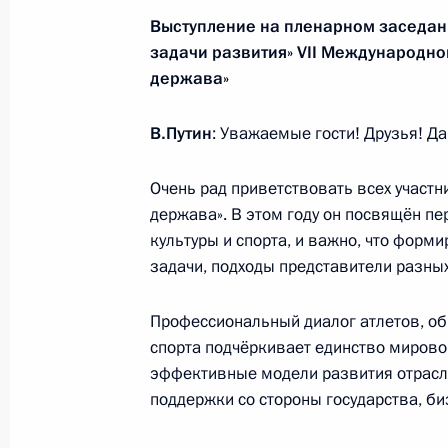
14 октября 2018 года, 00:05
Ставропольский
Выступление на пленарном заседани
задачи развития» VII Международно
держава»
12 октября 2018 года, пятница
В.Путин
: Уважаемые гости! Друзья! Да
Пятый форум регионов России и Бе
12 октября 2018 года, 14:30
Могилёв
Очень рад приветствовать всех участн
держава». В этом году он посвящён п
культуры и спорта, и важно, что фор
задачи, подходы представители разных
Встреча с Президентом Белорусси
12 октября 2018 года, 12:45
Могилёв
Профессиональный диалог атлетов, об
спорта подчёркивает единство мирово
эффективные модели развития отрасл
Встреча с коллективом телекомпан
поддержки со стороны государства, би
12 октября 2018 года, 00:45
Москва, Кремл