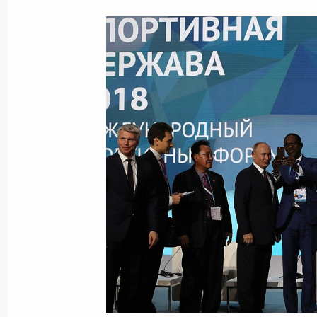
8 октября 2018 года, понедельник
Встреча с главой Сбербанка Герм
8 октября 2018 года, 13:20
Московская обла
5 октября 2018 года, пятница
Встреча с Президентом Индии Рам
5 октября 2018 года, 15:30
Нью-Дели
Российско-индийский деловой фор
5 октября 2018 года, 14:00
Нью-Дели