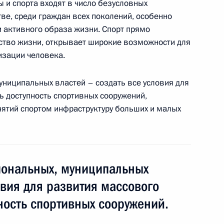
 и спорта входят в число безусловных
ве, среди граждан всех поколений, особенно
и активного образа жизни. Спорт прямо
ство жизни, открывает широкие возможности для
изации человека.
ва
5
18м
ь
униципальных властей – создать все условия для
ь доступность спортивных сооружений,
нятий спортом инфраструктуру больших и малых
грамот
28
28м
ь
иональных, муниципальных
овия для развития массового
пность спортивных сооружений.
бибом Нурмагомедовым
2
5м