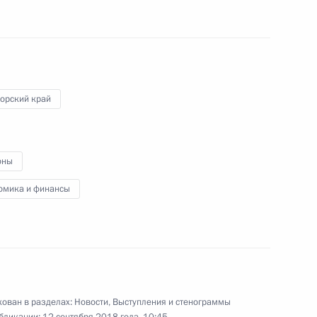
о парка «Патриот»
14
8м
ласть, Кубинка
орский край
гионов
5
4м
оны
ль
омика и финансы
емьера Госсовета КНР Хань
5
ль
ован в разделах:
Новости
,
Выступления и стенограммы