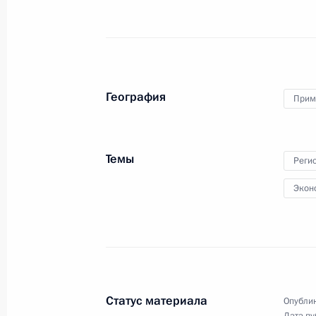
Посещение военно-патриотическог
19 сентября 2018 года, 16:40
Московская об
География
Прим
18 сентября 2018 года, вторник
Встреча с избранными главами ре
Темы
Реги
18 сентября 2018 года, 18:50
Москва, Крем
Экон
Встреча с Первым заместителем Пр
Чжэном
18 сентября 2018 года, 17:20
Москва, Крем
Статус материала
Опублик