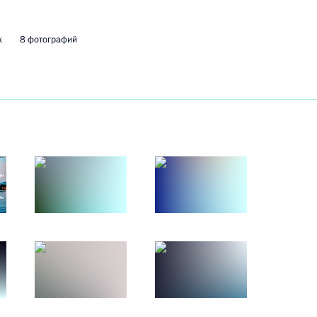
к
8 фотографий
ть следующие материалы
м
7
8м
рг
комиссии
7
6м
ласть, Кубинка