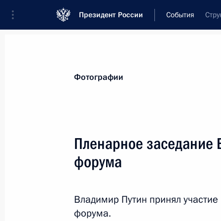
Президент России
События
Стру
Президент
Администрация
Государст
Новости
Стенограммы
Поездки
Те
Фотографии
Рубрикация материалов
Все материалы
Пленарное заседание 
Послания Федеральному Собранию
форума
Заявления по важнейшим вопросам
Совещания, заседания, рабочие встречи
Владимир Путин принял участие
Речи и обращения
форума.