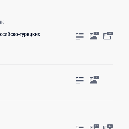
ик
ссийско-турецких
7
16м
9
72
4м