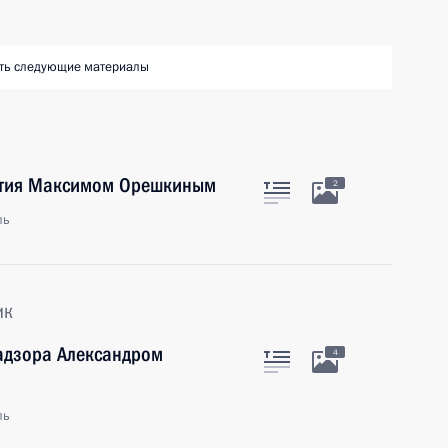
ть следующие материалы
ития Максимом Орешкиным
2
ль
ик
надзора Александром
4
ль