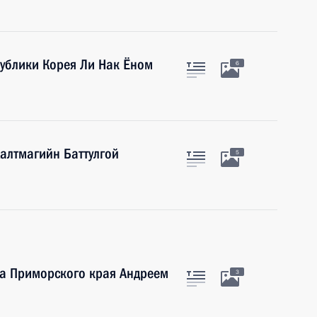
ублики Корея Ли Нак Ёном
6
алтмагийн Баттулгой
5
ра Приморского края Андреем
3