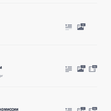
8
м
7
8м
рг
комиссии
7
6м