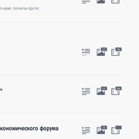
 край, полигон Цугол
15
4м
»
11
9м
экономического форума
:
8