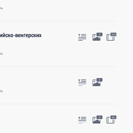
ль
ийско-венгерских
4
20м
ль
9
ль
9
6м