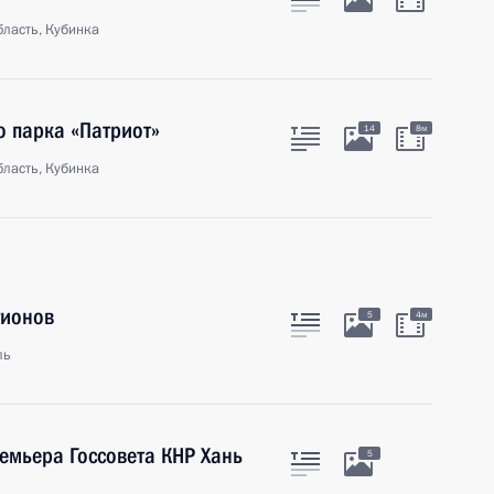
ласть, Кубинка
о парка «Патриот»
14
8м
ласть, Кубинка
гионов
5
4м
ль
емьера Госсовета КНР Хань
5