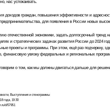
о, нас успокаивать.
ия доходов граждан, повышения эффективности и адресност
о предпринимательства, для появления в России новых высо
ию отечественной экономики, задать долгосрочный тренд н
елях и стратегических задачах развития России до 2024 год
ьные проекты и программы. При этом, ещё раз подчеркну, з
ю, финансовую увязку федеральных и региональных програ
оговорим о том, как мы должны двигаться дальше для решен
овости
,
Выступления и стенограммы
18 года, 19:30
n.ru/d/57951